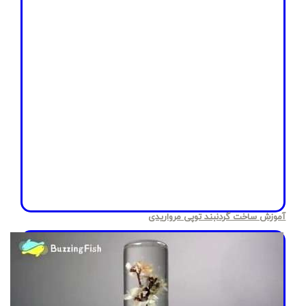
آموزش ساخت گردنبند توپی مرواریدی