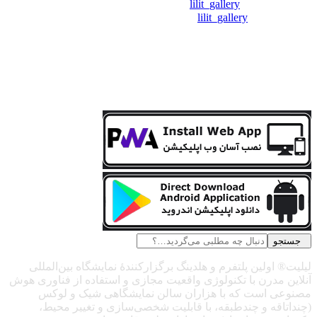
❖ تــلــگــرام :
lilit_gallery
❖اینستاگرام:
lilit_gallery
جستجو
لیلیت® اولین پلتفرم و هلدینگ برگزارکنندهٔ نمایشگاه بین‌المللی
آنلاین مدرن با تکنولوژی واقعیت مجازی و استفاده از فناوری هوش
مصنوعی است که با هزاران سالن نمایشگاهی شیک و لوکس
(چنداتاقه و چندطبقه، با قابلیت شخصی‌سازی و تغییر محیط،