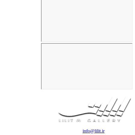
❖ رایـانـامـه :
info@lilit.ir