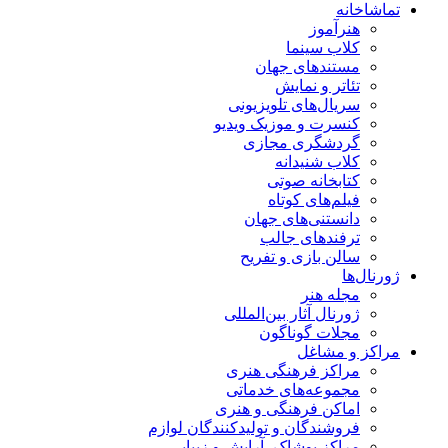
تماشاخانه
هنرآموز
کلاب سینما
مستندهای جهان
تئاتر و نمایش
سریال‌های تلویزیونی
کنسرت و موزیک ویدیو
گردشگری مجازی
کلاب شنیدانه
کتابخانه صوتی
فیلم‌های کوتاه
دانستنی‌های جهان
ترفندهای جالب
سالن بازی و تفریح
ژورنال‌ها
مجله هنر
ژورنال آثار بین‌المللی
مجلات گوناگون
مراکز و مشاغل
مراکز فرهنگی هنری
مجموعه‌های خدماتی
اماکن فرهنگی و هنری
فروشندگان و تولیدکنندگان لوازم
مراکز پوشاک، آرایش و زیبایی