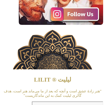
لیلیت ® LILIT
“هنر زادهٔ عشق است و آنچه که بعد از ما می‌ماند هنر است، هدف
گالری لیلیت کمک به این ماندگاریست”