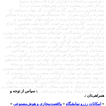
دکوراسیون و اشیاء) و با هزاران طرح قاب‌مجازی متنوع،
درحال‌حاضر درمقایسه با سایر پلتفرم‌های مشابه در دنیا،
پیشرفته‌ترین و بزرگترین گالری آنلاین در کل جهان می‌باشد، که
باتجربهٔ برگزاری بیش از ۲۵۰ نمایشگاه هنری و تجاری و با میانگین
بیش از هزار بازدیدشبانه‌روزی از سراسرجهان، موفق‌ترین و
پربازدیدترین گالری ایرانی نیز است؛ گالری لیلیت همچنین با ابداع
کردن اولین نگارخانه با گویندگی هوش مصنوعی و با ابداع و
برگزاری اولین نمایشگاه در جهان‌های ناممکن و فانتزی؛ پیشروترین
و نوآورانه‌ترین گالری در کل جهان نیز می‌باشد؛ ضمناً پلتفرم لیلیت
با دارا بودن بخش‌های گوناگون نظیر: دانشنامه هنر و هنرمندان،
مجلات آنلاین با موضوعات گوناگون و عمومی، روزنامه آنلاین هنر،
تماشاخانه و مدیاکلاب، آموزشگاه هنری مجازی و…؛ هم‌اکنون
بزرگترین دانشنامه بیوگرافی هنرمندان ایرانی و بزرگترین رسانه و
استارتاپ هنری فارسی زبان در کل جهان نیز می‌باشد که به‌منظور
ارتقای سطح دانش جامعه، به‌عنوان دانشنامه عمومی و رسانهٔ
فعال در عرصهٔ هنر ایران فعالیت نموده است؛ گالری لیلیت همچنین
علاوه‌بر تمامی این موارد، با امکانات متعدد و بسیار ارزشمندی که
در جهت حمایت از هنرمندان گرامی در برگزاری نمایشگاه آثار
ایشان ارائه می‌دهد، توانسته پرامکانات‌ترین گالری هنری در جهان
نیز باشد، که با توکل به خداوند متعال، با افتخار درخدمت مخاطبان و
اهالی محترم فرهنگ و هنر بوده و می‌باشد.
.: سپاس از توجه و
همراهی‌تان :.
≡
امکانات رزرو نمایشگاه
≡
واقعیت‌مجازی و هوش‌مصنوعی
≡