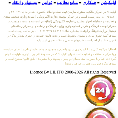
اپلیکیشن
≡
همکاری
≡
منابع‌مطالب
≡
قوانین
≡
پیشنهاد و انتقاد
≡
لیلیت
® در
«مرکز مالکیت معنوی سازمان ثبت اسناد و املاک کشور»
بشماره‌های: ۲۸۰۹۲۹ و
۴۵۱۸۴۱ ، به ثبت رسیده است و در
«مرکز توسعه تجارت الکترونیکی (اینماد) وزارت صنعت، معدن
و تجارت»
و
«سامانه احراز مشتریان تجارت الکترونیکی (اِمتا)»
نیز ثبت شده است و همچنین در
«مرکز توسعه فرهنگ و هنر در فضای‌مجازی وزارت فرهنگ و ارشاد»
و در
«مرکز رسانه‌های
دیجیتال وزارت فرهنگ و ارشاد»
بشماره شامَد: ۱-۳-۶۵-۷۱۲۳۹۹-۱-۱ ، نیز به ثبت رسیده است؛
متعاقباً کلیهٔ حقوق مادی و معنوی محفوظ است و تحت قانون حمایت از حقوق پدیدآورندگان و
قانون حمایت از اختراعات، طرح‌های صنعتی و علائم تجاری قرار دارد.
اخطار! هرگونه کپی و یا الگوبرداری از این پلتفرم و همچنین سوءاستفاده از نام و یا نشان «لیلیت»
و یا هرگونه استفاده و فعالیت تحت عنوان “لیلیت” که در محدودهٔ ثبتی برند تجاری
«لیلیت»
انجام
گیرد (چه عیناً و یا بصورت مشابه‌سازی و بهمراه پسوند و یا پیشوند) ؛ طبق قانون ممنوع است و
متعاقباً پیگرد قانونی و قضایی خواهد داشت!
Licence By LILIT© 2008-2026 All rights Reserved