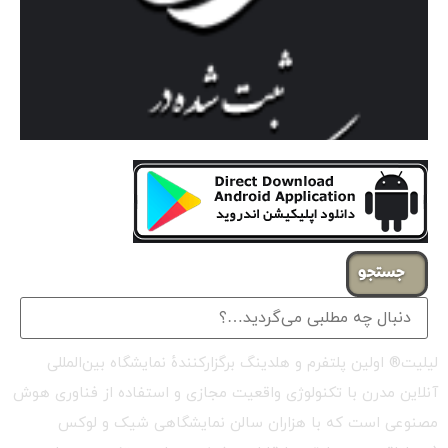
جستجو
لیلیت® اولین پلتفرم و هلدینگ برگزارکنندهٔ نمایشگاه بین‌المللی
آنلاین مدرن با تکنولوژی واقعیت مجازی و استفاده از فناوری هوش
مصنوعی است که با هزاران سالن نمایشگاهی شیک و لوکس