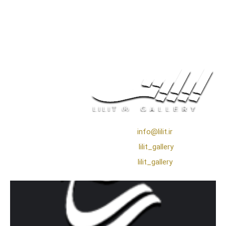
❖ رایـانـامـه :
info@lilit.ir
❖ تــلــگــرام :
lilit_gallery
❖اینستاگرام:
lilit_gallery