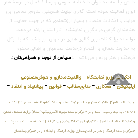
دانش جامعه، به‌عنوان دانشنامه عمومی و رسانهٔ فعال در عرصهٔ هنر
ایران فعالیت نموده است؛ گالری لیلیت همچنین علاوه‌بر تمامی این
موارد، با امکانات متعدد و بسیار ارزشمندی که در جهت حمایت از
هنرمندان گرامی در برگزاری نمایشگاه آثار ایشان ارائه می‌دهد،
توانسته پرامکانات‌ترین گالری هنری در جهان نیز باشد، که با توکل
به خداوند متعال، با افتخار درخدمت مخاطبان و اهالی محترم
فرهنگ و هنر بوده و می‌باشد.
.: سپاس از توجه و همراهی‌تان :.
≡
امکانات رزرو نمایشگاه
≡
واقعیت‌مجازی و هوش‌مصنوعی
≡
اپلیکیشن
≡
همکاری
≡
منابع‌مطالب
≡
قوانین
≡
پیشنهاد و انتقاد
≡
لیلیت
® در
«مرکز مالکیت معنوی سازمان ثبت اسناد و املاک کشور»
بشماره‌های: ۲۸۰۹۲۹ و
۴۵۱۸۴۱ ، به ثبت رسیده است و در
«مرکز توسعه تجارت الکترونیکی (اینماد) وزارت صنعت، معدن
و تجارت»
و
«سامانه احراز مشتریان تجارت الکترونیکی (اِمتا)»
نیز ثبت شده است و همچنین در
«مرکز توسعه فرهنگ و هنر در فضای‌مجازی وزارت فرهنگ و ارشاد»
و در
«مرکز رسانه‌های