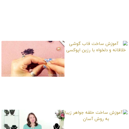
آموزش ساخت آبشار
آموزش ساخت درختچه
کوچک زیبا با قوطی
بونسای مصنوعی
وایتکس
آموزش ساخت قاب
گوشی خلاقانه و دلخواه
با رزین اپوکسی
آموزش ساخت گردنبند
توپی مرواریدی