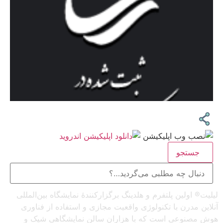
جستجو
لیلیت® اولین پلتفرم و هلدینگ برگزارکنندهٔ نمایشگاه بین‌المللی
آنلاین مدرن با تکنولوژی واقعیت مجازی و استفاده از فناوری
هوش مصنوعی است که با هزاران سالن نمایشگاهی شیک و