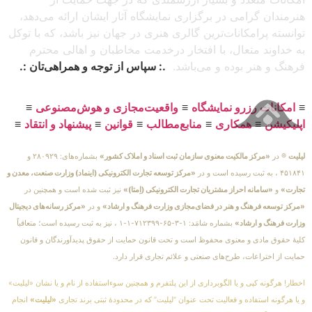
هنرمندان گرامی در برگزاری نمایشگاه آثار ایشان ارائه می‌دهد،
توانسته پرامکانات‌ترین گالری هنری در جهان نیز باشد، که با توکل
به خداوند متعال، با افتخار درخدمت مخاطبان و اهالی محترم
فرهنگ و هنر بوده و می‌باشد.
.: سپاس از توجه و همراهی‌تان :.
≡
امکانات رزرو نمایشگاه
≡
واقعیت‌مجازی و هوش‌مصنوعی
≡
اپلیکیشن
≡
همکاری
≡
منابع‌مطالب
≡
قوانین
≡
پیشنهاد و انتقاد
≡
لیلیت
® در
«مرکز مالکیت معنوی سازمان ثبت اسناد و املاک کشور»
بشماره‌های: ۲۸۰۹۲۹ و
۴۵۱۸۴۱ ، به ثبت رسیده است و در
«مرکز توسعه تجارت الکترونیکی (اینماد) وزارت صنعت، معدن و
تجارت»
و
«سامانه احراز مشتریان تجارت الکترونیکی (اِمتا)»
نیز ثبت شده است و همچنین در
«مرکز توسعه فرهنگ و هنر در فضای‌مجازی وزارت فرهنگ و ارشاد»
و در
«مرکز رسانه‌های دیجیتال
وزارت فرهنگ و ارشاد»
بشماره شامَد: ۱-۳-۶۵-۷۱۲۳۹۹-۱-۱ ، نیز به ثبت رسیده است؛ متعاقباً
کلیهٔ حقوق مادی و معنوی محفوظ است و تحت قانون حمایت از حقوق پدیدآورندگان و قانون
حمایت از اختراعات، طرح‌های صنعتی و علائم تجاری قرار دارد.
اخطار! هرگونه کپی و یا الگوبرداری از این پلتفرم و همچنین سوءاستفاده از نام و یا نشان «لیلیت»
و یا هرگونه استفاده و فعالیت تحت عنوان “لیلیت” که در محدودهٔ ثبتی برند تجاری
«لیلیت»
انجام