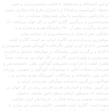
لوکس (چنداتاقه و چندطبقه، با قابلیت شخصی‌سازی و تغییر
محیط، دکوراسیون و اشیاء) و با هزاران طرح قاب‌مجازی متنوع،
درحال‌حاضر درمقایسه با سایر پلتفرم‌های مشابه در دنیا،
پیشرفته‌ترین و بزرگترین گالری آنلاین در کل جهان می‌باشد، که
باتجربهٔ برگزاری بیش از ۲۵۰ نمایشگاه هنری و تجاری و با
میانگین بیش از هزار بازدیدشبانه‌روزی از سراسرجهان،
موفق‌ترین و پربازدیدترین گالری ایرانی نیز است؛ گالری لیلیت
همچنین با ابداع کردن اولین نگارخانه با گویندگی هوش مصنوعی و
با ابداع و برگزاری اولین نمایشگاه در جهان‌های ناممکن و فانتزی؛
پیشروترین و نوآورانه‌ترین گالری در کل جهان نیز می‌باشد؛ ضمناً
پلتفرم لیلیت با دارا بودن بخش‌های گوناگون نظیر: دانشنامه هنر و
هنرمندان، مجلات آنلاین با موضوعات گوناگون و عمومی، روزنامه
آنلاین هنر، تماشاخانه و مدیاکلاب، آموزشگاه هنری مجازی و…؛
هم‌اکنون بزرگترین دانشنامه بیوگرافی هنرمندان ایرانی و
بزرگترین رسانه و استارتاپ هنری فارسی زبان در کل جهان نیز
می‌باشد که به‌منظور ارتقای سطح دانش جامعه، به‌عنوان
دانشنامه عمومی و رسانهٔ فعال در عرصهٔ هنر ایران فعالیت
نموده است؛ گالری لیلیت همچنین علاوه‌بر تمامی این موارد، با
امکانات متعدد و بسیار ارزشمندی که در جهت حمایت از