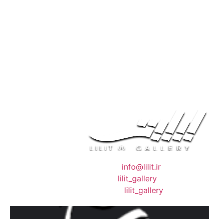
❖ رایـانـامـه :
info@lilit.ir
❖ تــلــگــرام :
lilit_gallery
❖اینستاگرام:
lilit_gallery