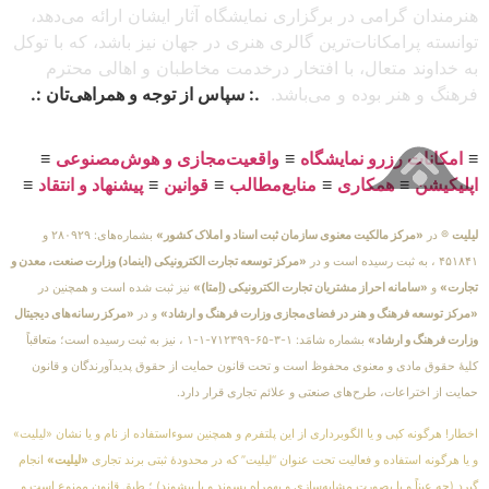
هنرمندان گرامی در برگزاری نمایشگاه آثار ایشان ارائه می‌دهد،
توانسته پرامکانات‌ترین گالری هنری در جهان نیز باشد، که با توکل
به خداوند متعال، با افتخار درخدمت مخاطبان و اهالی محترم
فرهنگ و هنر بوده و می‌باشد.
.: سپاس از توجه و همراهی‌تان :.
≡
امکانات رزرو نمایشگاه
≡
واقعیت‌مجازی و هوش‌مصنوعی
≡
اپلیکیشن
≡
همکاری
≡
منابع‌مطالب
≡
قوانین
≡
پیشنهاد و انتقاد
≡
لیلیت
® در
«مرکز مالکیت معنوی سازمان ثبت اسناد و املاک کشور»
بشماره‌های: ۲۸۰۹۲۹ و
۴۵۱۸۴۱ ، به ثبت رسیده است و در
«مرکز توسعه تجارت الکترونیکی (اینماد) وزارت صنعت، معدن و
تجارت»
و
«سامانه احراز مشتریان تجارت الکترونیکی (اِمتا)»
نیز ثبت شده است و همچنین در
«مرکز توسعه فرهنگ و هنر در فضای‌مجازی وزارت فرهنگ و ارشاد»
و در
«مرکز رسانه‌های دیجیتال
وزارت فرهنگ و ارشاد»
بشماره شامَد: ۱-۳-۶۵-۷۱۲۳۹۹-۱-۱ ، نیز به ثبت رسیده است؛ متعاقباً
کلیهٔ حقوق مادی و معنوی محفوظ است و تحت قانون حمایت از حقوق پدیدآورندگان و قانون
حمایت از اختراعات، طرح‌های صنعتی و علائم تجاری قرار دارد.
اخطار! هرگونه کپی و یا الگوبرداری از این پلتفرم و همچنین سوءاستفاده از نام و یا نشان «لیلیت»
و یا هرگونه استفاده و فعالیت تحت عنوان “لیلیت” که در محدودهٔ ثبتی برند تجاری
«لیلیت»
انجام
گیرد (چه عیناً و یا بصورت مشابه‌سازی و بهمراه پسوند و یا پیشوند) ؛ طبق قانون ممنوع است و