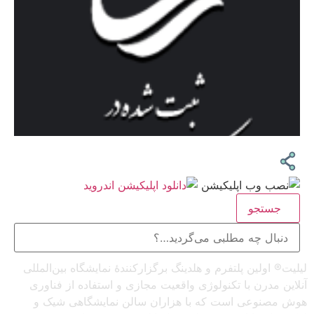
جستجو
لیلیت® اولین پلتفرم و هلدینگ برگزارکنندهٔ نمایشگاه بین‌المللی
آنلاین مدرن با تکنولوژی واقعیت مجازی و استفاده از فناوری
هوش مصنوعی است که با هزاران سالن نمایشگاهی شیک و