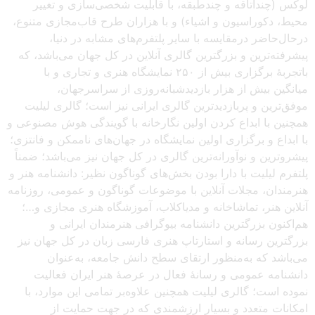
لوکس (چنداتاقه و چندطبقه، با قابلیت شخصی‌سازی و تغییر
محیط، دکوراسیون و اشیاء) و با هزاران طرح قاب‌مجازی متنوع،
درحال‌حاضر درمقایسه با سایر پلتفرم‌های مشابه در دنیا،
پیشرفته‌ترین و بزرگترین گالری آنلاین در کل جهان می‌باشد، که
باتجربهٔ برگزاری بیش از ۲۵۰ نمایشگاه هنری و تجاری و با
میانگین بیش از هزار بازدیدشبانه‌روزی از سراسرجهان،
موفق‌ترین و پربازدیدترین گالری ایرانی نیز است؛ گالری لیلیت
همچنین با ابداع کردن اولین نگارخانه با گویندگی هوش مصنوعی و
با ابداع و برگزاری اولین نمایشگاه در جهان‌های ناممکن و فانتزی؛
پیشروترین و نوآورانه‌ترین گالری در کل جهان نیز می‌باشد؛ ضمناً
پلتفرم لیلیت با دارا بودن بخش‌های گوناگون نظیر: دانشنامه هنر و
هنرمندان، مجلات آنلاین با موضوعات گوناگون و عمومی، روزنامه
آنلاین هنر، تماشاخانه و مدیاکلاب، آموزشگاه هنری مجازی و…؛
هم‌اکنون بزرگترین دانشنامه بیوگرافی هنرمندان ایرانی و
بزرگترین رسانه و استارتاپ هنری فارسی زبان در کل جهان نیز
می‌باشد که به‌منظور ارتقای سطح دانش جامعه، به‌عنوان
دانشنامه عمومی و رسانهٔ فعال در عرصهٔ هنر ایران فعالیت
نموده است؛ گالری لیلیت همچنین علاوه‌بر تمامی این موارد، با
امکانات متعدد و بسیار ارزشمندی که در جهت حمایت از