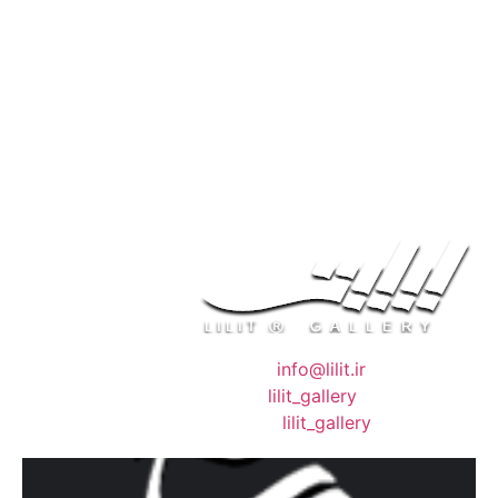
❖ رایـانـامـه :
info@lilit.ir
❖ تــلــگــرام :
lilit_gallery
❖اینستاگرام:
lilit_gallery