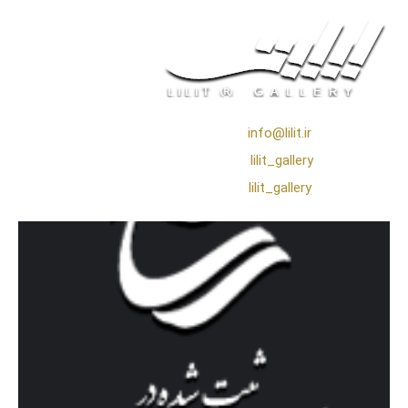
❖ رایـانـامـه :
info@lilit.ir
❖ تــلــگــرام :
lilit_gallery
❖اینستاگرام:
lilit_gallery