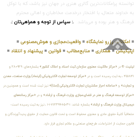
توانسته پرامکانات‌ترین گالری هنری در جهان نیز باشد، که با توکل
به خداوند متعال، با افتخار درخدمت مخاطبان و اهالی محترم
فرهنگ و هنر بوده و می‌باشد.
.: سپاس از توجه و همراهی‌تان :.
≡
امکانات رزرو نمایشگاه
≡
واقعیت‌مجازی و هوش‌مصنوعی
≡
اپلیکیشن
≡
همکاری
≡
منابع‌مطالب
≡
قوانین
≡
پیشنهاد و انتقاد
≡
لیلیت
® در
«مرکز مالکیت معنوی سازمان ثبت اسناد و املاک کشور»
بشماره‌های: ۲۸۰۹۲۹ و
۴۵۱۸۴۱ ، به ثبت رسیده است و در
«مرکز توسعه تجارت الکترونیکی (اینماد) وزارت صنعت، معدن
و تجارت»
و
«سامانه احراز مشتریان تجارت الکترونیکی (اِمتا)»
نیز ثبت شده است و همچنین در
«مرکز توسعه فرهنگ و هنر در فضای‌مجازی وزارت فرهنگ و ارشاد»
و در
«مرکز رسانه‌های
دیجیتال وزارت فرهنگ و ارشاد»
بشماره شامَد: ۱-۳-۶۵-۷۱۲۳۹۹-۱-۱ ، نیز به ثبت رسیده است؛
متعاقباً کلیهٔ حقوق مادی و معنوی محفوظ است و تحت قانون حمایت از حقوق پدیدآورندگان و
قانون حمایت از اختراعات، طرح‌های صنعتی و علائم تجاری قرار دارد.