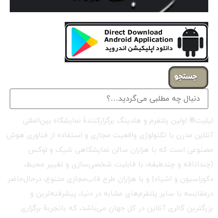
جستجو
لیلیت® اولین پلتفرم و هلدینگ برگزارکنندهٔ نمایشگاه بین‌المللی
آنلاین مدرن با تکنولوژی واقعیت مجازی و استفاده از فناوری هوش
مصنوعی است که با هزاران سالن نمایشگاهی شیک و لوکس
(چنداتاقه و چندطبقه، با قابلیت شخصی‌سازی و تغییر محیط،
دکوراسیون و اشیاء) و با هزاران طرح قاب‌مجازی متنوع، درحال‌حاضر
درمقایسه با سایر پلتفرم‌های مشابه در دنیا، پیشرفته‌ترین و
بزرگترین گالری آنلاین در کل جهان می‌باشد، که باتجربهٔ برگزاری