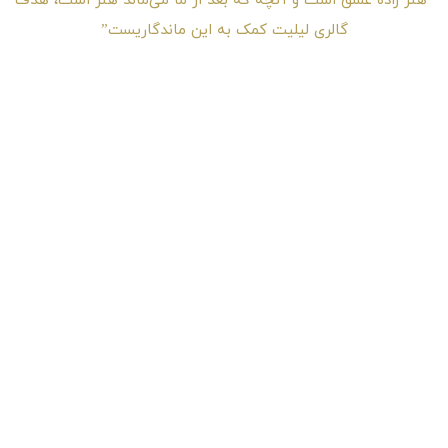
“هنر زادهٔ عشق است و آنچه که بعد از ما می‌ماند هنر است، هدف
گالری لیلیت کمک به این ماندگاریست”