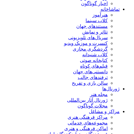
اخبار گوناگون
تماشاخانه
هنرآموز
کلاب سینما
مستندهای جهان
تئاتر و نمایش
سریال‌های تلویزیونی
کنسرت و موزیک ویدیو
گردشگری مجازی
کلاب شنیدانه
کتابخانه صوتی
فیلم‌های کوتاه
دانستنی‌های جهان
ترفندهای جالب
سالن بازی و تفریح
ژورنال‌ها
مجله هنر
ژورنال آثار بین‌المللی
مجلات گوناگون
مراکز و مشاغل
مراکز فرهنگی هنری
مجموعه‌های خدماتی
اماکن فرهنگی و هنری