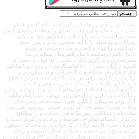
جستجو
لیلیت® اولین پلتفرم و هلدینگ برگزارکنندهٔ نمایشگاه بین‌المللی
آنلاین مدرن با تکنولوژی واقعیت مجازی و استفاده از فناوری هوش
مصنوعی است که با هزاران سالن نمایشگاهی شیک و لوکس
(چنداتاقه و چندطبقه، با قابلیت شخصی‌سازی و تغییر محیط،
دکوراسیون و اشیاء) و با هزاران طرح قاب‌مجازی متنوع،
درحال‌حاضر درمقایسه با سایر پلتفرم‌های مشابه در دنیا،
پیشرفته‌ترین و بزرگترین گالری آنلاین در کل جهان می‌باشد، که
باتجربهٔ برگزاری بیش از ۲۵۰ نمایشگاه هنری و تجاری و با میانگین
بیش از هزار بازدیدشبانه‌روزی از سراسرجهان، موفق‌ترین و
پربازدیدترین گالری ایرانی نیز است؛ گالری لیلیت همچنین با ابداع
کردن اولین نگارخانه با گویندگی هوش مصنوعی و با ابداع و
برگزاری اولین نمایشگاه در جهان‌های ناممکن و فانتزی؛ پیشروترین
و نوآورانه‌ترین گالری در کل جهان نیز می‌باشد؛ ضمناً پلتفرم لیلیت
با دارا بودن بخش‌های گوناگون نظیر: دانشنامه هنر و هنرمندان،
مجلات آنلاین با موضوعات گوناگون و عمومی، روزنامه آنلاین هنر،
تماشاخانه و مدیاکلاب، آموزشگاه هنری مجازی و…؛ هم‌اکنون
بزرگترین دانشنامه بیوگرافی هنرمندان ایرانی و بزرگترین رسانه و
استارتاپ هنری فارسی زبان در کل جهان نیز می‌باشد که به‌منظور
ارتقای سطح دانش جامعه، به‌عنوان دانشنامه عمومی و رسانهٔ
فعال در عرصهٔ هنر ایران فعالیت نموده است؛ گالری لیلیت همچنین