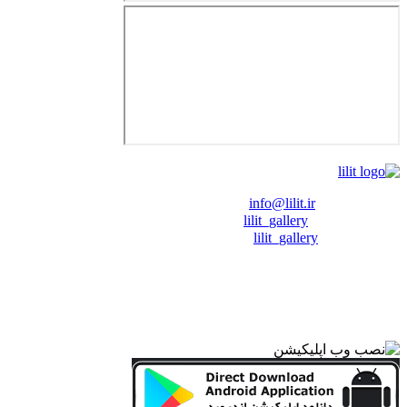
❖ رایـانـامـه :
info@lilit.ir
❖ تــلــگــرام :
lilit_gallery
❖اینستاگرام:
lilit_gallery