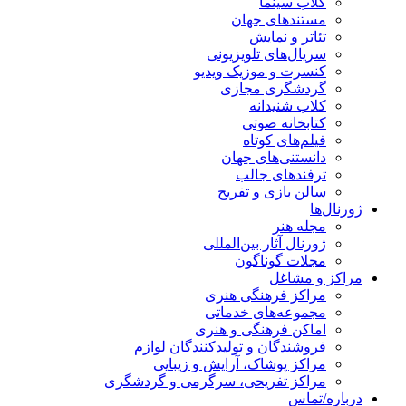
کلاب سینما
مستندهای جهان
تئاتر و نمایش
سریال‌های تلویزیونی
کنسرت و موزیک ویدیو
گردشگری مجازی
کلاب شنیدانه
کتابخانه صوتی
فیلم‌های کوتاه
دانستنی‌های جهان
ترفندهای جالب
سالن بازی و تفریح
ژورنال‌ها
مجله هنر
ژورنال آثار بین‌المللی
مجلات گوناگون
مراکز و مشاغل
مراکز فرهنگی هنری
مجموعه‌های خدماتی
اماکن فرهنگی و هنری
فروشندگان و تولیدکنندگان لوازم
مراکز پوشاک، آرایش و زیبایی
مراکز تفریحی، سرگرمی و گردشگری
درباره/تماس