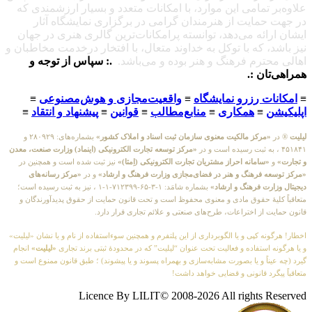
علاوه‌بر تمامی این موارد، با امکانات متعدد و بسیار ارزشمندی که
در جهت حمایت از هنرمندان گرامی در برگزاری نمایشگاه آثار
ایشان ارائه می‌دهد، توانسته پرامکانات‌ترین گالری هنری در جهان
نیز باشد، که با توکل به خداوند متعال، با افتخار درخدمت مخاطبان و
اهالی محترم فرهنگ و هنر بوده و می‌باشد.
.: سپاس از توجه و
همراهی‌تان :.
≡
امکانات رزرو نمایشگاه
≡
واقعیت‌مجازی و هوش‌مصنوعی
≡
اپلیکیشن
≡
همکاری
≡
منابع‌مطالب
≡
قوانین
≡
پیشنهاد و انتقاد
≡
لیلیت
® در
«مرکز مالکیت معنوی سازمان ثبت اسناد و املاک کشور»
بشماره‌های: ۲۸۰۹۲۹ و
۴۵۱۸۴۱ ، به ثبت رسیده است و در
«مرکز توسعه تجارت الکترونیکی (اینماد) وزارت صنعت، معدن
و تجارت»
و
«سامانه احراز مشتریان تجارت الکترونیکی (اِمتا)»
نیز ثبت شده است و همچنین در
«مرکز توسعه فرهنگ و هنر در فضای‌مجازی وزارت فرهنگ و ارشاد»
و در
«مرکز رسانه‌های
دیجیتال وزارت فرهنگ و ارشاد»
بشماره شامَد: ۱-۳-۶۵-۷۱۲۳۹۹-۱-۱ ، نیز به ثبت رسیده است؛
متعاقباً کلیهٔ حقوق مادی و معنوی محفوظ است و تحت قانون حمایت از حقوق پدیدآورندگان و
قانون حمایت از اختراعات، طرح‌های صنعتی و علائم تجاری قرار دارد.
اخطار! هرگونه کپی و یا الگوبرداری از این پلتفرم و همچنین سوءاستفاده از نام و یا نشان «لیلیت»
و یا هرگونه استفاده و فعالیت تحت عنوان “لیلیت” که در محدودهٔ ثبتی برند تجاری
«لیلیت»
انجام
گیرد (چه عیناً و یا بصورت مشابه‌سازی و بهمراه پسوند و یا پیشوند) ؛ طبق قانون ممنوع است و
متعاقباً پیگرد قانونی و قضایی خواهد داشت!
Licence By LILIT© 2008-2026 All rights Reserved