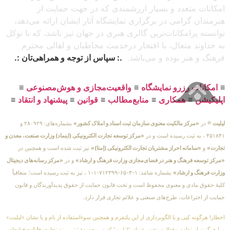
امکانات متعدد و بسیار ارزشمندی که در جهت حمایت از
هنرمندان گرامی در برگزاری نمایشگاه آثار ایشان ارائه می‌دهد،
توانسته پرامکانات‌ترین گالری هنری در جهان نیز باشد، که با توکل
به خداوند متعال، با افتخار درخدمت مخاطبان و اهالی محترم
فرهنگ و هنر بوده و می‌باشد.
.: سپاس از توجه و همراهی‌تان :.
≡
امکانات رزرو نمایشگاه
≡
واقعیت‌مجازی و هوش‌مصنوعی
≡
اپلیکیشن
≡
همکاری
≡
منابع‌مطالب
≡
قوانین
≡
پیشنهاد و انتقاد
≡
لیلیت
® در
«مرکز مالکیت معنوی سازمان ثبت اسناد و املاک کشور»
بشماره‌های: ۲۸۰۹۲۹ و
۴۵۱۸۴۱ ، به ثبت رسیده است و در
«مرکز توسعه تجارت الکترونیکی (اینماد) وزارت صنعت، معدن و
تجارت»
و
«سامانه احراز مشتریان تجارت الکترونیکی (اِمتا)»
نیز ثبت شده است و همچنین در
«مرکز توسعه فرهنگ و هنر در فضای‌مجازی وزارت فرهنگ و ارشاد»
و در
«مرکز رسانه‌های دیجیتال
وزارت فرهنگ و ارشاد»
بشماره شامَد: ۱-۳-۶۵-۷۱۲۳۹۹-۱-۱ ، نیز به ثبت رسیده است؛ متعاقباً
کلیهٔ حقوق مادی و معنوی محفوظ است و تحت قانون حمایت از حقوق پدیدآورندگان و قانون
حمایت از اختراعات، طرح‌های صنعتی و علائم تجاری قرار دارد.
اخطار! هرگونه کپی و یا الگوبرداری از این پلتفرم و همچنین سوءاستفاده از نام و یا نشان «لیلیت»
و یا هرگونه استفاده و فعالیت تحت عنوان “لیلیت” که در محدودهٔ ثبتی برند تجاری
«لیلیت»
انجام