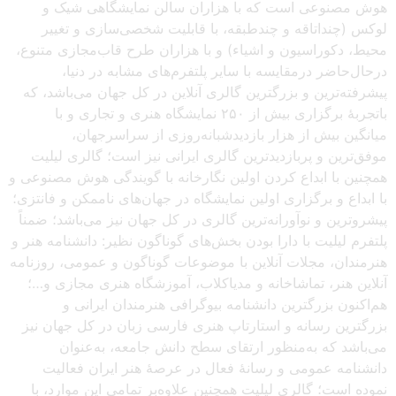
هوش مصنوعی است که با هزاران سالن نمایشگاهی شیک و
لوکس (چنداتاقه و چندطبقه، با قابلیت شخصی‌سازی و تغییر
محیط، دکوراسیون و اشیاء) و با هزاران طرح قاب‌مجازی متنوع،
درحال‌حاضر درمقایسه با سایر پلتفرم‌های مشابه در دنیا،
پیشرفته‌ترین و بزرگترین گالری آنلاین در کل جهان می‌باشد، که
باتجربهٔ برگزاری بیش از ۲۵۰ نمایشگاه هنری و تجاری و با
میانگین بیش از هزار بازدیدشبانه‌روزی از سراسرجهان،
موفق‌ترین و پربازدیدترین گالری ایرانی نیز است؛ گالری لیلیت
همچنین با ابداع کردن اولین نگارخانه با گویندگی هوش مصنوعی و
با ابداع و برگزاری اولین نمایشگاه در جهان‌های ناممکن و فانتزی؛
پیشروترین و نوآورانه‌ترین گالری در کل جهان نیز می‌باشد؛ ضمناً
پلتفرم لیلیت با دارا بودن بخش‌های گوناگون نظیر: دانشنامه هنر و
هنرمندان، مجلات آنلاین با موضوعات گوناگون و عمومی، روزنامه
آنلاین هنر، تماشاخانه و مدیاکلاب، آموزشگاه هنری مجازی و…؛
هم‌اکنون بزرگترین دانشنامه بیوگرافی هنرمندان ایرانی و
بزرگترین رسانه و استارتاپ هنری فارسی زبان در کل جهان نیز
می‌باشد که به‌منظور ارتقای سطح دانش جامعه، به‌عنوان
دانشنامه عمومی و رسانهٔ فعال در عرصهٔ هنر ایران فعالیت
نموده است؛ گالری لیلیت همچنین علاوه‌بر تمامی این موارد، با