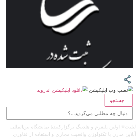
جستجو
لیلیت® اولین پلتفرم و هلدینگ برگزارکنندهٔ نمایشگاه بین‌المللی
آنلاین مدرن با تکنولوژی واقعیت مجازی و استفاده از فناوری