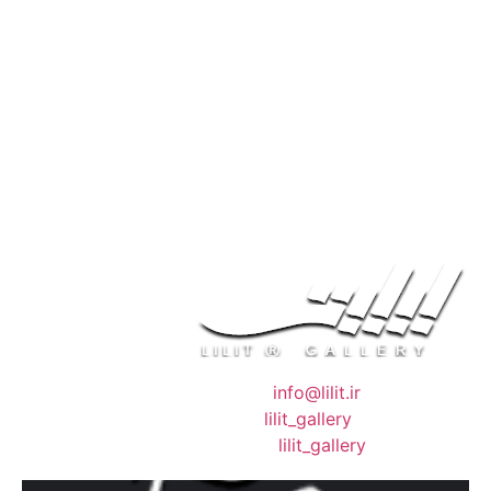
❖ رایـانـامـه :
info@lilit.ir
❖ تــلــگــرام :
lilit_gallery
❖اینستاگرام:
lilit_gallery