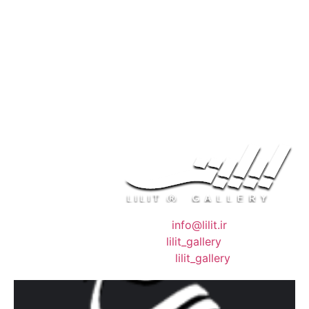
❖ رایـانـامـه :
info@lilit.ir
❖ تــلــگــرام :
lilit_gallery
❖اینستاگرام:
lilit_gallery