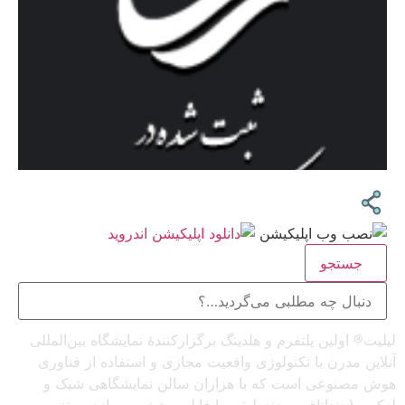
جستجو
لیلیت® اولین پلتفرم و هلدینگ برگزارکنندهٔ نمایشگاه بین‌المللی
آنلاین مدرن با تکنولوژی واقعیت مجازی و استفاده از فناوری
هوش مصنوعی است که با هزاران سالن نمایشگاهی شیک و
لوکس (چنداتاقه و چندطبقه، با قابلیت شخصی‌سازی و تغییر