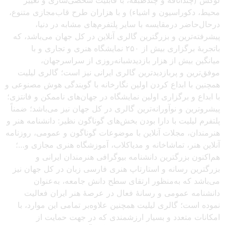
محیط، دکوراسیون و اشیاء) و با هزاران طرح قاب‌مجازی متنوع،
درحال‌حاضر درمقایسه با سایر پلتفرم‌های مشابه در دنیا،
پیشرفته‌ترین و بزرگترین گالری آنلاین در کل جهان می‌باشد، که
باتجربهٔ برگزاری بیش از ۲۵۰ نمایشگاه هنری و تجاری و با
میانگین بیش از هزار بازدیدشبانه‌روزی از سراسرجهان،
موفق‌ترین و پربازدیدترین گالری ایرانی نیز است؛ گالری لیلیت
همچنین با ابداع کردن اولین نگارخانه با گویندگی هوش مصنوعی و
با ابداع و برگزاری اولین نمایشگاه در جهان‌های ناممکن و فانتزی؛
پیشروترین و نوآورانه‌ترین گالری در کل جهان نیز می‌باشد؛ ضمناً
پلتفرم لیلیت با دارا بودن بخش‌های گوناگون نظیر: دانشنامه هنر و
هنرمندان، مجلات آنلاین با موضوعات گوناگون و عمومی، روزنامه
آنلاین هنر، تماشاخانه و مدیاکلاب، آموزشگاه هنری مجازی و…؛
هم‌اکنون بزرگترین دانشنامه بیوگرافی هنرمندان ایرانی و
بزرگترین رسانه و استارتاپ هنری فارسی زبان در کل جهان نیز
می‌باشد که به‌منظور ارتقای سطح دانش جامعه، به‌عنوان
دانشنامه عمومی و رسانهٔ فعال در عرصهٔ هنر ایران فعالیت
نموده است؛ گالری لیلیت همچنین علاوه‌بر تمامی این موارد، با
امکانات متعدد و بسیار ارزشمندی که در جهت حمایت از