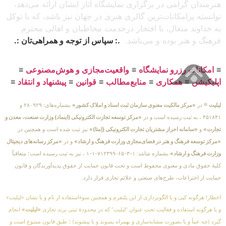
هنرمندان گرامی در برگزاری نمایشگاه آثار ایشان ارائه می‌دهد،
توانسته پرامکانات‌ترین گالری هنری در جهان نیز باشد، که با توکل
به خداوند متعال، با افتخار درخدمت مخاطبان و اهالی محترم
فرهنگ و هنر بوده و می‌باشد.
.: سپاس از توجه و همراهی‌تان :.
≡
امکانات رزرو نمایشگاه
≡
واقعیت‌مجازی و هوش‌مصنوعی
≡
اپلیکیشن
≡
همکاری
≡
منابع‌مطالب
≡
قوانین
≡
پیشنهاد و انتقاد
≡
لیلیت
® در
«مرکز مالکیت معنوی سازمان ثبت اسناد و املاک کشور»
بشماره‌های: ۲۸۰۹۲۹ و
۴۵۱۸۴۱ ، به ثبت رسیده است و در
«مرکز توسعه تجارت الکترونیکی (اینماد) وزارت صنعت، معدن و
تجارت»
و
«سامانه احراز مشتریان تجارت الکترونیکی (اِمتا)»
نیز ثبت شده است و همچنین در
«مرکز توسعه فرهنگ و هنر در فضای‌مجازی وزارت فرهنگ و ارشاد»
و در
«مرکز رسانه‌های دیجیتال
وزارت فرهنگ و ارشاد»
بشماره شامَد: ۱-۳-۶۵-۷۱۲۳۹۹-۱-۱ ، نیز به ثبت رسیده است؛ متعاقباً
کلیهٔ حقوق مادی و معنوی محفوظ است و تحت قانون حمایت از حقوق پدیدآورندگان و قانون
حمایت از اختراعات، طرح‌های صنعتی و علائم تجاری قرار دارد.
اخطار! هرگونه کپی و یا الگوبرداری از این پلتفرم و همچنین سوءاستفاده از نام و یا نشان «لیلیت»
و یا هرگونه استفاده و فعالیت تحت عنوان “لیلیت” که در محدودهٔ ثبتی برند تجاری
«لیلیت»
انجام
گیرد (چه عیناً و یا بصورت مشابه‌سازی و بهمراه پسوند و یا پیشوند) ؛ طبق قانون ممنوع است و