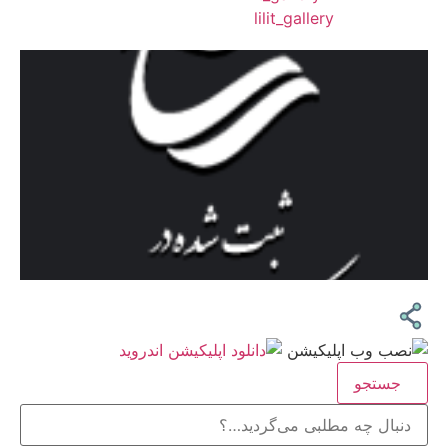
❖اینستاگرام:
lilit_gallery
جستجو