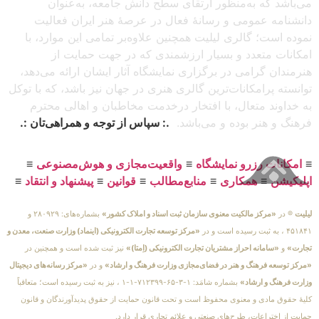
می‌باشد که به‌منظور ارتقای سطح دانش جامعه، به‌عنوان
دانشنامه عمومی و رسانهٔ فعال در عرصهٔ هنر ایران فعالیت
نموده است؛ گالری لیلیت همچنین علاوه‌بر تمامی این موارد، با
امکانات متعدد و بسیار ارزشمندی که در جهت حمایت از
هنرمندان گرامی در برگزاری نمایشگاه آثار ایشان ارائه می‌دهد،
توانسته پرامکانات‌ترین گالری هنری در جهان نیز باشد، که با توکل
به خداوند متعال، با افتخار درخدمت مخاطبان و اهالی محترم
فرهنگ و هنر بوده و می‌باشد.
.: سپاس از توجه و همراهی‌تان :.
≡
امکانات رزرو نمایشگاه
≡
واقعیت‌مجازی و هوش‌مصنوعی
≡
اپلیکیشن
≡
همکاری
≡
منابع‌مطالب
≡
قوانین
≡
پیشنهاد و انتقاد
≡
لیلیت
® در
«مرکز مالکیت معنوی سازمان ثبت اسناد و املاک کشور»
بشماره‌های: ۲۸۰۹۲۹ و
۴۵۱۸۴۱ ، به ثبت رسیده است و در
«مرکز توسعه تجارت الکترونیکی (اینماد) وزارت صنعت، معدن و
تجارت»
و
«سامانه احراز مشتریان تجارت الکترونیکی (اِمتا)»
نیز ثبت شده است و همچنین در
«مرکز توسعه فرهنگ و هنر در فضای‌مجازی وزارت فرهنگ و ارشاد»
و در
«مرکز رسانه‌های دیجیتال
وزارت فرهنگ و ارشاد»
بشماره شامَد: ۱-۳-۶۵-۷۱۲۳۹۹-۱-۱ ، نیز به ثبت رسیده است؛ متعاقباً
کلیهٔ حقوق مادی و معنوی محفوظ است و تحت قانون حمایت از حقوق پدیدآورندگان و قانون
حمایت از اختراعات، طرح‌های صنعتی و علائم تجاری قرار دارد.