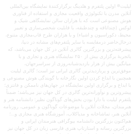
لیلیت® اولین پلتفرم و هلدینگ برگزارکنندهٔ نمایشگاه بین‌المللی
آنلاین مدرن با تکنولوژی واقعیت مجازی و استفاده از فناوری
هوش مصنوعی است که با هزاران سالن نمایشگاهی شیک و
لوکس (چنداتاقه و چندطبقه، با قابلیت شخصی‌سازی و تغییر
محیط، دکوراسیون و اشیاء) و با هزاران طرح قاب‌مجازی متنوع،
درحال‌حاضر درمقایسه با سایر پلتفرم‌های مشابه در دنیا،
پیشرفته‌ترین و بزرگترین گالری آنلاین در کل جهان می‌باشد، که
باتجربهٔ برگزاری بیش از ۲۵۰ نمایشگاه هنری و تجاری و با
میانگین بیش از هزار بازدیدشبانه‌روزی از سراسرجهان،
موفق‌ترین و پربازدیدترین گالری ایرانی نیز است؛ گالری لیلیت
همچنین با ابداع کردن اولین نگارخانه با گویندگی هوش مصنوعی و
با ابداع و برگزاری اولین نمایشگاه در جهان‌های ناممکن و فانتزی؛
پیشروترین و نوآورانه‌ترین گالری در کل جهان نیز می‌باشد؛ ضمناً
پلتفرم لیلیت با دارا بودن بخش‌های گوناگون نظیر: دانشنامه هنر و
هنرمندان، مجلات آنلاین با موضوعات گوناگون و عمومی، روزنامه
آنلاین هنر، تماشاخانه و مدیاکلاب، آموزشگاه هنری مجازی و…؛
هم‌اکنون بزرگترین دانشنامه بیوگرافی هنرمندان ایرانی و
بزرگترین رسانه و استارتاپ هنری فارسی زبان در کل جهان نیز