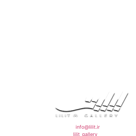
❖ رایـانـامـه :
info@lilit.ir
❖ تــلــگــرام :
lilit_gallery