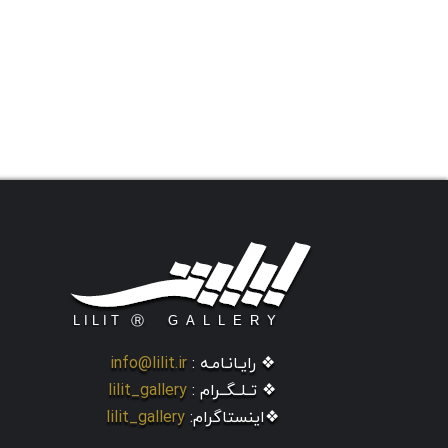
❖ رایـانـامـه :
info@lilit.ir
❖ تــلــگــرام :
lilit_gallery
❖اینستاگرام:
lilit_gallery