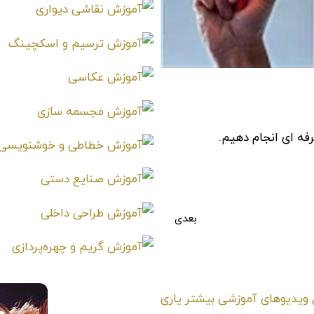
رفه ای انجام دهیم.
بعدی
آموزش ترفندها و تکنیکهای عکاسی ایده‌های خلاقانه حرفه ای – بخش 15
امتیـازدهی ⭐️⭐️⭐️⭐️⭐️
ا را با +⭐️ like ❤️ در ارسال ویدیوهای آموزشی بیشتر یاری