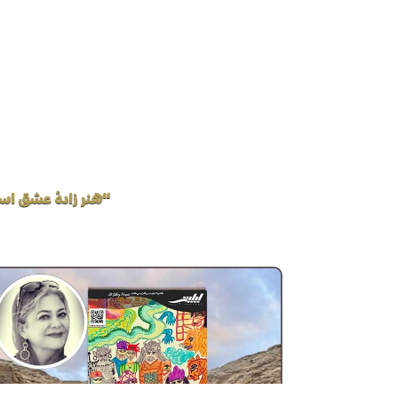
“هنر زادهٔ عشق اس