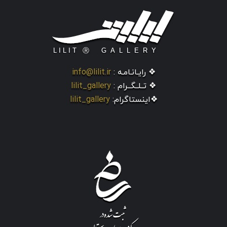
❖ رایـانـامـه :
info@lilit.ir
❖ تــلــگــرام :
lilit_gallery
❖اینستاگرام:
lilit_gallery