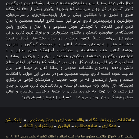
درحال‌حاضر درمقایسه با سایر پلتفرم‌های مشابه در دنیا، پیشرفته‌ترین و بزرگترین
گالری آنلاین در کل جهان می‌باشد، که باتجربهٔ برگزاری بیش از ۲۵۰ نمایشگاه
هنری و تجاری و با میانگین بیش از هزار بازدیدشبانه‌روزی از سراسرجهان،
موفق‌ترین و پربازدیدترین گالری ایرانی نیز است؛ گالری لیلیت همچنین با ابداع
کردن اولین نگارخانه با گویندگی هوش مصنوعی و با ابداع و برگزاری اولین
نمایشگاه در جهان‌های ناممکن و فانتزی؛ پیشروترین و نوآورانه‌ترین گالری در کل
جهان نیز می‌باشد؛ ضمناً پلتفرم لیلیت با دارا بودن بخش‌های گوناگون نظیر:
دانشنامه هنر و هنرمندان، مجلات آنلاین با موضوعات گوناگون و عمومی،
روزنامه آنلاین هنر، تماشاخانه و مدیاکلاب، آموزشگاه هنری مجازی و…؛
هم‌اکنون بزرگترین دانشنامه بیوگرافی هنرمندان ایرانی و بزرگترین رسانه و
استارتاپ هنری فارسی زبان در کل جهان نیز می‌باشد که به‌منظور ارتقای سطح
دانش جامعه، به‌عنوان دانشنامه عمومی و رسانهٔ فعال در عرصهٔ هنر ایران
فعالیت نموده است؛ گالری لیلیت همچنین علاوه‌بر تمامی این موارد، با امکانات
متعدد و بسیار ارزشمندی که در جهت حمایت از هنرمندان گرامی در برگزاری
نمایشگاه آثار ایشان ارائه می‌دهد، توانسته پرامکانات‌ترین گالری هنری در جهان
نیز باشد، که با توکل به خداوند متعال، با افتخار درخدمت مخاطبان و اهالی
محترم فرهنگ و هنر بوده و می‌باشد.
.: سپاس از توجه و همراهی‌تان :.
≡
امکانات رزرو نمایشگاه
≡
واقعیت‌مجازی و هوش‌مصنوعی
≡
اپلیکیشن
≡
همکاری
≡
منابع‌مطالب
≡
قوانین
≡
پیشنهاد و انتقاد
≡
لیلیت
® در
«مرکز مالکیت معنوی سازمان ثبت اسناد و املاک کشور»
بشماره‌های: ۲۸۰۹۲۹ و