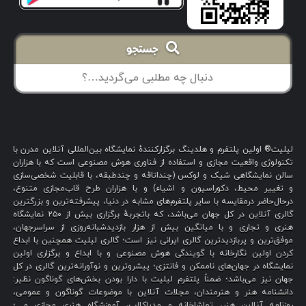
جستجو
لیلیت® اولین پلتفرم و هلدینگ برگزارکنندهٔ نمایشگاه بین‌المللی آنلاین مدرن با
تکنولوژی واقعیت مجازی و استفاده از فناوری هوش مصنوعی است که با هزاران
سالن نمایشگاهی شیک و لوکس (چنداتاقه و چندطبقه، با قابلیت شخصی‌سازی
و تغییر محیط، دکوراسیون و اشیاء) و با هزاران طرح قاب‌مجازی متنوع،
درحال‌حاضر درمقایسه با سایر پلتفرم‌های مشابه در دنیا، پیشرفته‌ترین و بزرگترین
گالری آنلاین در کل جهان می‌باشد، که باتجربهٔ برگزاری بیش از ۲۵۰ نمایشگاه
هنری و تجاری و با میانگین بیش از هزار بازدیدشبانه‌روزی از سراسرجهان،
موفق‌ترین و پربازدیدترین گالری ایرانی نیز است؛ گالری لیلیت همچنین با ابداع
کردن اولین نگارخانه با گویندگی هوش مصنوعی و با ابداع و برگزاری اولین
نمایشگاه در جهان‌های ناممکن و فانتزی؛ پیشروترین و نوآورانه‌ترین گالری در کل
جهان نیز می‌باشد؛ ضمناً پلتفرم لیلیت با دارا بودن بخش‌های گوناگون نظیر:
دانشنامه هنر و هنرمندان، مجلات آنلاین با موضوعات گوناگون و عمومی،
روزنامه آنلاین هنر، تماشاخانه و مدیاکلاب، آموزشگاه هنری مجازی و…؛