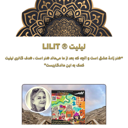
لیلیت ® LILIT
“هنر زادهٔ عشق است و آنچه که بعد از ما می‌ماند هنر است، هدف گالری لیلیت
کمک به این ماندگاریست”