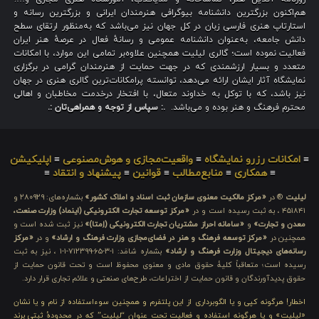
هم‌اکنون بزرگترین دانشنامه بیوگرافی هنرمندان ایرانی و بزرگترین رسانه و
استارتاپ هنری فارسی زبان در کل جهان نیز می‌باشد که به‌منظور ارتقای سطح
دانش جامعه، به‌عنوان دانشنامه عمومی و رسانهٔ فعال در عرصهٔ هنر ایران
فعالیت نموده است؛ گالری لیلیت همچنین علاوه‌بر تمامی این موارد، با امکانات
متعدد و بسیار ارزشمندی که در جهت حمایت از هنرمندان گرامی در برگزاری
نمایشگاه آثار ایشان ارائه می‌دهد، توانسته پرامکانات‌ترین گالری هنری در جهان
نیز باشد، که با توکل به خداوند متعال، با افتخار درخدمت مخاطبان و اهالی
محترم فرهنگ و هنر بوده و می‌باشد.
.: سپاس از توجه و همراهی‌تان :.
≡
امکانات رزرو نمایشگاه
≡
واقعیت‌مجازی و هوش‌مصنوعی
≡
اپلیکیشن
≡
همکاری
≡
منابع‌مطالب
≡
قوانین
≡
پیشنهاد و انتقاد
≡
لیلیت
® در
«مرکز مالکیت معنوی سازمان ثبت اسناد و املاک کشور»
بشماره‌های: ۲۸۰۹۲۹ و
۴۵۱۸۴۱ ، به ثبت رسیده است و در
«مرکز توسعه تجارت الکترونیکی (اینماد) وزارت صنعت،
معدن و تجارت»
و
«سامانه احراز مشتریان تجارت الکترونیکی (اِمتا)»
نیز ثبت شده است و
همچنین در
«مرکز توسعه فرهنگ و هنر در فضای‌مجازی وزارت فرهنگ و ارشاد»
و در
«مرکز
رسانه‌های دیجیتال وزارت فرهنگ و ارشاد»
بشماره شامَد: ۱-۳-۶۵-۷۱۲۳۹۹-۱-۱ ، نیز به ثبت
رسیده است؛ متعاقباً کلیهٔ حقوق مادی و معنوی محفوظ است و تحت قانون حمایت از
حقوق پدیدآورندگان و قانون حمایت از اختراعات، طرح‌های صنعتی و علائم تجاری قرار دارد.
اخطار! هرگونه کپی و یا الگوبرداری از این پلتفرم و همچنین سوءاستفاده از نام و یا نشان
«لیلیت» و یا هرگونه استفاده و فعالیت تحت عنوان “لیلیت” که در محدودهٔ ثبتی برند