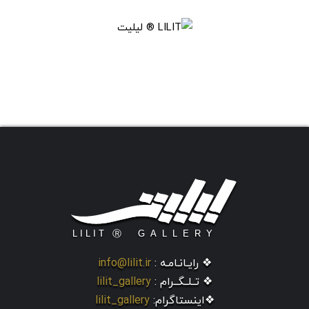
❖ رایـانـامـه :
info@lilit.ir
❖ تــلــگــرام :
lilit_gallery
❖اینستاگرام:
lilit_gallery