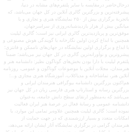
درحال‌حاضر درمقایسه با سایر پلتفرم‌های مشابه در دنیا،
پیشرفته‌ترین و بزرگترین گالری آنلاین در کل جهان می‌باشد، که
باتجربهٔ برگزاری بیش از ۲۵۰ نمایشگاه هنری و تجاری و با
میانگین بیش از هزار بازدیدشبانه‌روزی از سراسرجهان،
موفق‌ترین و پربازدیدترین گالری ایرانی نیز است؛ گالری لیلیت
همچنین با ابداع کردن اولین نگارخانه با گویندگی هوش مصنوعی و
با ابداع و برگزاری اولین نمایشگاه در جهان‌های ناممکن و فانتزی؛
پیشروترین و نوآورانه‌ترین گالری در کل جهان نیز می‌باشد؛ ضمناً
پلتفرم لیلیت با دارا بودن بخش‌های گوناگون نظیر: دانشنامه هنر و
هنرمندان، مجلات آنلاین با موضوعات گوناگون و عمومی، روزنامه
آنلاین هنر، تماشاخانه و مدیاکلاب، آموزشگاه هنری مجازی و…؛
هم‌اکنون بزرگترین دانشنامه بیوگرافی هنرمندان ایرانی و
بزرگترین رسانه و استارتاپ هنری فارسی زبان در کل جهان نیز
می‌باشد که به‌منظور ارتقای سطح دانش جامعه، به‌عنوان
دانشنامه عمومی و رسانهٔ فعال در عرصهٔ هنر ایران فعالیت
نموده است؛ گالری لیلیت همچنین علاوه‌بر تمامی این موارد، با
امکانات متعدد و بسیار ارزشمندی که در جهت حمایت از
هنرمندان گرامی در برگزاری نمایشگاه آثار ایشان ارائه می‌دهد،