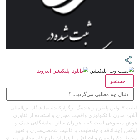
جستجو
لیلیت® اولین پلتفرم و هلدینگ برگزارکنندهٔ نمایشگاه بین‌المللی
آنلاین مدرن با تکنولوژی واقعیت مجازی و استفاده از فناوری
هوش مصنوعی است که با هزاران سالن نمایشگاهی شیک و
لوکس (چنداتاقه و چندطبقه، با قابلیت شخصی‌سازی و تغییر
محیط، دکوراسیون و اشیاء) و با هزاران طرح قاب‌مجازی متنوع،