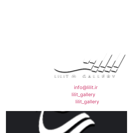
❖ رایـانـامـه :
info@lilit.ir
❖ تــلــگــرام :
lilit_gallery
❖اینستاگرام:
lilit_gallery