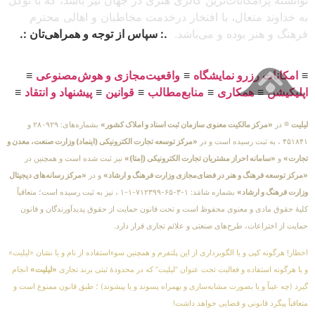
توانسته پرامکانات‌ترین گالری هنری در جهان نیز باشد، که با توکل
به خداوند متعال، با افتخار درخدمت مخاطبان و اهالی محترم
فرهنگ و هنر بوده و می‌باشد.
.: سپاس از توجه و همراهی‌تان :.
≡
امکانات رزرو نمایشگاه
≡
واقعیت‌مجازی و هوش‌مصنوعی
≡
اپلیکیشن
≡
همکاری
≡
منابع‌مطالب
≡
قوانین
≡
پیشنهاد و انتقاد
≡
لیلیت
® در
«مرکز مالکیت معنوی سازمان ثبت اسناد و املاک کشور»
بشماره‌های: ۲۸۰۹۲۹ و
۴۵۱۸۴۱ ، به ثبت رسیده است و در
«مرکز توسعه تجارت الکترونیکی (اینماد) وزارت صنعت، معدن و
تجارت»
و
«سامانه احراز مشتریان تجارت الکترونیکی (اِمتا)»
نیز ثبت شده است و همچنین در
«مرکز توسعه فرهنگ و هنر در فضای‌مجازی وزارت فرهنگ و ارشاد»
و در
«مرکز رسانه‌های دیجیتال
وزارت فرهنگ و ارشاد»
بشماره شامَد: ۱-۳-۶۵-۷۱۲۳۹۹-۱-۱ ، نیز به ثبت رسیده است؛ متعاقباً
کلیهٔ حقوق مادی و معنوی محفوظ است و تحت قانون حمایت از حقوق پدیدآورندگان و قانون
حمایت از اختراعات، طرح‌های صنعتی و علائم تجاری قرار دارد.
اخطار! هرگونه کپی و یا الگوبرداری از این پلتفرم و همچنین سوءاستفاده از نام و یا نشان «لیلیت»
و یا هرگونه استفاده و فعالیت تحت عنوان “لیلیت” که در محدودهٔ ثبتی برند تجاری
«لیلیت»
انجام
گیرد (چه عیناً و یا بصورت مشابه‌سازی و بهمراه پسوند و یا پیشوند) ؛ طبق قانون ممنوع است و
متعاقباً پیگرد قانونی و قضایی خواهد داشت!