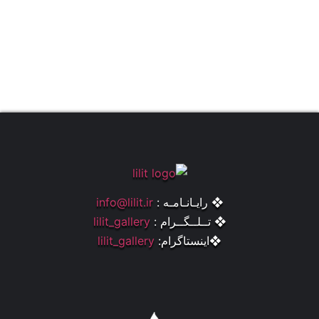
❖ رایـانـامـه :
info@lilit.ir
❖ تــلــگــرام :
lilit_gallery
❖اینستاگرام:
lilit_gallery