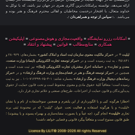
ارائه می‌دهد، توانسته پرامکانات‌ترین گالری هنری در جهان نیز باشد، که با توکل به
خداوند متعال، با افتخار درخدمت مخاطبان و اهالی محترم فرهنگ و هنر بوده و
می‌باشد.
.: سپاس از توجه و همراهی‌تان :.
≡
امکانات رزرو نمایشگاه
≡
واقعیت‌مجازی و هوش‌مصنوعی
≡
اپلیکیشن
≡
همکاری
≡
منابع‌مطالب
≡
قوانین
≡
پیشنهاد و انتقاد
≡
لیلیت
® در
«مرکز مالکیت معنوی سازمان ثبت اسناد و املاک کشور»
بشماره‌های: ۲۸۰۹۲۹ و
۴۵۱۸۴۱ ، به ثبت رسیده است و در
«مرکز توسعه تجارت الکترونیکی (اینماد) وزارت صنعت،
معدن و تجارت»
و
«سامانه احراز مشتریان تجارت الکترونیکی (اِمتا)»
نیز ثبت شده است و
همچنین در
«مرکز توسعه فرهنگ و هنر در فضای‌مجازی وزارت فرهنگ و ارشاد»
و در
«مرکز
رسانه‌های دیجیتال وزارت فرهنگ و ارشاد»
بشماره شامَد: ۱-۳-۶۵-۷۱۲۳۹۹-۱-۱ ، نیز به ثبت
رسیده است؛ متعاقباً کلیهٔ حقوق مادی و معنوی محفوظ است و تحت قانون حمایت از حقوق
پدیدآورندگان و قانون حمایت از اختراعات، طرح‌های صنعتی و علائم تجاری قرار دارد.
اخطار! هرگونه کپی و یا الگوبرداری از این پلتفرم و همچنین سوءاستفاده از نام و یا نشان
«لیلیت» و یا هرگونه استفاده و فعالیت تحت عنوان “لیلیت” که در محدودهٔ ثبتی برند
تجاری
«لیلیت»
انجام گیرد (چه عیناً و یا بصورت مشابه‌سازی و بهمراه پسوند و یا پیشوند) ؛
طبق قانون ممنوع است و متعاقباً پیگرد قانونی و قضایی خواهد داشت!
Licence By LILIT© 2008-2026 All rights Reserved