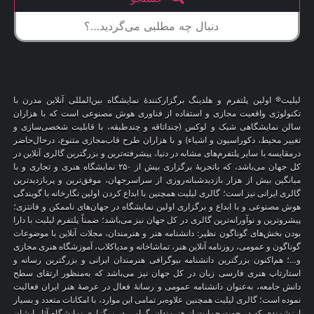
لیلیت® اولین پلتفرم و هلدینگ برگزارکنندهٔ نمایشگاه بین‌المللی آنلاین مدرن با
تکنولوژی واقعیت مجازی و استفاده از فناوری هوش مصنوعی است که با هزاران
سالن نمایشگاهی شیک و لوکس (چنداتاقه و چندطبقه، با قابلیت شخصی‌سازی و
تغییر محیط، دکوراسیون و اشیاء) و با هزاران طرح قاب‌مجازی متنوع، درحال‌حاضر
درمقایسه با سایر پلتفرم‌های مشابه در دنیا، پیشرفته‌ترین و بزرگترین گالری آنلاین در
کل جهان می‌باشد، که باتجربهٔ برگزاری بیش از ۲۵۰ نمایشگاه هنری و تجاری و با
میانگین بیش از هزار بازدیدشبانه‌روزی از سراسرجهان، موفق‌ترین و پربازدیدترین
گالری ایرانی نیز است؛ گالری لیلیت همچنین با ابداع کردن اولین نگارخانه با گویندگی
هوش مصنوعی و با ابداع و برگزاری اولین نمایشگاه در جهان‌های ناممکن و فانتزی؛
پیشروترین و نوآورانه‌ترین گالری در کل جهان نیز می‌باشد؛ ضمناً پلتفرم لیلیت با دارا
بودن بخش‌های گوناگون نظیر: دانشنامه هنر و هنرمندان، مجلات آنلاین با موضوعات
گوناگون و عمومی، روزنامه آنلاین هنر، تماشاخانه و مدیاکلاب، آموزشگاه هنری مجازی
و…؛ هم‌اکنون بزرگترین دانشنامه بیوگرافی هنرمندان ایرانی و بزرگترین رسانه و
استارتاپ هنری فارسی زبان در کل جهان نیز می‌باشد که به‌منظور ارتقای سطح
دانش جامعه، به‌عنوان دانشنامه عمومی و رسانهٔ فعال در عرصهٔ هنر ایران فعالیت
نموده است؛ گالری لیلیت همچنین علاوه‌بر تمامی این موارد، با امکانات متعدد و بسیار
ارزشمندی که در جهت حمایت از هنرمندان گرامی در برگزاری نمایشگاه آثار ایشان