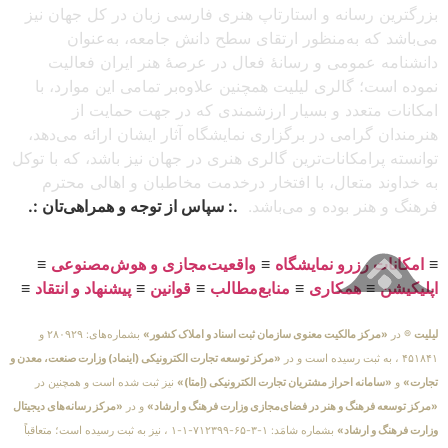
بزرگترین رسانه و استارتاپ هنری فارسی زبان در کل جهان نیز
می‌باشد که به‌منظور ارتقای سطح دانش جامعه، به‌عنوان
دانشنامه عمومی و رسانهٔ فعال در عرصهٔ هنر ایران فعالیت
نموده است؛ گالری لیلیت همچنین علاوه‌بر تمامی این موارد، با
امکانات متعدد و بسیار ارزشمندی که در جهت حمایت از
هنرمندان گرامی در برگزاری نمایشگاه آثار ایشان ارائه می‌دهد،
توانسته پرامکانات‌ترین گالری هنری در جهان نیز باشد، که با توکل
به خداوند متعال، با افتخار درخدمت مخاطبان و اهالی محترم
فرهنگ و هنر بوده و می‌باشد.
.: سپاس از توجه و همراهی‌تان :.
≡
امکانات رزرو نمایشگاه
≡
واقعیت‌مجازی و هوش‌مصنوعی
≡
اپلیکیشن
≡
همکاری
≡
منابع‌مطالب
≡
قوانین
≡
پیشنهاد و انتقاد
≡
لیلیت
® در
«مرکز مالکیت معنوی سازمان ثبت اسناد و املاک کشور»
بشماره‌های: ۲۸۰۹۲۹ و
۴۵۱۸۴۱ ، به ثبت رسیده است و در
«مرکز توسعه تجارت الکترونیکی (اینماد) وزارت صنعت، معدن و
تجارت»
و
«سامانه احراز مشتریان تجارت الکترونیکی (اِمتا)»
نیز ثبت شده است و همچنین در
«مرکز توسعه فرهنگ و هنر در فضای‌مجازی وزارت فرهنگ و ارشاد»
و در
«مرکز رسانه‌های دیجیتال
وزارت فرهنگ و ارشاد»
بشماره شامَد: ۱-۳-۶۵-۷۱۲۳۹۹-۱-۱ ، نیز به ثبت رسیده است؛ متعاقباً