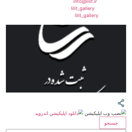
❖ رایـانـامـه :
info@lilit.ir
❖ تــلــگــرام :
lilit_gallery
❖اینستاگرام:
lilit_gallery
جستجو