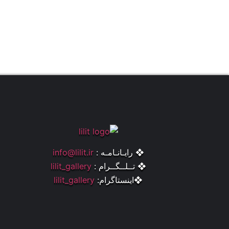
❖ رایـانـامـه :
info@lilit.ir
❖ تــلــگــرام :
lilit_gallery
❖اینستاگرام:
lilit_gallery