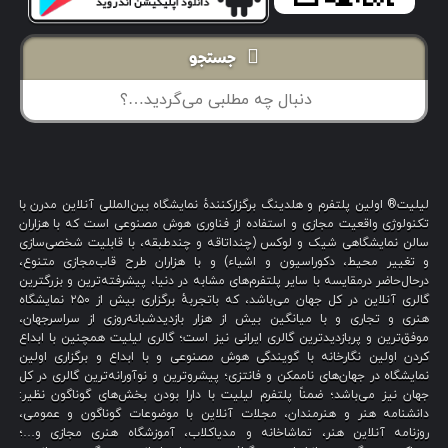
جستجو
لیلیت® اولین پلتفرم و هلدینگ برگزارکنندهٔ نمایشگاه بین‌المللی آنلاین مدرن با
تکنولوژی واقعیت مجازی و استفاده از فناوری هوش مصنوعی است که با هزاران
سالن نمایشگاهی شیک و لوکس (چنداتاقه و چندطبقه، با قابلیت شخصی‌سازی
و تغییر محیط، دکوراسیون و اشیاء) و با هزاران طرح قاب‌مجازی متنوع،
درحال‌حاضر درمقایسه با سایر پلتفرم‌های مشابه در دنیا، پیشرفته‌ترین و بزرگترین
گالری آنلاین در کل جهان می‌باشد، که باتجربهٔ برگزاری بیش از ۲۵۰ نمایشگاه
هنری و تجاری و با میانگین بیش از هزار بازدیدشبانه‌روزی از سراسرجهان،
موفق‌ترین و پربازدیدترین گالری ایرانی نیز است؛ گالری لیلیت همچنین با ابداع
کردن اولین نگارخانه با گویندگی هوش مصنوعی و با ابداع و برگزاری اولین
نمایشگاه در جهان‌های ناممکن و فانتزی؛ پیشروترین و نوآورانه‌ترین گالری در کل
جهان نیز می‌باشد؛ ضمناً پلتفرم لیلیت با دارا بودن بخش‌های گوناگون نظیر:
دانشنامه هنر و هنرمندان، مجلات آنلاین با موضوعات گوناگون و عمومی،
روزنامه آنلاین هنر، تماشاخانه و مدیاکلاب، آموزشگاه هنری مجازی و…؛