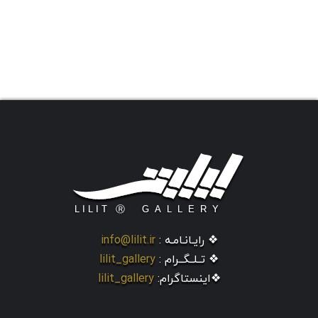
❖ رایـانـامـه :
info@lilit.ir
❖ تــلــگــرام :
lilit_gallery
❖اینستاگرام:
lilit_gallery