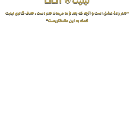
لیلیت ® LILIT
“هنر زادهٔ عشق است و آنچه که بعد از ما می‌ماند هنر است، هدف گالری لیلیت
کمک به این ماندگاریست”