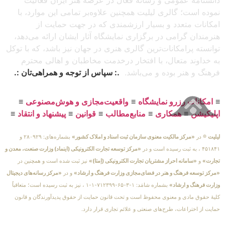
نموده است؛ گالری لیلیت همچنین علاوه‌بر تمامی این موارد، با
امکانات متعدد و بسیار ارزشمندی که در جهت حمایت از
هنرمندان گرامی در برگزاری نمایشگاه آثار ایشان ارائه می‌دهد،
توانسته پرامکانات‌ترین گالری هنری در جهان نیز باشد، که با توکل
به خداوند متعال، با افتخار درخدمت مخاطبان و اهالی محترم
فرهنگ و هنر بوده و می‌باشد.
.: سپاس از توجه و همراهی‌تان :.
≡
امکانات رزرو نمایشگاه
≡
واقعیت‌مجازی و هوش‌مصنوعی
≡
اپلیکیشن
≡
همکاری
≡
منابع‌مطالب
≡
قوانین
≡
پیشنهاد و انتقاد
≡
لیلیت
® در
«مرکز مالکیت معنوی سازمان ثبت اسناد و املاک کشور»
بشماره‌های: ۲۸۰۹۲۹ و
۴۵۱۸۴۱ ، به ثبت رسیده است و در
«مرکز توسعه تجارت الکترونیکی (اینماد) وزارت صنعت، معدن و
تجارت»
و
«سامانه احراز مشتریان تجارت الکترونیکی (اِمتا)»
نیز ثبت شده است و همچنین در
«مرکز توسعه فرهنگ و هنر در فضای‌مجازی وزارت فرهنگ و ارشاد»
و در
«مرکز رسانه‌های دیجیتال
وزارت فرهنگ و ارشاد»
بشماره شامَد: ۱-۳-۶۵-۷۱۲۳۹۹-۱-۱ ، نیز به ثبت رسیده است؛ متعاقباً
کلیهٔ حقوق مادی و معنوی محفوظ است و تحت قانون حمایت از حقوق پدیدآورندگان و قانون
حمایت از اختراعات، طرح‌های صنعتی و علائم تجاری قرار دارد.