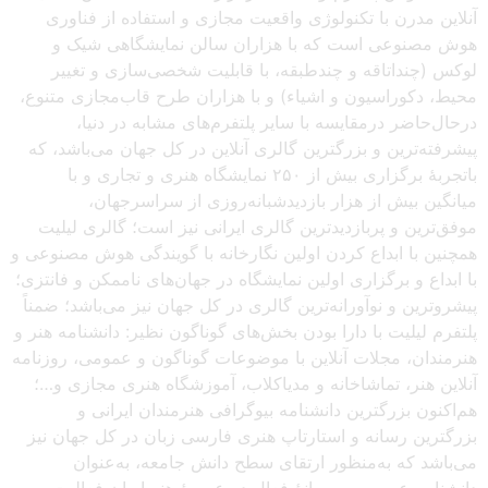
آنلاین مدرن با تکنولوژی واقعیت مجازی و استفاده از فناوری
هوش مصنوعی است که با هزاران سالن نمایشگاهی شیک و
لوکس (چنداتاقه و چندطبقه، با قابلیت شخصی‌سازی و تغییر
محیط، دکوراسیون و اشیاء) و با هزاران طرح قاب‌مجازی متنوع،
درحال‌حاضر درمقایسه با سایر پلتفرم‌های مشابه در دنیا،
پیشرفته‌ترین و بزرگترین گالری آنلاین در کل جهان می‌باشد، که
باتجربهٔ برگزاری بیش از ۲۵۰ نمایشگاه هنری و تجاری و با
میانگین بیش از هزار بازدیدشبانه‌روزی از سراسرجهان،
موفق‌ترین و پربازدیدترین گالری ایرانی نیز است؛ گالری لیلیت
همچنین با ابداع کردن اولین نگارخانه با گویندگی هوش مصنوعی و
با ابداع و برگزاری اولین نمایشگاه در جهان‌های ناممکن و فانتزی؛
پیشروترین و نوآورانه‌ترین گالری در کل جهان نیز می‌باشد؛ ضمناً
پلتفرم لیلیت با دارا بودن بخش‌های گوناگون نظیر: دانشنامه هنر و
هنرمندان، مجلات آنلاین با موضوعات گوناگون و عمومی، روزنامه
آنلاین هنر، تماشاخانه و مدیاکلاب، آموزشگاه هنری مجازی و…؛
هم‌اکنون بزرگترین دانشنامه بیوگرافی هنرمندان ایرانی و
بزرگترین رسانه و استارتاپ هنری فارسی زبان در کل جهان نیز
می‌باشد که به‌منظور ارتقای سطح دانش جامعه، به‌عنوان
دانشنامه عمومی و رسانهٔ فعال در عرصهٔ هنر ایران فعالیت