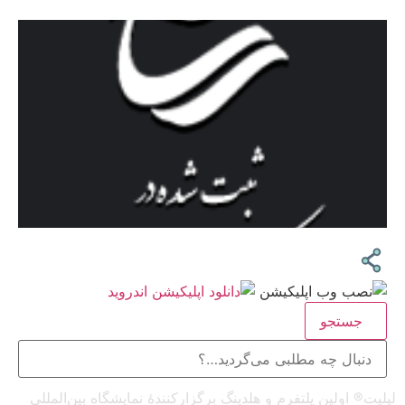
جستجو
لیلیت® اولین پلتفرم و هلدینگ برگزارکنندهٔ نمایشگاه بین‌المللی