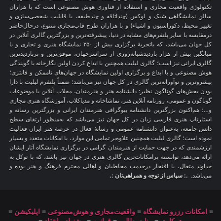
تکنولوژی واقعیت مجازی و استفاده از فناوری هوش مصنوعی است که با هزاران
سالن نمایشگاهی شیک و لوکس (چنداتاقه و چندطبقه، با قابلیت شخصی‌سازی و
تغییر محیط، دکوراسیون و اشیاء) و با هزاران طرح قاب‌مجازی متنوع، درحال‌حاضر
درمقایسه با سایر پلتفرم‌های مشابه در دنیا، پیشرفته‌ترین و بزرگترین گالری آنلاین در
کل جهان می‌باشد، که باتجربهٔ برگزاری بیش از ۲۵۰ نمایشگاه هنری و تجاری و با
میانگین بیش از هزار بازدیدشبانه‌روزی از سراسرجهان، موفق‌ترین و پربازدیدترین
گالری ایرانی نیز است؛ گالری لیلیت همچنین با ابداع کردن اولین نگارخانه با گویندگی
هوش مصنوعی و با ابداع و برگزاری اولین نمایشگاه در جهان‌های ناممکن و فانتزی؛
پیشروترین و نوآورانه‌ترین گالری در کل جهان نیز می‌باشد؛ ضمناً پلتفرم لیلیت با دارا
بودن بخش‌های گوناگون نظیر: دانشنامه هنر و هنرمندان، مجلات آنلاین با موضوعات
گوناگون و عمومی، روزنامه آنلاین هنر، تماشاخانه و مدیاکلاب، آموزشگاه هنری مجازی
و…؛ هم‌اکنون بزرگترین دانشنامه بیوگرافی هنرمندان ایرانی و بزرگترین رسانه و
استارتاپ هنری فارسی زبان در کل جهان نیز می‌باشد که به‌منظور ارتقای سطح
دانش جامعه، به‌عنوان دانشنامه عمومی و رسانهٔ فعال در عرصهٔ هنر ایران فعالیت
نموده است؛ گالری لیلیت همچنین علاوه‌بر تمامی این موارد، با امکانات متعدد و بسیار
ارزشمندی که در جهت حمایت از هنرمندان گرامی در برگزاری نمایشگاه آثار ایشان
ارائه می‌دهد، توانسته پرامکانات‌ترین گالری هنری در جهان نیز باشد، که با توکل به
خداوند متعال، با افتخار درخدمت مخاطبان و اهالی محترم فرهنگ و هنر بوده و
می‌باشد.
.: سپاس از توجه و همراهی‌تان :.
≡
امکانات رزرو نمایشگاه
≡
واقعیت‌مجازی و هوش‌مصنوعی
≡
اپلیکیشن
≡
همکاری
≡
منابع‌مطالب
≡
قوانین
≡
پیشنهاد و انتقاد
≡