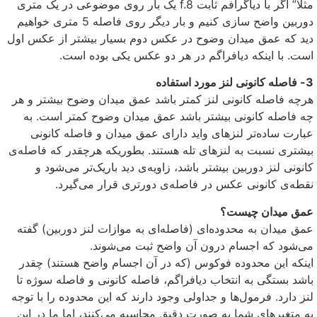
مثلا” اگر با دیاگرافم ثابت f.8 یک بار روی موضوعی در یک متری
دوربین واضح سازی کنیم و بار دیگر روی فاصله 5 متری خواهیم
دید که عمق میدان وضوح در عکس دوم بسیار بیشتر از عکس اول
است. با اینکه دیافراگم در هر دو عکس یکی بوده است.
3- فاصله کانونی لنز مورد استفاده
هرچه فاصله کانونی لنز کمتر باشد عمق میدان وضوح بیشتر و هر
چه فاصله کانونی بیشتر باشد عمق میدان وضوح کمتر است. به
عبارت ساده‌تر لنزهای واید دارای عمق میدان و فاصله کانونی
بیشتری نسبت به لنزهای تله هستند. بطوریکه هرچقدر که فاصله‌ی
کانونی لنز دوربین بیشتر باشد، زاویه‌ی دید باریک‌تر می‌شود و
نقطه‌ی کانونی عکس در فاصله‌ی دورتری قرار می‌گیرد.
عمق میدان چیست؟
عمق میدان به محدوده‌ای (فاصله‌ای به موازات لنز دوربین) گفته
می‌شود که اجسام درون آن واضح ثبت می‌شوند.
اینکه این محدوده فوکوس (که در آن اجسام واضح هستند) چقدر
باشد بستگی به انتخاب دیافراگم، فاصله کانونی و فاصله سوژه تا
لنز دارد. فرمول‌ها و جداولی وجود دارند که این محدوده را با توجه
به متغیر‌های شما به صورت دقیق محاسبه می‌کنند، اما ما در این