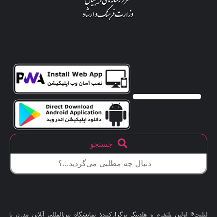
جستجو
لیلیت® اولین پلتفرم و هلدینگ برگزارکنندهٔ نمایشگاه بین‌المللی آنلاین مدرن با