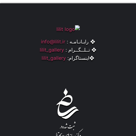
❖ رایـانـامـه :
info@lilit.ir
❖ تــلــگــرام :
lilit_gallery
❖اینستاگرام:
lilit_gallery