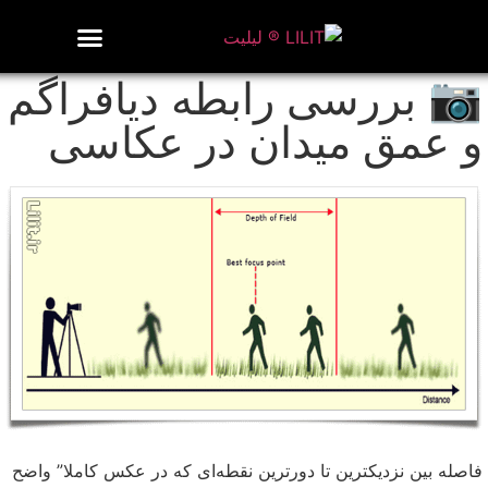
روزنامه هنر
درباره/تماس
مراکز و مشاغل
گالری و نمایشگاه
بیوگرافی هنرمندان
📷 بررسی رابطه دیافراگم
و عمق میدان در عکاسی
فاصله بین نزدیکترین تا دورترین نقطه‌ای که در عکس کاملا” واضح