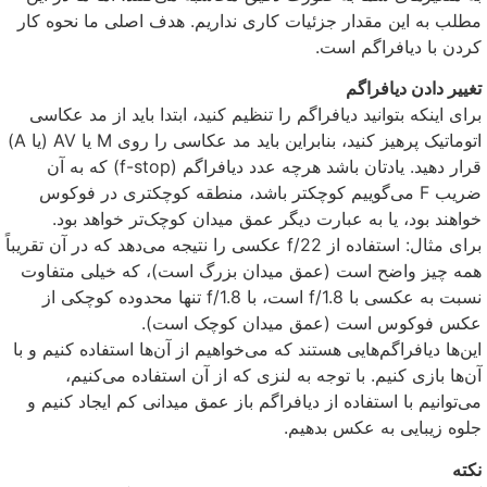
مطلب به این مقدار جزئیات کاری نداریم. هدف اصلی ما نحوه کار
کردن با دیافراگم است.
تغییر دادن دیافراگم
برای اینکه بتوانید دیافراگم را تنظیم کنید، ابتدا باید از مد عکاسی
اتوماتیک پرهیز کنید، بنابراین باید مد عکاسی را روی M یا AV (یا A)
قرار دهید. یادتان باشد هرچه عدد دیافراگم (f-stop) که به آن
ضریب F می‌گوییم کوچکتر باشد، منطقه کوچکتری در فوکوس
خواهند بود، یا به عبارت دیگر عمق میدان کوچک‌تر خواهد بود.
برای مثال: استفاده از f/22 عکسی را نتیجه می‌دهد که در آن تقریباً
همه چیز واضح است (عمق میدان بزرگ است)، که خیلی متفاوت
نسبت به عکسی با f/1.8 است، با f/1.8 تنها محدوده کوچکی از
عکس فوکوس است (عمق میدان کوچک است).
این‌ها دیافراگم‌هایی هستند که می‌خواهیم از آن‌ها استفاده کنیم و با
آن‌ها بازی کنیم. با توجه به لنزی که از آن استفاده می‌کنیم،
می‌توانیم با استفاده از دیافراگم باز عمق میدانی کم ایجاد کنیم و
جلوه زیبایی به عکس بدهیم.
نکته