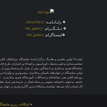
❖ رایـانـامـه :
info@lilit.ir
❖ تــلــگــرام :
lilit_gallery
❖اینستاگرام:
lilit_gallery
لیلیت® اولین پلتفرم و هلدینگ برگزارکنندهٔ نمایشگاه بین‌المللی 
نمایشگاه هنری و تجاری و با میانگین بیش از هزار بازدیدشبانه‌روزی از
اولین نمایشگاه در جهان‌های ناممکن و فانتزی؛ پیشروترین و نوآورانه‌تر
روزنامه آنلاین هنر، تماشاخانه و مدیاکلاب، آموزشگاه هنری مجازی و…؛
جامعه، به‌عنوان دانشنامه عمومی و رسانهٔ فعال در عرصهٔ هنر ایران ف
آثار ایشان ارائه می‌دهد، توانسته پرامکانات‌ترین گالری هنری در جهان ن
≡
امکانات رزرو نمایشگا