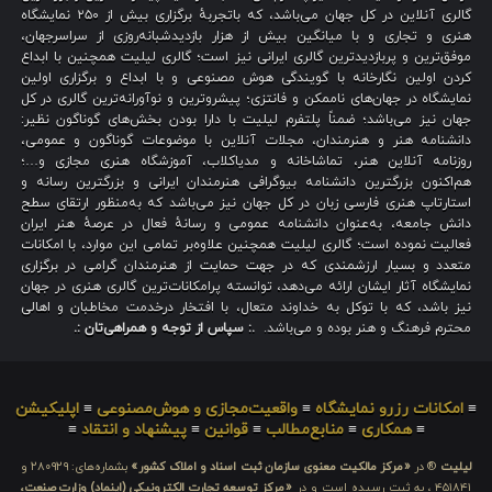
گالری آنلاین در کل جهان می‌باشد، که باتجربهٔ برگزاری بیش از ۲۵۰ نمایشگاه
هنری و تجاری و با میانگین بیش از هزار بازدیدشبانه‌روزی از سراسرجهان،
موفق‌ترین و پربازدیدترین گالری ایرانی نیز است؛ گالری لیلیت همچنین با ابداع
کردن اولین نگارخانه با گویندگی هوش مصنوعی و با ابداع و برگزاری اولین
نمایشگاه در جهان‌های ناممکن و فانتزی؛ پیشروترین و نوآورانه‌ترین گالری در کل
جهان نیز می‌باشد؛ ضمناً پلتفرم لیلیت با دارا بودن بخش‌های گوناگون نظیر:
دانشنامه هنر و هنرمندان، مجلات آنلاین با موضوعات گوناگون و عمومی،
روزنامه آنلاین هنر، تماشاخانه و مدیاکلاب، آموزشگاه هنری مجازی و…؛
هم‌اکنون بزرگترین دانشنامه بیوگرافی هنرمندان ایرانی و بزرگترین رسانه و
استارتاپ هنری فارسی زبان در کل جهان نیز می‌باشد که به‌منظور ارتقای سطح
دانش جامعه، به‌عنوان دانشنامه عمومی و رسانهٔ فعال در عرصهٔ هنر ایران
فعالیت نموده است؛ گالری لیلیت همچنین علاوه‌بر تمامی این موارد، با امکانات
متعدد و بسیار ارزشمندی که در جهت حمایت از هنرمندان گرامی در برگزاری
نمایشگاه آثار ایشان ارائه می‌دهد، توانسته پرامکانات‌ترین گالری هنری در جهان
نیز باشد، که با توکل به خداوند متعال، با افتخار درخدمت مخاطبان و اهالی
محترم فرهنگ و هنر بوده و می‌باشد.
.: سپاس از توجه و همراهی‌تان :.
≡
امکانات رزرو نمایشگاه
≡
واقعیت‌مجازی و هوش‌مصنوعی
≡
اپلیکیشن
≡
همکاری
≡
منابع‌مطالب
≡
قوانین
≡
پیشنهاد و انتقاد
≡
لیلیت
® در
«مرکز مالکیت معنوی سازمان ثبت اسناد و املاک کشور»
بشماره‌های: ۲۸۰۹۲۹ و
۴۵۱۸۴۱ ، به ثبت رسیده است و در
«مرکز توسعه تجارت الکترونیکی (اینماد) وزارت صنعت،