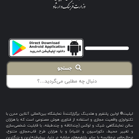
جستجو
لیلیت® اولین پلتفرم و هلدینگ برگزارکنندهٔ نمایشگاه بین‌المللی آنلاین مدرن با
تکنولوژی واقعیت مجازی و استفاده از فناوری هوش مصنوعی است که با هزاران
سالن نمایشگاهی شیک و لوکس (چنداتاقه و چندطبقه، با قابلیت شخصی‌سازی
و تغییر محیط، دکوراسیون و اشیاء) و با هزاران طرح قاب‌مجازی متنوع،
درحال‌حاضر درمقایسه با سایر پلتفرم‌های مشابه در دنیا، پیشرفته‌ترین و بزرگترین