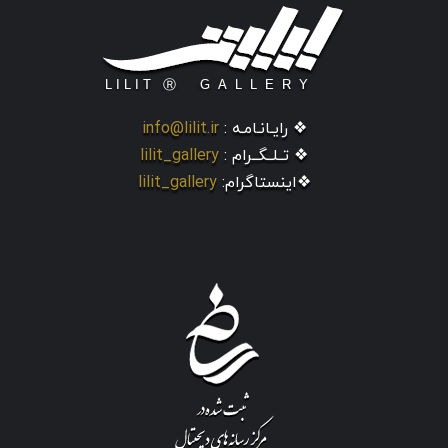
❖ رایـانـامـه :
info@lilit.ir
❖ تــلــگــرام :
lilit_gallery
❖اینستاگرام:
lilit_gallery