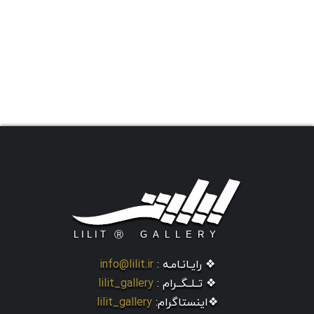
❖ رایـانـامـه :
info@lilit.ir
❖ تــلــگــرام :
lilit_gallery
❖اینستاگرام:
lilit_gallery