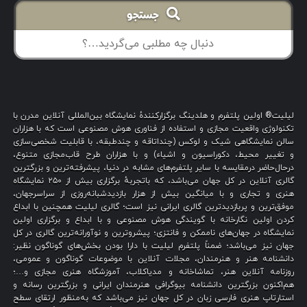
جستجو
لیلیت® اولین پلتفرم و هلدینگ برگزارکنندهٔ نمایشگاه بین‌المللی آنلاین مدرن با
تکنولوژی واقعیت مجازی و استفاده از فناوری هوش مصنوعی است که با هزاران
سالن نمایشگاهی شیک و لوکس (چنداتاقه و چندطبقه، با قابلیت شخصی‌سازی
و تغییر محیط، دکوراسیون و اشیاء) و با هزاران طرح قاب‌مجازی متنوع،
درحال‌حاضر درمقایسه با سایر پلتفرم‌های مشابه در دنیا، پیشرفته‌ترین و بزرگترین
گالری آنلاین در کل جهان می‌باشد، که باتجربهٔ برگزاری بیش از ۲۵۰ نمایشگاه
هنری و تجاری و با میانگین بیش از هزار بازدیدشبانه‌روزی از سراسرجهان،
موفق‌ترین و پربازدیدترین گالری ایرانی نیز است؛ گالری لیلیت همچنین با ابداع
کردن اولین نگارخانه با گویندگی هوش مصنوعی و با ابداع و برگزاری اولین
نمایشگاه در جهان‌های ناممکن و فانتزی؛ پیشروترین و نوآورانه‌ترین گالری در کل
جهان نیز می‌باشد؛ ضمناً پلتفرم لیلیت با دارا بودن بخش‌های گوناگون نظیر:
دانشنامه هنر و هنرمندان، مجلات آنلاین با موضوعات گوناگون و عمومی،
روزنامه آنلاین هنر، تماشاخانه و مدیاکلاب، آموزشگاه هنری مجازی و…؛
هم‌اکنون بزرگترین دانشنامه بیوگرافی هنرمندان ایرانی و بزرگترین رسانه و
استارتاپ هنری فارسی زبان در کل جهان نیز می‌باشد که به‌منظور ارتقای سطح