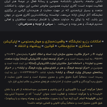
دانش جامعه، به‌عنوان دانشنامه عمومی و رسانهٔ فعال در عرصهٔ هنر ایران
فعالیت نموده است؛ گالری لیلیت همچنین علاوه‌بر تمامی این موارد، با امکانات
متعدد و بسیار ارزشمندی که در جهت حمایت از هنرمندان گرامی در برگزاری
نمایشگاه آثار ایشان ارائه می‌دهد، توانسته پرامکانات‌ترین گالری هنری در جهان
نیز باشد، که با توکل به خداوند متعال، با افتخار درخدمت مخاطبان و اهالی
محترم فرهنگ و هنر بوده و می‌باشد.
.: سپاس از توجه و همراهی‌تان :.
≡
امکانات رزرو نمایشگاه
≡
واقعیت‌مجازی و هوش‌مصنوعی
≡
اپلیکیشن
≡
همکاری
≡
منابع‌مطالب
≡
قوانین
≡
پیشنهاد و انتقاد
≡
لیلیت
® در
«مرکز مالکیت معنوی سازمان ثبت اسناد و املاک کشور»
بشماره‌های: ۲۸۰۹۲۹ و
۴۵۱۸۴۱ ، به ثبت رسیده است و در
«مرکز توسعه تجارت الکترونیکی (اینماد) وزارت صنعت،
معدن و تجارت»
و
«سامانه احراز مشتریان تجارت الکترونیکی (اِمتا)»
نیز ثبت شده است و
همچنین در
«مرکز توسعه فرهنگ و هنر در فضای‌مجازی وزارت فرهنگ و ارشاد»
و در
«مرکز
رسانه‌های دیجیتال وزارت فرهنگ و ارشاد»
بشماره شامَد: ۱-۳-۶۵-۷۱۲۳۹۹-۱-۱ ، نیز به ثبت
رسیده است؛ متعاقباً کلیهٔ حقوق مادی و معنوی محفوظ است و تحت قانون حمایت از
حقوق پدیدآورندگان و قانون حمایت از اختراعات، طرح‌های صنعتی و علائم تجاری قرار دارد.
اخطار! هرگونه کپی و یا الگوبرداری از این پلتفرم و همچنین سوءاستفاده از نام و یا نشان
«لیلیت» و یا هرگونه استفاده و فعالیت تحت عنوان “لیلیت” که در محدودهٔ ثبتی برند
تجاری
«لیلیت»
انجام گیرد (چه عیناً و یا بصورت مشابه‌سازی و بهمراه پسوند و یا پیشوند) ؛
طبق قانون ممنوع است و متعاقباً پیگرد قانونی و قضایی خواهد داشت!