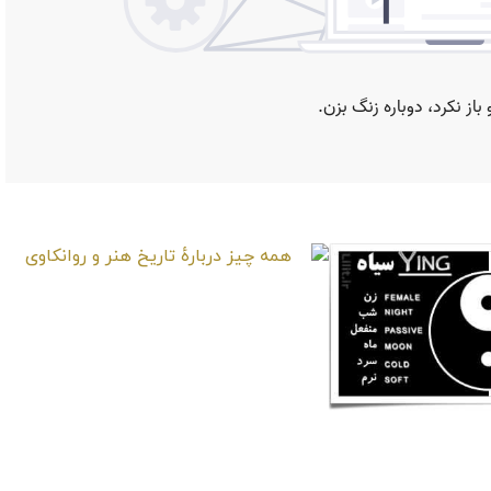
همه چیز دربارهٔ تاریخ هنر و
روانکاوی
یین و یانگ yin yang نماد چیست