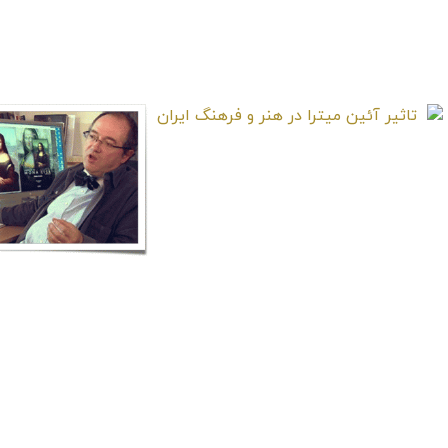
ققنوس چیست و منزل و مأوای
تاریخ هنر ج
این پرنده افسانه‌ای کجاست؟
میانر
تاثیر آئین میترا در هنر و فرهنگ
ایران
تاریخ ه