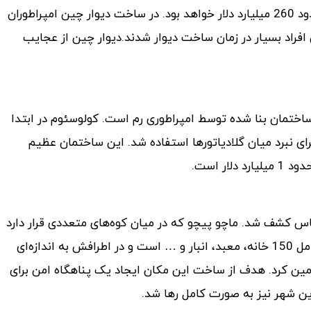
که اگر قرار باشد چنین بنایی امروزه ساخته شود هزینه آن در حدود 260 میلیارد دلار خواهد بود. در ساخت دیوار چین امپراطوران
 افراد بسیار در زمان ساخت دیوار شدند.دیوار چین از عجایب
 جالب‌ترین ساختمان بنا شده توسط امپراطوری رم است. کولوسئوم در ابتدا
 نبرد میان گلادیاتورها استفاده شد. این ساختمان عظیم
ال 1911 توسط یک باستان شناس کشف شد. ماچو پیچو که در میان کوه‌های متعددی قرار دارد
در ارتفاع 2430 متری از سطح دریا قرار گرفته است. این شهر شامل 150 خانه، معبد، انبار و … است و در اطرافش به اندازه‌ای
مین کرد. هدف از ساخت این مکان ایجاد یک پناهگاه امن برای
ین شهر نیز به صورت کامل رها شد.