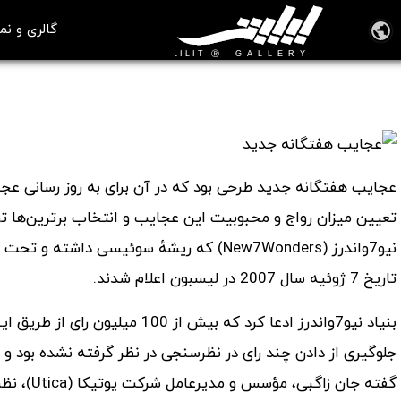
گالری و نم
عجایب هفتگانه جدید
📖 آموزش آشنایی با تاریخ هنر
عجایب هفتگانه جدید طرحی بود که در آن برای به روز رسانی ع
تعیین میزان رواج و محبوبیت این عجایب و انتخاب برترین‌ها تو
نیو7واندرز (New7Wonders) که ریشهٔ سوئیسی
تاریخ 7 ژوئیه سال 2007 در لیسبون اعلام شدند.
بنیاد نیو7واندرز ادعا کرد که بیش
جلوگیری از دادن چند رای در نظرسنجی در نظر گرفته نشده بود و ر