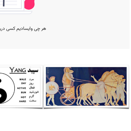
موارد دیگر
تاریخ هنر جهان – تمدن یونان