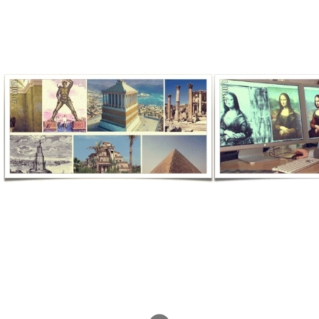
هان – تمدن
تاریخ هنر
ودان
نر جهان
تاریخ هنر جهان – عجایب هفت
گانه