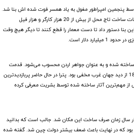
سط پنجمین امپراطور مغول به یاد همسر فوت شده اش بنا شد.
ساخت این بنا در سال 1642 آغاز شد و 22 سال زمان برد. در عملیات ساخت تاج محل از بیش از 20 هزار کارگر و هزار فیل
ن بنا دستور داد تا دست معمار را قطع کنند تا دیگر هیچ وقت
یارد دلار است.
ا ساخته شده و به عنوان جواهر اردن محسوب می‌شود. قدمت
پترا در حدود 2000 هزار سال تخمین زده شده است و تا سال 1812 از دید جهان غرب مخفی بود. پترا در حال حاضر پربازدید‌ترین
کی از مهم‌ترین آثار ساخته شده توسط بشریت معرفی کرده
 بهترین بناهای ساخته شده توسط بشریت، در حدود 2 هزار سال زمان صرف ساخت این مکان شد. جالب است که بدانید
ا بود که در نهایت باعث ضعف بیشتر دولت چین شد. گفته شده