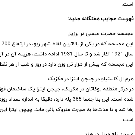
است.
فهرست عجایب هفتگانه جدید:
مجسمه حضرت عیسی در برزیل
این مجسمه که بیش از هزار تن وزن دارد در روز و شب از هر نقط
هرم ال کاستیلو در چیچن ایتزا در مکزیک
شده است. این بنا جمعا 365 پله دارد، دقیقا ب
رها شد و تا مدت‌ها به صورت متروک باقی ماند. چیچن ایتزا این رو
است.
مسجد تاج محل در هند