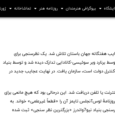
ایشگاه
بیوگرافی هنرمندان
روزنامه هنر
تماشاخانه
ژورنا
جایب هفتگانه جهان باستان تلاش شد. یک نظرسنجی برای
سط برنارد وبر سوئیسی-کانادایی تدارک دیده شد و توسط بنیاد
 داشته و تحت کنترل دولت است، سازمان یافت. در نهایت عجایب جدید در
 از 100 میلیون رای از طریق اینترنت یا تلفن دریافت شد. این درحالی بود که هیچ مانعی برای
وزنامهٔ لوس‌آنجلس تایمز آن را «قطعاً غیرعلمی» خواند. به
گفته جان زاگبی، مؤسس و مدیرعامل شرکت یوتیکا (Utica)، نظرسنجی بنیاد نیو7واندرز «بزرگترین نظر سنجی» ثبت شده