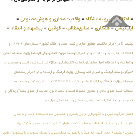
≡
امکانات رزرو نمایشگاه
≡
واقعیت‌مجازی و هوش‌مصنوعی
≡
اپلیکیشن
≡
همکاری
≡
منابع‌مطالب
≡
قوانین
≡
پیشنهاد و انتقاد
≡
لیلیت
® در
«مرکز مالکیت معنوی سازمان ثبت اسناد و املاک کشور»
بشماره‌های: ۲۸۰۹۲۹ و
۴۵۱۸۴۱ ، به ثبت رسیده است و در
«مرکز توسعه تجارت الکترونیکی (اینماد) وزارت صنعت، معدن
و تجارت»
و
«سامانه احراز مشتریان تجارت الکترونیکی (اِمتا)»
نیز ثبت شده است و همچنین در
«مرکز توسعه فرهنگ و هنر در فضای‌مجازی وزارت فرهنگ و ارشاد»
و در
«مرکز رسانه‌های
دیجیتال وزارت فرهنگ و ارشاد»
بشماره شامَد: ۱-۳-۶۵-۷۱۲۳۹۹-۱-۱ ، نیز به ثبت رسیده است؛
متعاقباً کلیهٔ حقوق مادی و معنوی محفوظ است و تحت قانون حمایت از حقوق پدیدآورندگان و
قانون حمایت از اختراعات، طرح‌های صنعتی و علائم تجاری قرار دارد.
اخطار! هرگونه کپی و یا الگوبرداری از این پلتفرم و همچنین سوءاستفاده از نام و یا نشان
«لیلیت» و یا هرگونه استفاده و فعالیت تحت عنوان “لیلیت” که در محدودهٔ ثبتی برند
تجاری
«لیلیت»
انجام گیرد (چه عیناً و یا بصورت مشابه‌سازی و بهمراه پسوند و یا پیشوند) ؛ طبق