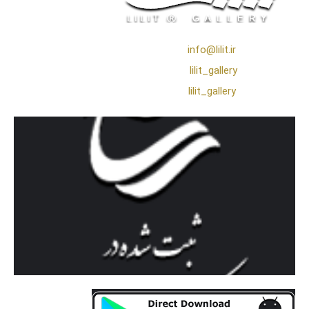
❖ رایـانـامـه :
info@lilit.ir
❖ تــلــگــرام :
lilit_gallery
❖اینستاگرام:
lilit_gallery