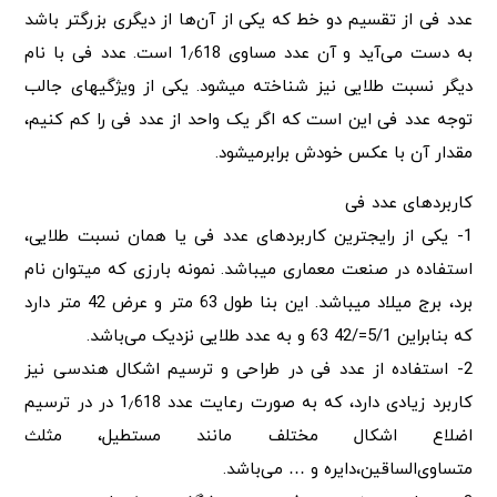
عدد فی از تقسیم دو خط که یکی از آن‌ها از دیگری بزرگتر باشد
به دست می‌آید و آن عدد مساوی 1٫618 است. عدد فی با نام
دیگر نسبت طلایی نیز شناخته می‎شود. یکی از ویژگی‎ها‎ی جالب
توجه عدد فی این است که اگر یک واحد از عدد فی را کم کنیم،
مقدار آن با عکس خودش برابرمی‎شود.
کاربردهای عدد فی
1- یکی از رایج‎ترین کاربردهای عدد فی یا همان نسبت طلایی،
استفاده در صنعت معماری می‎باشد. نمونه بارزی که می‎توان نام
برد، برج میلاد می‎باشد. این بنا طول 63 متر و عرض 42 متر دارد
که بنابراین 5/1=/42 63 و به عدد طلایی نزدیک می‌باشد.
2- استفاده از عدد فی در طراحی و ترسیم اشکال هندسی نیز
کاربرد زیادی دارد، که به صورت رعایت عدد 1٫618 در در ترسیم
اضلاع اشکال مختلف مانند مستطیل، مثلث
متساوی‌الساقین،دایره و … می‌باشد.