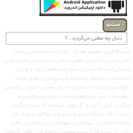
جستجو
لیلیت® اولین پلتفرم و هلدینگ برگزارکنندهٔ نمایشگاه بین‌المللی
آنلاین مدرن با تکنولوژی واقعیت مجازی و استفاده از فناوری هوش
مصنوعی است که با هزاران سالن نمایشگاهی شیک و لوکس
(چنداتاقه و چندطبقه، با قابلیت شخصی‌سازی و تغییر محیط،
دکوراسیون و اشیاء) و با هزاران طرح قاب‌مجازی متنوع، درحال‌حاضر
درمقایسه با سایر پلتفرم‌های مشابه در دنیا، پیشرفته‌ترین و
بزرگترین گالری آنلاین در کل جهان می‌باشد، که باتجربهٔ برگزاری
بیش از ۲۵۰ نمایشگاه هنری و تجاری و با میانگین بیش از هزار
بازدیدشبانه‌روزی از سراسرجهان، موفق‌ترین و پربازدیدترین گالری
ایرانی نیز است؛ گالری لیلیت همچنین با ابداع کردن اولین نگارخانه