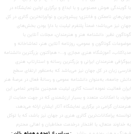
با گویندگی هوش مصنوعی و با ابداع و برگزاری اولین نمایشگاه در
جهان‌های ناممکن و فانتزی؛ پیشروترین و نوآورانه‌ترین گالری در کل
جهان نیز می‌باشد؛ ضمناً پلتفرم لیلیت با دارا بودن بخش‌های
گوناگون نظیر: دانشنامه هنر و هنرمندان، مجلات آنلاین با
موضوعات گوناگون و عمومی، روزنامه آنلاین هنر، تماشاخانه و
مدیاکلاب، آموزشگاه هنری مجازی و…؛ هم‌اکنون بزرگترین دانشنامه
بیوگرافی هنرمندان ایرانی و بزرگترین رسانه و استارتاپ هنری
فارسی زبان در کل جهان نیز می‌باشد که به‌منظور ارتقای سطح
دانش جامعه، به‌عنوان دانشنامه عمومی و رسانهٔ فعال در عرصهٔ هنر
ایران فعالیت نموده است؛ گالری لیلیت همچنین علاوه‌بر تمامی این
موارد، با امکانات متعدد و بسیار ارزشمندی که در جهت حمایت از
هنرمندان گرامی در برگزاری نمایشگاه آثار ایشان ارائه می‌دهد،
توانسته پرامکانات‌ترین گالری هنری در جهان نیز باشد، که با توکل
به خداوند متعال، با افتخار درخدمت مخاطبان و اهالی محترم
فرهنگ و هنر بوده و می‌باشد.
.: سپاس از توجه و همراهی‌تان :.