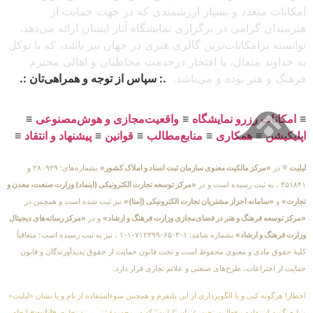
امکانات متعدد و بسیار ارزشمندی که در جهت حمایت از
هنرمندان گرامی در برگزاری نمایشگاه آثار ایشان ارائه می‌دهد،
توانسته پرامکانات‌ترین گالری هنری در جهان نیز باشد، که با توکل
به خداوند متعال، با افتخار درخدمت مخاطبان و اهالی محترم
فرهنگ و هنر بوده و می‌باشد.
.: سپاس از توجه و همراهی‌تان :.
≡
امکانات رزرو نمایشگاه
≡
واقعیت‌مجازی و هوش‌مصنوعی
≡
اپلیکیشن
≡
همکاری
≡
منابع‌مطالب
≡
قوانین
≡
پیشنهاد و انتقاد
≡
لیلیت
® در
«مرکز مالکیت معنوی سازمان ثبت اسناد و املاک کشور»
بشماره‌های: ۲۸۰۹۲۹ و
۴۵۱۸۴۱ ، به ثبت رسیده است و در
«مرکز توسعه تجارت الکترونیکی (اینماد) وزارت صنعت، معدن و
تجارت»
و
«سامانه احراز مشتریان تجارت الکترونیکی (اِمتا)»
نیز ثبت شده است و همچنین در
«مرکز توسعه فرهنگ و هنر در فضای‌مجازی وزارت فرهنگ و ارشاد»
و در
«مرکز رسانه‌های دیجیتال
وزارت فرهنگ و ارشاد»
بشماره شامَد: ۱-۳-۶۵-۷۱۲۳۹۹-۱-۱ ، نیز به ثبت رسیده است؛ متعاقباً
کلیهٔ حقوق مادی و معنوی محفوظ است و تحت قانون حمایت از حقوق پدیدآورندگان و قانون
حمایت از اختراعات، طرح‌های صنعتی و علائم تجاری قرار دارد.
اخطار! هرگونه کپی و یا الگوبرداری از این پلتفرم و همچنین سوءاستفاده از نام و یا نشان «لیلیت»
و یا هرگونه استفاده و فعالیت تحت عنوان “لیلیت” که در محدودهٔ ثبتی برند تجاری
«لیلیت»
انجام