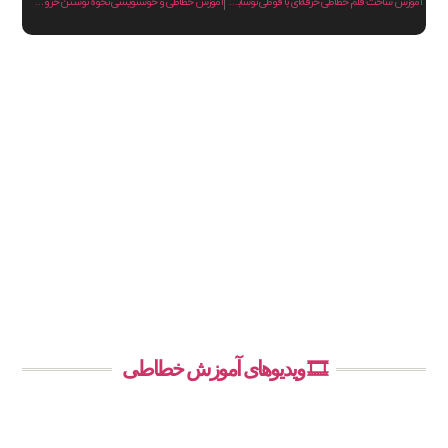
آموزش ساخت قلم خطاطی حرفه‌ای با قوطی نوشابه و لوازم ساده
آموزش خطاطی و خوشنویسی نحوه نوشتن حروف هجییه بخط نسخ
🎞️ ویدیوهای آموزش خطاطی