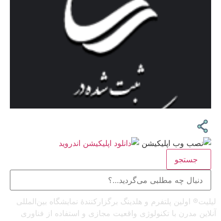
جستجو
لیلیت® اولین پلتفرم و هلدینگ برگزارکنندهٔ نمایشگاه بین‌المللی
آنلاین مدرن با تکنولوژی واقعیت مجازی و استفاده از فناوری