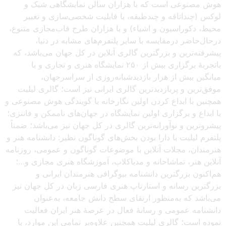
هوش مصنوعی است که با هزاران سالن نمایشگاهی شیک و
لوکس (چنداتاقه و چندطبقه، با قابلیت شخصی‌سازی و تغییر
محیط، دکوراسیون و اشیاء) و با هزاران طرح قاب‌مجازی متنوع،
درحال‌حاضر درمقایسه با سایر پلتفرم‌های مشابه در دنیا،
پیشرفته‌ترین و بزرگترین گالری آنلاین در کل جهان می‌باشد، که
باتجربهٔ برگزاری بیش از ۲۵۰ نمایشگاه هنری و تجاری و با
میانگین بیش از هزار بازدیدشبانه‌روزی از سراسرجهان،
موفق‌ترین و پربازدیدترین گالری ایرانی نیز است؛ گالری لیلیت
همچنین با ابداع کردن اولین نگارخانه با گویندگی هوش مصنوعی و
با ابداع و برگزاری اولین نمایشگاه در جهان‌های ناممکن و فانتزی؛
پیشروترین و نوآورانه‌ترین گالری در کل جهان نیز می‌باشد؛ ضمناً
پلتفرم لیلیت با دارا بودن بخش‌های گوناگون نظیر: دانشنامه هنر و
هنرمندان، مجلات آنلاین با موضوعات گوناگون و عمومی، روزنامه
آنلاین هنر، تماشاخانه و مدیاکلاب، آموزشگاه هنری مجازی و…؛
هم‌اکنون بزرگترین دانشنامه بیوگرافی هنرمندان ایرانی و
بزرگترین رسانه و استارتاپ هنری فارسی زبان در کل جهان نیز
می‌باشد که به‌منظور ارتقای سطح دانش جامعه، به‌عنوان
دانشنامه عمومی و رسانهٔ فعال در عرصهٔ هنر ایران فعالیت
نموده است؛ گالری لیلیت همچنین علاوه‌بر تمامی این موارد، با