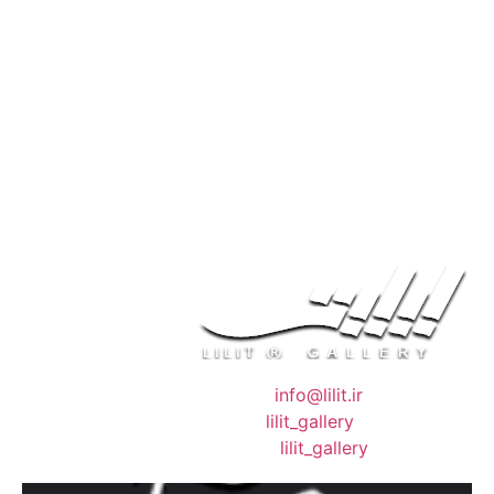
❖ رایـانـامـه :
info@lilit.ir
❖ تــلــگــرام :
lilit_gallery
❖اینستاگرام:
lilit_gallery