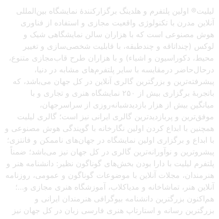
لیلیت® اولین پلتفرم و هلدینگ برگزارکنندهٔ نمایشگاه بین‌المللی
آنلاین مدرن با تکنولوژی واقعیت مجازی و استفاده از فناوری
هوش مصنوعی است که با هزاران سالن نمایشگاهی شیک و
لوکس (چنداتاقه و چندطبقه، با قابلیت شخصی‌سازی و تغییر
محیط، دکوراسیون و اشیاء) و با هزاران طرح قاب‌مجازی متنوع،
درحال‌حاضر درمقایسه با سایر پلتفرم‌های مشابه در دنیا،
پیشرفته‌ترین و بزرگترین گالری آنلاین در کل جهان می‌باشد، که
باتجربهٔ برگزاری بیش از ۲۵۰ نمایشگاه هنری و تجاری و با
میانگین بیش از هزار بازدیدشبانه‌روزی از سراسرجهان،
موفق‌ترین و پربازدیدترین گالری ایرانی نیز است؛ گالری لیلیت
همچنین با ابداع کردن اولین نگارخانه با گویندگی هوش مصنوعی و
با ابداع و برگزاری اولین نمایشگاه در جهان‌های ناممکن و فانتزی؛
پیشروترین و نوآورانه‌ترین گالری در کل جهان نیز می‌باشد؛ ضمناً
پلتفرم لیلیت با دارا بودن بخش‌های گوناگون نظیر: دانشنامه هنر و
هنرمندان، مجلات آنلاین با موضوعات گوناگون و عمومی، روزنامه
آنلاین هنر، تماشاخانه و مدیاکلاب، آموزشگاه هنری مجازی و…؛
هم‌اکنون بزرگترین دانشنامه بیوگرافی هنرمندان ایرانی و
بزرگترین رسانه و استارتاپ هنری فارسی زبان در کل جهان نیز