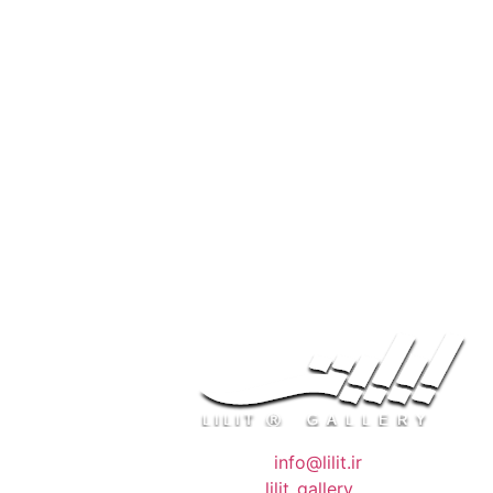
❖ رایـانـامـه :
info@lilit.ir
❖ تــلــگــرام :
lilit_gallery