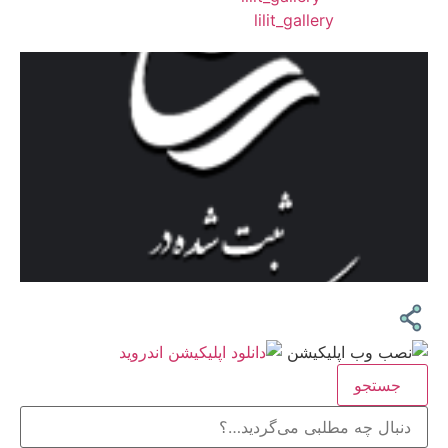
❖اینستاگرام:
lilit_gallery
جستجو