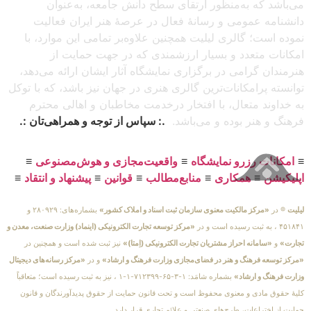
می‌باشد که به‌منظور ارتقای سطح دانش جامعه، به‌عنوان
دانشنامه عمومی و رسانهٔ فعال در عرصهٔ هنر ایران فعالیت
نموده است؛ گالری لیلیت همچنین علاوه‌بر تمامی این موارد، با
امکانات متعدد و بسیار ارزشمندی که در جهت حمایت از
هنرمندان گرامی در برگزاری نمایشگاه آثار ایشان ارائه می‌دهد،
توانسته پرامکانات‌ترین گالری هنری در جهان نیز باشد، که با توکل
به خداوند متعال، با افتخار درخدمت مخاطبان و اهالی محترم
فرهنگ و هنر بوده و می‌باشد.
.: سپاس از توجه و همراهی‌تان :.
≡
امکانات رزرو نمایشگاه
≡
واقعیت‌مجازی و هوش‌مصنوعی
≡
اپلیکیشن
≡
همکاری
≡
منابع‌مطالب
≡
قوانین
≡
پیشنهاد و انتقاد
≡
لیلیت
® در
«مرکز مالکیت معنوی سازمان ثبت اسناد و املاک کشور»
بشماره‌های: ۲۸۰۹۲۹ و
۴۵۱۸۴۱ ، به ثبت رسیده است و در
«مرکز توسعه تجارت الکترونیکی (اینماد) وزارت صنعت، معدن و
تجارت»
و
«سامانه احراز مشتریان تجارت الکترونیکی (اِمتا)»
نیز ثبت شده است و همچنین در
«مرکز توسعه فرهنگ و هنر در فضای‌مجازی وزارت فرهنگ و ارشاد»
و در
«مرکز رسانه‌های دیجیتال
وزارت فرهنگ و ارشاد»
بشماره شامَد: ۱-۳-۶۵-۷۱۲۳۹۹-۱-۱ ، نیز به ثبت رسیده است؛ متعاقباً
کلیهٔ حقوق مادی و معنوی محفوظ است و تحت قانون حمایت از حقوق پدیدآورندگان و قانون
حمایت از اختراعات، طرح‌های صنعتی و علائم تجاری قرار دارد.