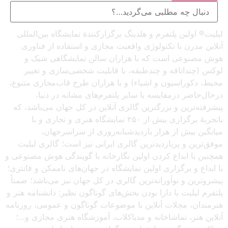
لیلیت® اولین پلتفرم و هلدینگ برگزارکنندهٔ نمایشگاه بین‌المللی
آنلاین مدرن با تکنولوژی واقعیت مجازی و استفاده از فناوری
هوش مصنوعی است که با هزاران سالن نمایشگاهی شیک و
لوکس (چنداتاقه و چندطبقه، با قابلیت شخصی‌سازی و تغییر
محیط، دکوراسیون و اشیاء) و با هزاران طرح قاب‌مجازی متنوع،
درحال‌حاضر درمقایسه با سایر پلتفرم‌های مشابه در دنیا،
پیشرفته‌ترین و بزرگترین گالری آنلاین در کل جهان می‌باشد، که
باتجربهٔ برگزاری بیش از ۲۵۰ نمایشگاه هنری و تجاری و با
میانگین بیش از هزار بازدیدشبانه‌روزی از سراسرجهان،
موفق‌ترین و پربازدیدترین گالری ایرانی نیز است؛ گالری لیلیت
همچنین با ابداع کردن اولین نگارخانه با گویندگی هوش مصنوعی و
با ابداع و برگزاری اولین نمایشگاه در جهان‌های ناممکن و فانتزی؛
پیشروترین و نوآورانه‌ترین گالری در کل جهان نیز می‌باشد؛ ضمناً
پلتفرم لیلیت با دارا بودن بخش‌های گوناگون نظیر: دانشنامه هنر و
هنرمندان، مجلات آنلاین با موضوعات گوناگون و عمومی، روزنامه
آنلاین هنر، تماشاخانه و مدیاکلاب، آموزشگاه هنری مجازی و…؛