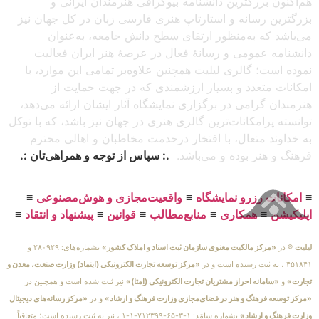
هم‌اکنون بزرگترین دانشنامه بیوگرافی هنرمندان ایرانی و
بزرگترین رسانه و استارتاپ هنری فارسی زبان در کل جهان نیز
می‌باشد که به‌منظور ارتقای سطح دانش جامعه، به‌عنوان
دانشنامه عمومی و رسانهٔ فعال در عرصهٔ هنر ایران فعالیت
نموده است؛ گالری لیلیت همچنین علاوه‌بر تمامی این موارد، با
امکانات متعدد و بسیار ارزشمندی که در جهت حمایت از
هنرمندان گرامی در برگزاری نمایشگاه آثار ایشان ارائه می‌دهد،
توانسته پرامکانات‌ترین گالری هنری در جهان نیز باشد، که با توکل
به خداوند متعال، با افتخار درخدمت مخاطبان و اهالی محترم
فرهنگ و هنر بوده و می‌باشد.
.: سپاس از توجه و همراهی‌تان :.
≡
امکانات رزرو نمایشگاه
≡
واقعیت‌مجازی و هوش‌مصنوعی
≡
اپلیکیشن
≡
همکاری
≡
منابع‌مطالب
≡
قوانین
≡
پیشنهاد و انتقاد
≡
لیلیت
® در
«مرکز مالکیت معنوی سازمان ثبت اسناد و املاک کشور»
بشماره‌های: ۲۸۰۹۲۹ و
۴۵۱۸۴۱ ، به ثبت رسیده است و در
«مرکز توسعه تجارت الکترونیکی (اینماد) وزارت صنعت، معدن و
تجارت»
و
«سامانه احراز مشتریان تجارت الکترونیکی (اِمتا)»
نیز ثبت شده است و همچنین در
«مرکز توسعه فرهنگ و هنر در فضای‌مجازی وزارت فرهنگ و ارشاد»
و در
«مرکز رسانه‌های دیجیتال
وزارت فرهنگ و ارشاد»
بشماره شامَد: ۱-۳-۶۵-۷۱۲۳۹۹-۱-۱ ، نیز به ثبت رسیده است؛ متعاقباً