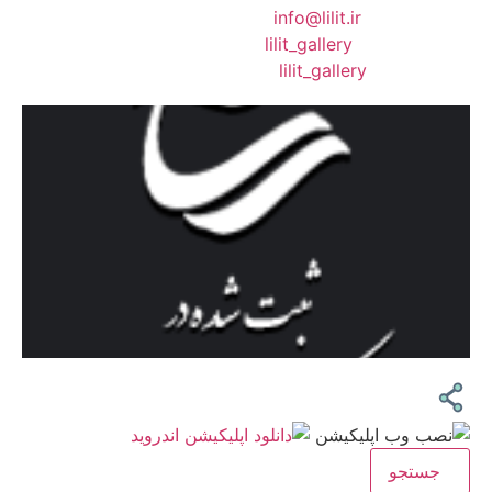
❖ رایـانـامـه :
info@lilit.ir
❖ تــلــگــرام :
lilit_gallery
❖اینستاگرام:
lilit_gallery
جستجو