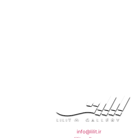
❖ رایـانـامـه :
info@lilit.ir