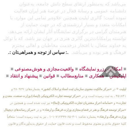
می‌باشد که به‌منظور ارتقای سطح دانش جامعه، به‌عنوان
دانشنامه عمومی و رسانهٔ فعال در عرصهٔ هنر ایران فعالیت
نموده است؛ گالری لیلیت همچنین علاوه‌بر تمامی این موارد، با
امکانات متعدد و بسیار ارزشمندی که در جهت حمایت از
هنرمندان گرامی در برگزاری نمایشگاه آثار ایشان ارائه می‌دهد،
توانسته پرامکانات‌ترین گالری هنری در جهان نیز باشد، که با توکل
به خداوند متعال، با افتخار درخدمت مخاطبان و اهالی محترم
فرهنگ و هنر بوده و می‌باشد.
.: سپاس از توجه و همراهی‌تان :.
≡
امکانات رزرو نمایشگاه
≡
واقعیت‌مجازی و هوش‌مصنوعی
≡
اپلیکیشن
≡
همکاری
≡
منابع‌مطالب
≡
قوانین
≡
پیشنهاد و انتقاد
≡
لیلیت
® در
«مرکز مالکیت معنوی سازمان ثبت اسناد و املاک کشور»
بشماره‌های: ۲۸۰۹۲۹ و
۴۵۱۸۴۱ ، به ثبت رسیده است و در
«مرکز توسعه تجارت الکترونیکی (اینماد) وزارت صنعت، معدن و
تجارت»
و
«سامانه احراز مشتریان تجارت الکترونیکی (اِمتا)»
نیز ثبت شده است و همچنین در
«مرکز توسعه فرهنگ و هنر در فضای‌مجازی وزارت فرهنگ و ارشاد»
و در
«مرکز رسانه‌های دیجیتال
وزارت فرهنگ و ارشاد»
بشماره شامَد: ۱-۳-۶۵-۷۱۲۳۹۹-۱-۱ ، نیز به ثبت رسیده است؛ متعاقباً
کلیهٔ حقوق مادی و معنوی محفوظ است و تحت قانون حمایت از حقوق پدیدآورندگان و قانون