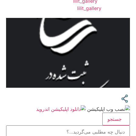
❖ تــلــگــرام :
lilit_gallery
❖اینستاگرام:
lilit_gallery
جستجو