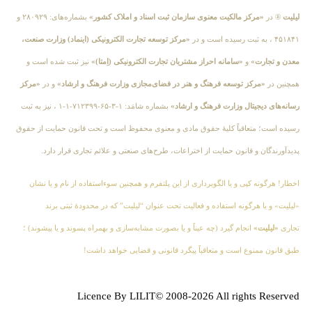
لیلیت
® در
«مرکز مالکیت معنوی سازمان ثبت اسناد و املاک کشور»
بشماره‌های: ۲۸۰۹۲۹ و
۴۵۱۸۴۱ ، به ثبت رسیده است و در
«مرکز توسعه تجارت الکترونیکی (اینماد) وزارت صنعت،
معدن و تجارت»
و
«سامانه احراز مشتریان تجارت الکترونیکی (اِمتا)»
نیز ثبت شده است و
همچنین در
«مرکز توسعه فرهنگ و هنر در فضای‌مجازی وزارت فرهنگ و ارشاد»
و در
«مرکز
رسانه‌های دیجیتال وزارت فرهنگ و ارشاد»
بشماره شامَد: ۱-۳-۶۵-۷۱۲۳۹۹-۱-۱ ، نیز به ثبت
رسیده است؛ متعاقباً کلیهٔ حقوق مادی و معنوی محفوظ است و تحت قانون حمایت از حقوق
پدیدآورندگان و قانون حمایت از اختراعات، طرح‌های صنعتی و علائم تجاری قرار دارد.
اخطار! هرگونه کپی و یا الگوبرداری از این پلتفرم و همچنین سوءاستفاده از نام و یا نشان
«لیلیت» و یا هرگونه استفاده و فعالیت تحت عنوان “لیلیت” که در محدودهٔ ثبتی برند
تجاری
«لیلیت»
انجام گیرد (چه عیناً و یا بصورت مشابه‌سازی و بهمراه پسوند و یا پیشوند) ؛
طبق قانون ممنوع است و متعاقباً پیگرد قانونی و قضایی خواهد داشت!
Licence By LILIT© 2008-2026 All rights Reserved