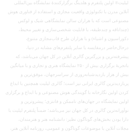
لیلیت® اولین پلتفرم و هلدینگ برگزارکنندهٔ نمایشگاه بین‌المللی
آنلاین مدرن با تکنولوژی واقعیت مجازی و استفاده از فناوری هوش
مصنوعی است که با هزاران سالن نمایشگاهی شیک و لوکس
(چنداتاقه و چندطبقه، با قابلیت شخصی‌سازی و تغییر محیط،
دکوراسیون و اشیاء) و با هزاران طرح قاب‌مجازی متنوع،
درحال‌حاضر درمقایسه با سایر پلتفرم‌های مشابه در دنیا،
پیشرفته‌ترین و بزرگترین گالری آنلاین در کل جهان می‌باشد، که
باتجربهٔ برگزاری بیش از ۲۵۰ نمایشگاه هنری و تجاری و با میانگین
بیش از هزار بازدیدشبانه‌روزی از سراسرجهان، موفق‌ترین و
پربازدیدترین گالری ایرانی نیز است؛ گالری لیلیت همچنین با ابداع
کردن اولین نگارخانه با گویندگی هوش مصنوعی و با ابداع و برگزاری
اولین نمایشگاه در جهان‌های ناممکن و فانتزی؛ پیشروترین و
نوآورانه‌ترین گالری در کل جهان نیز می‌باشد؛ ضمناً پلتفرم لیلیت با
دارا بودن بخش‌های گوناگون نظیر: دانشنامه هنر و هنرمندان،
مجلات آنلاین با موضوعات گوناگون و عمومی، روزنامه آنلاین هنر،