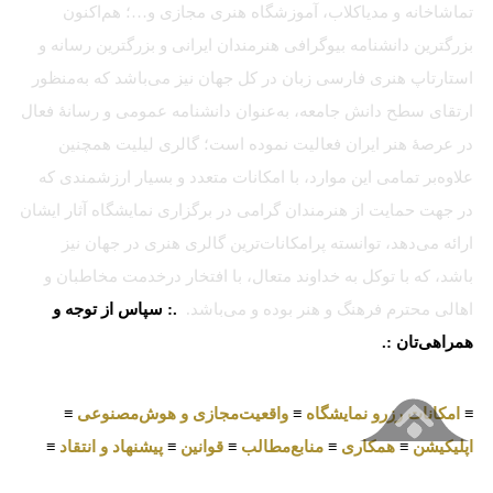
تماشاخانه و مدیاکلاب، آموزشگاه هنری مجازی و…؛ هم‌اکنون
بزرگترین دانشنامه بیوگرافی هنرمندان ایرانی و بزرگترین رسانه و
استارتاپ هنری فارسی زبان در کل جهان نیز می‌باشد که به‌منظور
ارتقای سطح دانش جامعه، به‌عنوان دانشنامه عمومی و رسانهٔ فعال
در عرصهٔ هنر ایران فعالیت نموده است؛ گالری لیلیت همچنین
علاوه‌بر تمامی این موارد، با امکانات متعدد و بسیار ارزشمندی که
در جهت حمایت از هنرمندان گرامی در برگزاری نمایشگاه آثار ایشان
ارائه می‌دهد، توانسته پرامکانات‌ترین گالری هنری در جهان نیز
باشد، که با توکل به خداوند متعال، با افتخار درخدمت مخاطبان و
اهالی محترم فرهنگ و هنر بوده و می‌باشد.
.: سپاس از توجه و
همراهی‌تان :.
≡
امکانات رزرو نمایشگاه
≡
واقعیت‌مجازی و هوش‌مصنوعی
≡
اپلیکیشن
≡
همکاری
≡
منابع‌مطالب
≡
قوانین
≡
پیشنهاد و انتقاد
≡