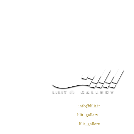
❖ رایـانـامـه :
info@lilit.ir
❖ تــلــگــرام :
lilit_gallery
❖اینستاگرام:
lilit_gallery