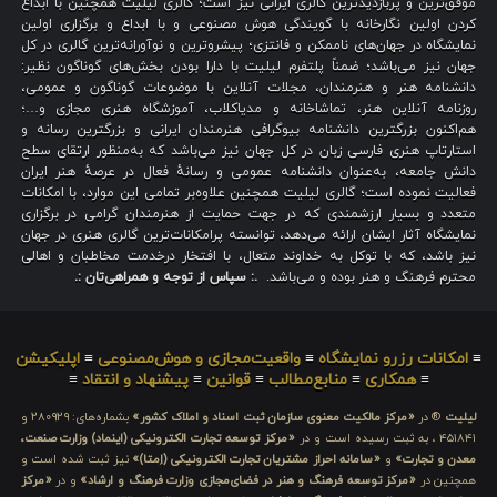
موفق‌ترین و پربازدیدترین گالری ایرانی نیز است؛ گالری لیلیت همچنین با ابداع
کردن اولین نگارخانه با گویندگی هوش مصنوعی و با ابداع و برگزاری اولین
نمایشگاه در جهان‌های ناممکن و فانتزی؛ پیشروترین و نوآورانه‌ترین گالری در کل
جهان نیز می‌باشد؛ ضمناً پلتفرم لیلیت با دارا بودن بخش‌های گوناگون نظیر:
دانشنامه هنر و هنرمندان، مجلات آنلاین با موضوعات گوناگون و عمومی،
روزنامه آنلاین هنر، تماشاخانه و مدیاکلاب، آموزشگاه هنری مجازی و…؛
هم‌اکنون بزرگترین دانشنامه بیوگرافی هنرمندان ایرانی و بزرگترین رسانه و
استارتاپ هنری فارسی زبان در کل جهان نیز می‌باشد که به‌منظور ارتقای سطح
دانش جامعه، به‌عنوان دانشنامه عمومی و رسانهٔ فعال در عرصهٔ هنر ایران
فعالیت نموده است؛ گالری لیلیت همچنین علاوه‌بر تمامی این موارد، با امکانات
متعدد و بسیار ارزشمندی که در جهت حمایت از هنرمندان گرامی در برگزاری
نمایشگاه آثار ایشان ارائه می‌دهد، توانسته پرامکانات‌ترین گالری هنری در جهان
نیز باشد، که با توکل به خداوند متعال، با افتخار درخدمت مخاطبان و اهالی
محترم فرهنگ و هنر بوده و می‌باشد.
.: سپاس از توجه و همراهی‌تان :.
≡
امکانات رزرو نمایشگاه
≡
واقعیت‌مجازی و هوش‌مصنوعی
≡
اپلیکیشن
≡
همکاری
≡
منابع‌مطالب
≡
قوانین
≡
پیشنهاد و انتقاد
≡
لیلیت
® در
«مرکز مالکیت معنوی سازمان ثبت اسناد و املاک کشور»
بشماره‌های: ۲۸۰۹۲۹ و
۴۵۱۸۴۱ ، به ثبت رسیده است و در
«مرکز توسعه تجارت الکترونیکی (اینماد) وزارت صنعت،
معدن و تجارت»
و
«سامانه احراز مشتریان تجارت الکترونیکی (اِمتا)»
نیز ثبت شده است و
همچنین در
«مرکز توسعه فرهنگ و هنر در فضای‌مجازی وزارت فرهنگ و ارشاد»
و در
«مرکز