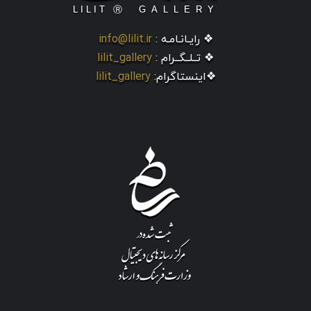
❖ رایـانـامـه :
info@lilit.ir
❖ تــلــگــرام :
lilit_gallery
❖اینستاگرام:
lilit_gallery