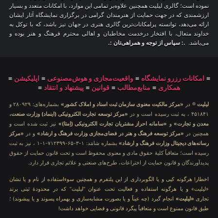
نموده است؛ گالری لیلیت همچنین علاوه‌بر تمامی این موارد، با امکانات متعدد و بسیار
ارزشمندی که در جهت حمایت از هنرمندان گرامی در برگزاری نمایشگاه آثار ایشان
ارائه می‌دهد، توانسته پرامکانات‌ترین گالری هنری در جهان نیز باشد، که با توکل به
خداوند متعال، با افتخار درخدمت مخاطبان و اهالی محترم فرهنگ و هنر بوده و
می‌باشد.
.: سپاس از توجه و همراهی‌تان :.
≡
امکانات رزرو نمایشگاه
≡
واقعیت‌مجازی و هوش‌مصنوعی
≡
اپلیکیشن
≡
همکاری
≡
منابع‌مطالب
≡
قوانین
≡
پیشنهاد و انتقاد
≡
لیلیت
® در
«مرکز مالکیت معنوی سازمان ثبت اسناد و املاک کشور»
بشماره‌های: ۲۸۰۹۲۹ و
۴۵۱۸۴۱ ، به ثبت رسیده است و در
«مرکز توسعه تجارت الکترونیکی (اینماد) وزارت صنعت،
معدن و تجارت»
و
«سامانه احراز مشتریان تجارت الکترونیکی (اِمتا)»
نیز ثبت شده است و
همچنین در
«مرکز توسعه فرهنگ و هنر در فضای‌مجازی وزارت فرهنگ و ارشاد»
و در
«مرکز
رسانه‌های دیجیتال وزارت فرهنگ و ارشاد»
بشماره شامَد: ۱-۳-۶۵-۷۱۲۳۹۹-۱-۱ ، نیز به ثبت
رسیده است؛ متعاقباً کلیهٔ حقوق مادی و معنوی محفوظ است و تحت قانون حمایت از حقوق
پدیدآورندگان و قانون حمایت از اختراعات، طرح‌های صنعتی و علائم تجاری قرار دارد.
اخطار! هرگونه کپی و یا الگوبرداری از این پلتفرم و همچنین سوءاستفاده از نام و یا نشان
«لیلیت» و یا هرگونه استفاده و فعالیت تحت عنوان “لیلیت” که در محدودهٔ ثبتی برند
تجاری
«لیلیت»
انجام گیرد (چه عیناً و یا بصورت مشابه‌سازی و بهمراه پسوند و یا پیشوند) ؛
طبق قانون ممنوع است و متعاقباً پیگرد قانونی و قضایی خواهد داشت!