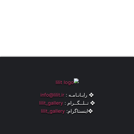
❖ رایـانـامـه :
info@lilit.ir
❖ تــلــگــرام :
lilit_gallery
❖اینستاگرام:
lilit_gallery