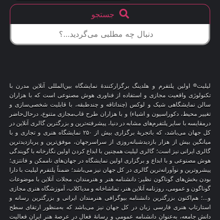
جستجو
لیلیت® اولین پلتفرم و هلدینگ برگزارکنندهٔ نمایشگاه بین‌المللی آنلاین مدرن با
تکنولوژی واقعیت مجازی و استفاده از فناوری هوش مصنوعی است که با هزاران
سالن نمایشگاهی شیک و لوکس (چنداتاقه و چندطبقه، با قابلیت شخصی‌سازی و
تغییر محیط، دکوراسیون و اشیاء) و با هزاران طرح قاب‌مجازی متنوع، درحال‌حاضر
درمقایسه با سایر پلتفرم‌های مشابه در دنیا، پیشرفته‌ترین و بزرگترین گالری آنلاین در
کل جهان می‌باشد، که باتجربهٔ برگزاری بیش از ۲۵۰ نمایشگاه هنری و تجاری و با
میانگین بیش از هزار بازدیدشبانه‌روزی از سراسرجهان، موفق‌ترین و پربازدیدترین
گالری ایرانی نیز است؛ گالری لیلیت همچنین با ابداع کردن اولین نگارخانه با گویندگی
هوش مصنوعی و با ابداع و برگزاری اولین نمایشگاه در جهان‌های ناممکن و فانتزی؛
پیشروترین و نوآورانه‌ترین گالری در کل جهان نیز می‌باشد؛ ضمناً پلتفرم لیلیت با دارا
بودن بخش‌های گوناگون نظیر: دانشنامه هنر و هنرمندان، مجلات آنلاین با موضوعات
گوناگون و عمومی، روزنامه آنلاین هنر، تماشاخانه و مدیاکلاب، آموزشگاه هنری مجازی
و…؛ هم‌اکنون بزرگترین دانشنامه بیوگرافی هنرمندان ایرانی و بزرگترین رسانه و
استارتاپ هنری فارسی زبان در کل جهان نیز می‌باشد که به‌منظور ارتقای سطح
دانش جامعه، به‌عنوان دانشنامه عمومی و رسانهٔ فعال در عرصهٔ هنر ایران فعالیت