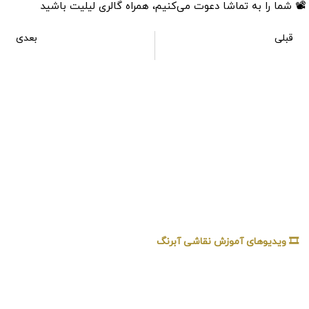
📽 شما را به تماشا دعوت می‌کنیم، همراه گالری لیلیت باشید
قبلی
بعدی
آموزش قلم بادی (ایربراش Airbrush) برای شروع نقاشی
آموزش نقاشی شاخه‌های درختان با آبرنگ
🎞️ ویدیوهای آموزش نقاشی آبرنگ