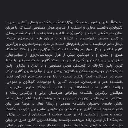
لیلیت® اولین پلتفرم و هلدینگ برگزارکنندهٔ نمایشگاه بین‌المللی آنلاین مدرن با
تکنولوژی واقعیت مجازی و استفاده از فناوری هوش مصنوعی است که با هزاران
سالن نمایشگاهی شیک و لوکس (چنداتاقه و چندطبقه، با قابلیت شخصی‌سازی
و تغییر محیط، دکوراسیون و اشیاء) و با هزاران طرح قاب‌مجازی متنوع،
درحال‌حاضر درمقایسه با سایر پلتفرم‌های مشابه در دنیا، پیشرفته‌ترین و بزرگترین
گالری آنلاین در کل جهان می‌باشد، که باتجربهٔ برگزاری بیش از ۲۵۰ نمایشگاه
هنری و تجاری و با میانگین بیش از هزار بازدیدشبانه‌روزی از سراسرجهان،
موفق‌ترین و پربازدیدترین گالری ایرانی نیز است؛ گالری لیلیت همچنین با ابداع
کردن اولین نگارخانه با گویندگی هوش مصنوعی و با ابداع و برگزاری اولین
نمایشگاه در جهان‌های ناممکن و فانتزی؛ پیشروترین و نوآورانه‌ترین گالری در کل
جهان نیز می‌باشد؛ ضمناً پلتفرم لیلیت با دارا بودن بخش‌های گوناگون نظیر:
دانشنامه هنر و هنرمندان، مجلات آنلاین با موضوعات گوناگون و عمومی،
روزنامه آنلاین هنر، تماشاخانه و مدیاکلاب، آموزشگاه هنری مجازی و…؛
هم‌اکنون بزرگترین دانشنامه بیوگرافی هنرمندان ایرانی و بزرگترین رسانه و
استارتاپ هنری فارسی زبان در کل جهان نیز می‌باشد که به‌منظور ارتقای سطح
دانش جامعه، به‌عنوان دانشنامه عمومی و رسانهٔ فعال در عرصهٔ هنر ایران
فعالیت نموده است؛ گالری لیلیت همچنین علاوه‌بر تمامی این موارد، با امکانات
متعدد و بسیار ارزشمندی که در جهت حمایت از هنرمندان گرامی در برگزاری
نمایشگاه آثار ایشان ارائه می‌دهد، توانسته پرامکانات‌ترین گالری هنری در جهان
نیز باشد، که با توکل به خداوند متعال، با افتخار درخدمت مخاطبان و اهالی