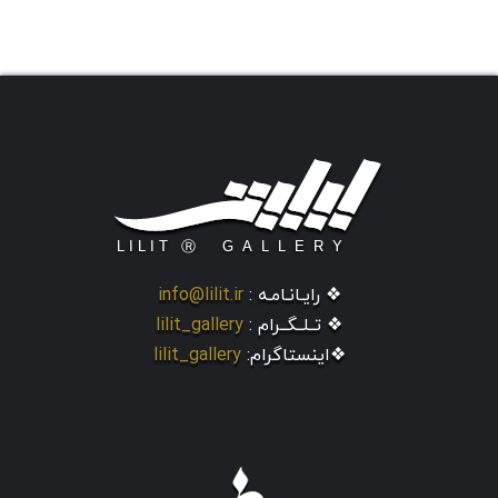
❖ رایـانـامـه :
info@lilit.ir
❖ تــلــگــرام :
lilit_gallery
❖اینستاگرام:
lilit_gallery