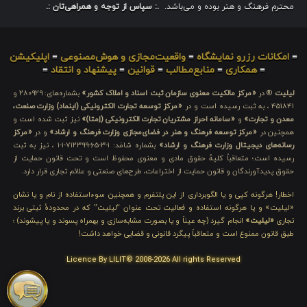
محترم فرهنگ و هنر بوده و می‌باشد.
.: سپاس از توجه و همراهی‌تان :.
≡
امکانات رزرو نمایشگاه
≡
واقعیت‌مجازی و هوش‌مصنوعی
≡
اپلیکیشن
≡
همکاری
≡
منابع‌مطالب
≡
قوانین
≡
پیشنهاد و انتقاد
≡
لیلیت
® در
«مرکز مالکیت معنوی سازمان ثبت اسناد و املاک کشور»
بشماره‌های: ۲۸۰۹۲۹ و
۴۵۱۸۴۱ ، به ثبت رسیده است و در
«مرکز توسعه تجارت الکترونیکی (اینماد) وزارت صنعت،
معدن و تجارت»
و
«سامانه احراز مشتریان تجارت الکترونیکی (اِمتا)»
نیز ثبت شده است و
همچنین در
«مرکز توسعه فرهنگ و هنر در فضای‌مجازی وزارت فرهنگ و ارشاد»
و در
«مرکز
رسانه‌های دیجیتال وزارت فرهنگ و ارشاد»
بشماره شامَد: ۱-۳-۶۵-۷۱۲۳۹۹-۱-۱ ، نیز به ثبت
رسیده است؛ متعاقباً کلیهٔ حقوق مادی و معنوی محفوظ است و تحت قانون حمایت از
حقوق پدیدآورندگان و قانون حمایت از اختراعات، طرح‌های صنعتی و علائم تجاری قرار دارد.
اخطار! هرگونه کپی و یا الگوبرداری از این پلتفرم و همچنین سوءاستفاده از نام و یا نشان
«لیلیت» و یا هرگونه استفاده و فعالیت تحت عنوان “لیلیت” که در محدودهٔ ثبتی برند
تجاری
«لیلیت»
انجام گیرد (چه عیناً و یا بصورت مشابه‌سازی و بهمراه پسوند و یا پیشوند) ؛
طبق قانون ممنوع است و متعاقباً پیگرد قانونی و قضایی خواهد داشت!
Licence By LILIT© 2008-2026 All rights Reserved