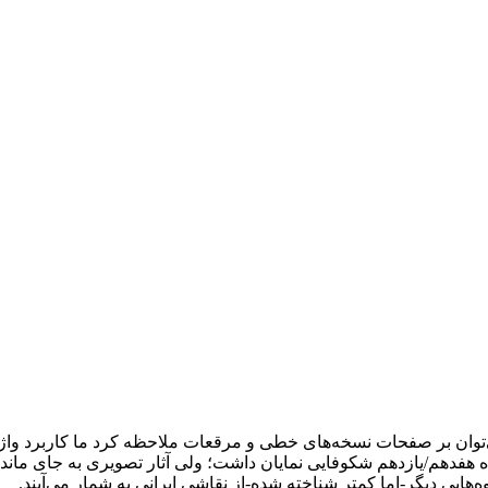
ی‌توان بر صفحات نسخه‌های خطی و مرقعات ملاحظه کرد ما کاربرد واژهٔ 
هفدهم/یازدهم شکوفایی نمایان داشت؛ ولی آثار تصویری به جای مانده ا
‌هایی دیگر-اما کمتر شناخته شده-از نقاشی ایرانی به شمار می‌آیند.