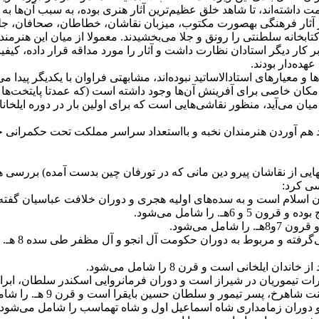
ته‌اند، تا شاهد خلق عظیم‌ترین آثار هنری بوده، به سبب آن‌ها به س
پایتخت گرد می‌آمدند. کتابخانه‌های سلطنتی به‌عنوان مرکز طبع و نشر آثار فرهنگی به‎صور
کتابخانه سلطنتی را رونق و جلا می‌بخشیدند. معمولا از میان این هنر
بر کار دیگر استادان نظارت داشت و آثار را مورد مداقه قرار داده، کیف
هده‌دار بودند.
دها و معیارهای استادالاساتید نبوده‌اند، مشابهتی فراوان با یکدیگر پید
مکان خاصی برای آفرینش آن‌ها وجود داشته است (که عمدتا پایتخت‌ها بوده
ان می‌آید، منظور نقاشی‌هایی است که برای اولین بار در دوره ایلخان
رد هم آوردن هنرمندان نخبه و بااستعداد سراسر مملکت تحت حکمرانی خ
برگهایی از نقاشان پیرو دین مانی که در تورفان چین بدست آمده) بررسی 
سی کرد:
ن اسلام است و به سده‌های اولیه هجری و دوران خلافت عباسیان گفته
 را شامل می‌شود.
ل می‌شود.
ته و مربوط به دوران حکومت آل انجو و آل مظفر طی سده 8 هـ. است
یلخانی است و قرن 8 را شامل می‌شود.
تیمور و سلطان حسین بایقرا است و قرن 9 هـ. را شامل می‌شود.
 دوران زمامداری شاه اسماعیل اول و شاه تهماسب را شامل می‌شود.