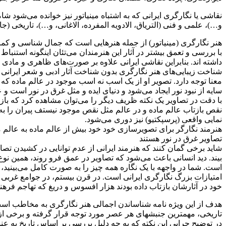
نقاشی یا نگارگری ایرانی که به اشتباه مینیاتور نیز خوانده می‌شود
و…)، علمی و فنی (التریاق، الادویه المفرده، الاغانی، و…)، تاریخی (
هنر نگارگری (مینیاتور) از جمله هنرهایی است که جمال شناسی و کمال 
با بررسی و تعمق بیشتر در آثار این هنرمندان می‌تئان اینگونه استنبا
داشته اند. بنابراین نقاشی ایرانی علاوه بر صورت‌های ظاهری و م
شناخت زیبایی‌های هنر نگارگری بدون شناخت آثار ادبی و شعر ایرانی 
معنا توجه دارد. تصویر او از یک اسب نه اسب موجود در عالم ماده که اس
سایه از نبود نور ایجاد می‌شود و دنیای ایده و مثل غرق در نور است و 
با دقت در تصاویر یک نکته ظریف دیگر را می‌توان مشاهده کرد که ب
نقص بازتاب عالم ماده و در عالم مثل نقص موجود نیستف پیران را ب
نمایی واقعی (پرسپکتیو) نیز دوری می‌شود.
هنرمند نگارگر برای تصویرسازی خود خود بیش از عالم ماده به عالم مع
تصاویر غرق در نور هستند
شاید برخی گمان کنند که هنرمند ایرانی از عدم توانایی در کشیدن ت
بیند. دید انسانی باعث می‌شود که تصاویر در عمق فرو روند، همین ن
است. شما در واجهه با یک نگاره همه چیز را به صورت کامل می‌بینید، د
خود در آثارشان بازتاب داده بودند هزار افسوس و دریغ که تهاجم فرهن
هدف از این ویژه نامه شناساندن اجمالی هنر نگارگری به مخاطب است تا
تاریخی، مهمترین جنبشهای هر عصر مورد توجه قرار گرفته و برخی از
در توضیح چرایی این نکته که به چه دلیل بررسی بر اساس تاریخ به عنو