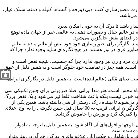
 صورت مصورسازی کتب ادبی (ورقه و گلشاه، کلیله و دمنه، سمک عیار،
می‌باشد.
ار باشد تا درک آن به خوبی امکان پذیرد.
لکه در عالم خیال و تصورات ذهنی به عالمی غیر از جهان ماده توهج
 در فضای نقش جایگزین می‌شود.
ند نگارگر برای تصویرسازی خود خود بیش از عالم ماده به عالم
اویر غرق در نور هستند. در هیچ نگاره‌ای سایه وجود ندارد چرا که
زی مرد و زن نیز وجود ندارد چرا که جنسیت، نتیچه نقص است و
 است. همه چیز در تمامیت خود جلوگر است و به همین دلیل از عمق
 دنیای مُثُلی (عالم ایده) است. به همین دلیل در نگارگری ایرانی،
باه محس است. هنرمندا ایرانی اصلا ضرورتی برای چنین تکنیکی نمی
ا دید خوبی نیست بلکه باعث شناخت غلط نیز می‌شود و یک نقص بزرگ
سم می‌شوند تا بیننده درک درستی از شی داشته باشد. همین یکی از
امتیازات بزرگ نگارگری ایرانی است. در قرن بیستم، در جوامع غربی به چنین نتیجه‌ای رسیدند و انواع سبکها از کوبیسم و … سر برآورد اما نگارگران ایرانی قریب به 400سال قبل چنین نگرشی را به اوج اعتلای
 را کمرنگ کرد و نورش را خاموش گردانید.
جها و افول‌های آن آگاه شود. به همین دلیل با توجه به ادوار
رده شده است.
یخی، پادشاهان و حکمرانان علاقه وافری به گرد هم آوردن هنرمندان