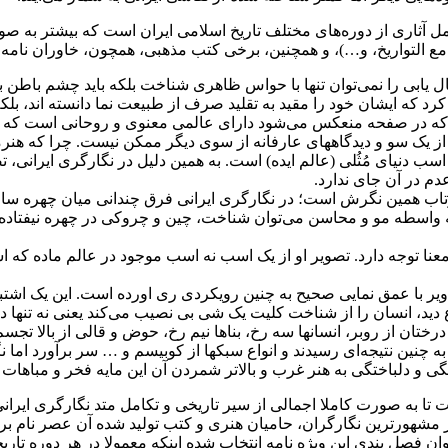
 شامل آثاری از دوره‌های مختلف تاریخ اسلامی ایران است که بیشتر به
جامع التواریخ، و…)، و همچنین، برخی کتب مذهبی، همچون، خاوران نامه 
یابی را نمی‌توان تنها با حواس ظاهری شناخت بلکه باید چشم باطن بید
ط کرد که ایشان خود را مقید به تقلید صرف از طبیعت نما دانسته اند، ب
ادی که در صفحه منعکس می‌شود دارای عالمی معنوی و روحانی است که
از یک سو و دیدگاههای عارفانه از سوی دیگر ممکن نیست. چرا که هنرم
ب دنیای مُثُلی (عالم ایده) است. به همین دلیل در نگارگری ایرانی، تص
عدم در آن جای ندارد.
ازتاب همین نگرش است؛ در نگارگری ایرانی فرق چندانی میان چهره سا
ه واسطه مو و محاسن می‌توان شناخت، چین و چروکی در چهره نیفتاده
نا توجه دارد. تصویر او از یک اسب نه اسب موجود در عالم ماده که اسب
صاویر با عمق نمایی صحیح به چنین رویکردی ری اورده است. این یک اشت
وع دید، انسان را از شناخت کلیت یک شی بی نصیب می‌کند یعنی نه تنه
رختان از روبر، انسانها سه رخ، بناها نیم رخ، حوض و قالی از بالا تج
گی و دلباختگی به هنر غرب و بالاتر شمردن آن این مایه فخر و مباهات
 به صورت کاملا اجمالی از سیر تاریخی و تکامل متد نگارگری ایرانی، او
 مشهورترین نگارگران، حامیان هنری و کتب تولید شده آن عصر نام ب
ان فصل بندی این ویژه نامه انتخاب شده اینکه معمولا در هر دوره تار