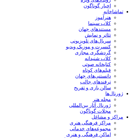
اخبار گوناگون
تماشاخانه
هنرآموز
کلاب سینما
مستندهای جهان
تئاتر و نمایش
سریال‌های تلویزیونی
کنسرت و موزیک ویدیو
گردشگری مجازی
کلاب شنیدانه
کتابخانه صوتی
فیلم‌های کوتاه
دانستنی‌های جهان
ترفندهای جالب
سالن بازی و تفریح
ژورنال‌ها
مجله هنر
ژورنال آثار بین‌المللی
مجلات گوناگون
مراکز و مشاغل
مراکز فرهنگی هنری
مجموعه‌های خدماتی
اماکن فرهنگی و هنری