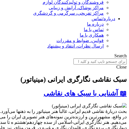
فروشندگان و تولیدکنندگان لوازم
مراکز پوشاک، آرایش و زیبایی
مراکز تفریحی، سرگرمی و گردشگری
درباره/تماس
درباره ما
تماس با ما
همکاری با ما
قوانین، ضوابط و مقررات
ارسال نظرات، انتقاد و پیشنهاد
Search
Close
سبک نقاشی نگارگری ایرانی (مینیاتور)
📖 آشنایی با سبک های نقاشی
بحث دربارهٔ نقاشی قدیم ایرانی، غالباً هنر مینیاتور را به ذهنها می‌آورد.
در واقع، مشهورترین و ارزنده‌ترین نمونه‌های هنر تصویری ایران را م
می‌دهیم. هنر نگارگری ایرانی-اسلامی از سده چهاردهم/هشتم ه تا سده 
دیوارنگاری، پرده نگاری، قلمدان نگاری و غیره در قرون متاخر نیز جلوه