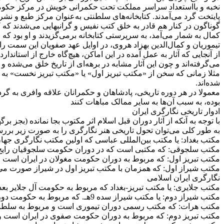
نخبه و بااستعداد سراسر مملکت تحت حکمرانی خویش در مرکز حکومت داش
گوناگون در کنار هم قادر به خلق کتب نفیس و گرانبهایی می‌شدند که 
کمال به شمار می‌آمد، به سرپرستی کتابخانه برمی‌گزیدند و او بود که 
تیموریان و کمال‌الدین بهزاد هروی، در اوایل عهد صفویان این سمت را ع
از آنجایی که آثار به عمل آمده در این اماکن، هیچ‌گاه خارج از استاندار
می‌گرفته‌اند و چون این آثار مشابه در برهه‌ای از تاریخ خلق می‌شده و 
مثلا زمانی که سخن از «مکتب تبریز اول» یا «مکتب تبریز نخست» به می
شده‌اند.
معمولا در هر دوره تاریخی، پادشاهان و حکمرانان علاقه وافری به گ
بوده، به سبب آن‌ها به سایر ممالک مباهات کنند
ادوار تاریخی نگارگری ایران
با توجه به آنکه از آثار دوران قبل اسلام اثر مکتوب بجا نمانده (بجز 
به طور کلی می‌توان تحول تاریخی هنر نگارگری را به صورت زیر برر
مکتب بغداد: یا مکتب بین‌المللی عباسی که اولین مکتب نگارگری جها
مکتب سلجوقی: که مکتبی است که در دوران حکومت سلجوقیان رایج بوده و قرون 5 و 6هـ.
مکتب تبریز اول: که مربوط به دوران حکومت مغولان در ایران است و قرون 7و8هـ. را شام
مکتب شیراز اول: که همزمان با مکتب تبریز اول در شیراز صورت می‌گرف
نگارگری ایران اسلامی
مکتب جلایری: یا مکتب تبریز-بغداد که مربوط به حکومت آل جلایر بعد از خاندان ا
مکتب شیراز دوم: یا مکتب شیراز سده 9هـ. که مربوط به حکومت دورات تیموریان در شیراز است و دوران فرمانروایی اسکندر سلطان، ابراهیم سلطان و ترکمنان می‌شود.
مکتب هرات: که مکتب رسمی دوران تیموری است و مربوط به سلطنت شاهرخ، پسر 
مکتب تبریز دوم: که مربوط به دوران حکومت صفوی در ایران است و