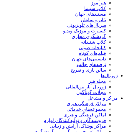
هنرآموز
کلاب سینما
مستندهای جهان
تئاتر و نمایش
سریال‌های تلویزیونی
کنسرت و موزیک ویدیو
گردشگری مجازی
کلاب شنیدانه
کتابخانه صوتی
فیلم‌های کوتاه
دانستنی‌های جهان
ترفندهای جالب
سالن بازی و تفریح
ژورنال‌ها
مجله هنر
ژورنال آثار بین‌المللی
مجلات گوناگون
مراکز و مشاغل
مراکز فرهنگی هنری
مجموعه‌های خدماتی
اماکن فرهنگی و هنری
فروشندگان و تولیدکنندگان لوازم
مراکز پوشاک، آرایش و زیبایی
مراکز تفریحی، سرگرمی و گردشگری