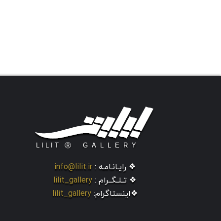
❖ رایـانـامـه :
info@lilit.ir
❖ تــلــگــرام :
lilit_gallery
❖اینستاگرام:
lilit_gallery