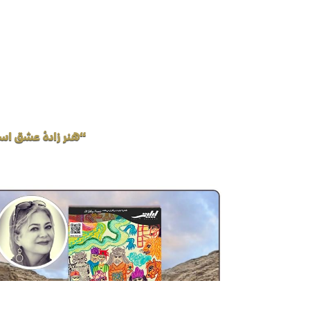
“هنر زادهٔ عشق اس