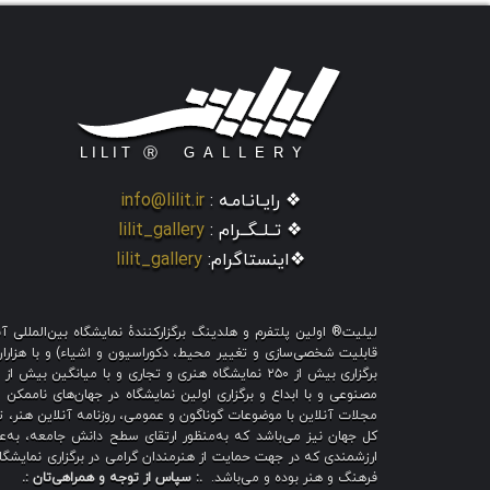
❖ رایـانـامـه :
info@lilit.ir
❖ تــلــگــرام :
lilit_gallery
❖اینستاگرام:
lilit_gallery
لیلیت® اولین پلتفرم و هلدینگ برگزارکنندهٔ نمایشگاه بین‌الملل
قابلیت شخصی‌سازی و تغییر محیط، دکوراسیون و اشیاء) و با هزاران ط
برگزاری بیش از ۲۵۰ نمایشگاه هنری و تجاری و با میا
مصنوعی و با ابداع و برگزاری اولین نمایشگاه در جهان‌های ناممکن و
مجلات آنلاین با موضوعات گوناگون و عمومی، روزنامه آنلاین هنر، تم
کل جهان نیز می‌باشد که به‌منظور ارتقای سطح دانش جامعه، به‌عنو
ارزشمندی که در جهت حمایت از هنرمندان گرامی در برگزاری نمایشگاه 
فرهنگ و هنر بوده و می‌باشد.
.: سپاس از توجه و همراهی‌تان :.