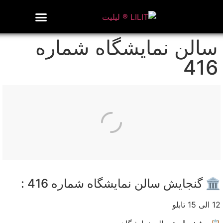
روزنامه هنر
درباره/تماس
مراکز و مشاغل
گالری و نمایشگاه
بیوگرافی هنرمندان
سالن نمایشگاه شماره
416
🏛️ گنجایش سالن نمایشگاه شماره 416 :
12 الی 15 تابلو