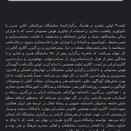
لیلیت® اولین پلتفرم و هلدینگ برگزارکنندهٔ نمایشگاه بین‌المللی آنلاین مدرن با
تکنولوژی واقعیت مجازی و استفاده از فناوری هوش مصنوعی است که با هزاران
سالن نمایشگاهی شیک و لوکس (چنداتاقه و چندطبقه، با قابلیت شخصی‌سازی و
تغییر محیط، دکوراسیون و اشیاء) و با هزاران طرح قاب‌مجازی متنوع، درحال‌حاضر
درمقایسه با سایر پلتفرم‌های مشابه در دنیا، پیشرفته‌ترین و بزرگترین گالری آنلاین در
کل جهان می‌باشد، که باتجربهٔ برگزاری بیش از ۲۵۰ نمایشگاه هنری و تجاری و با
میانگین بیش از هزار بازدیدشبانه‌روزی از سراسرجهان، موفق‌ترین و پربازدیدترین
گالری ایرانی نیز است؛ گالری لیلیت همچنین با ابداع کردن اولین نگارخانه با گویندگی
هوش مصنوعی و با ابداع و برگزاری اولین نمایشگاه در جهان‌های ناممکن و فانتزی؛
پیشروترین و نوآورانه‌ترین گالری در کل جهان نیز می‌باشد؛ ضمناً پلتفرم لیلیت با دارا
بودن بخش‌های گوناگون نظیر: دانشنامه هنر و هنرمندان، مجلات آنلاین با موضوعات
گوناگون و عمومی، روزنامه آنلاین هنر، تماشاخانه و مدیاکلاب، آموزشگاه هنری مجازی
و…؛ هم‌اکنون بزرگترین دانشنامه بیوگرافی هنرمندان ایرانی و بزرگترین رسانه و
استارتاپ هنری فارسی زبان در کل جهان نیز می‌باشد که به‌منظور ارتقای سطح
دانش جامعه، به‌عنوان دانشنامه عمومی و رسانهٔ فعال در عرصهٔ هنر ایران فعالیت
نموده است؛ گالری لیلیت همچنین علاوه‌بر تمامی این موارد، با امکانات متعدد و بسیار
ارزشمندی که در جهت حمایت از هنرمندان گرامی در برگزاری نمایشگاه آثار ایشان
ارائه می‌دهد، توانسته پرامکانات‌ترین گالری هنری در جهان نیز باشد، که با توکل به
خداوند متعال، با افتخار درخدمت مخاطبان و اهالی محترم فرهنگ و هنر بوده و
می‌باشد.
.: سپاس از توجه و همراهی‌تان :.