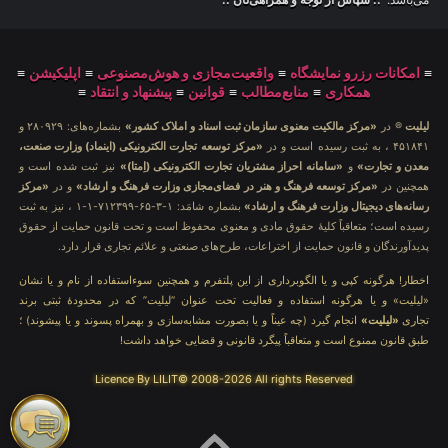
≡
امکانات رزرو نمایشگاه
≡
واقعیت‌مجازی و هوش‌مصنوعی
≡
اپلیکیشن
≡
همکاری
≡
منابع‌مطالب
≡
قوانین
≡
پیشنهاد و انتقاد
≡
لیلیت
® در
«مرکز مالکیت معنوی سازمان ثبت اسناد و املاک کشور»
بشماره‌های: ۲۸۰۹۲۹ و
۴۵۱۸۴۱ ، به ثبت رسیده است و در
«مرکز توسعه تجارت الکترونیکی (اینماد) وزارت صنعت،
معدن و تجارت»
و
«سامانه احراز مشتریان تجارت الکترونیکی (اِمتا)»
نیز ثبت شده است و
همچنین در
«مرکز توسعه فرهنگ و هنر در فضای‌مجازی وزارت فرهنگ و ارشاد»
و در
«مرکز
رسانه‌های دیجیتال وزارت فرهنگ و ارشاد»
بشماره شامَد: ۱-۳-۶۵-۷۱۲۳۹۹-۱-۱ ، نیز به ثبت
رسیده است؛ متعاقباً کلیهٔ حقوق مادی و معنوی محفوظ است و تحت قانون حمایت از حقوق
پدیدآورندگان و قانون حمایت از اختراعات، طرح‌های صنعتی و علائم تجاری قرار دارد.
اخطار! هرگونه کپی و یا الگوبرداری از این پلتفرم و همچنین سوءاستفاده از نام و یا نشان
«لیلیت» و یا هرگونه استفاده و فعالیت تحت عنوان “لیلیت” که در محدودهٔ ثبتی برند
تجاری
«لیلیت»
انجام گیرد (چه عیناً و یا بصورت مشابه‌سازی و بهمراه پسوند و یا پیشوند) ؛
طبق قانون ممنوع است و متعاقباً پیگرد قانونی و قضایی خواهد داشت!
Licence By LILIT© 2008-2026 All rights Reserved