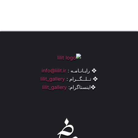
❖ رایـانـامـه :
info@lilit.ir
❖ تــلــگــرام :
lilit_gallery
❖اینستاگرام:
lilit_gallery