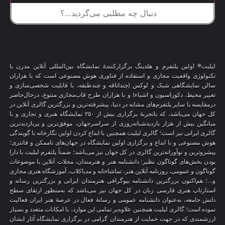
لیلیت® اولین پلتفرم و هلدینگ برگزارکنندهٔ نمایشگاه بین‌المللی آنلاین مدرن با
تکنولوژی واقعیت مجازی و استفاده از فناوری هوش مصنوعی است که با هزاران
سالن نمایشگاهی شیک و لوکس (چنداتاقه و چندطبقه، با قابلیت شخصی‌سازی و
تغییر محیط، دکوراسیون و اشیاء) و با هزاران طرح قاب‌مجازی متنوع، درحال‌حاضر
درمقایسه با سایر پلتفرم‌های مشابه در دنیا، پیشرفته‌ترین و بزرگترین گالری آنلاین در
کل جهان می‌باشد، که باتجربهٔ برگزاری بیش از ۲۵۰ نمایشگاه هنری و تجاری و با
میانگین بیش از هزار بازدیدشبانه‌روزی از سراسرجهان، موفق‌ترین و پربازدیدترین
گالری ایرانی نیز است؛ گالری لیلیت همچنین با ابداع کردن اولین نگارخانه با گویندگی
هوش مصنوعی و با ابداع و برگزاری اولین نمایشگاه در جهان‌های ناممکن و فانتزی؛
پیشروترین و نوآورانه‌ترین گالری در کل جهان نیز می‌باشد؛ ضمناً پلتفرم لیلیت با دارا
بودن بخش‌های گوناگون نظیر: دانشنامه هنر و هنرمندان، مجلات آنلاین با موضوعات
گوناگون و عمومی، روزنامه آنلاین هنر، تماشاخانه و مدیاکلاب، آموزشگاه هنری مجازی
و…؛ هم‌اکنون بزرگترین دانشنامه بیوگرافی هنرمندان ایرانی و بزرگترین رسانه و
استارتاپ هنری فارسی زبان در کل جهان نیز می‌باشد که به‌منظور ارتقای سطح
دانش جامعه، به‌عنوان دانشنامه عمومی و رسانهٔ فعال در عرصهٔ هنر ایران فعالیت
نموده است؛ گالری لیلیت همچنین علاوه‌بر تمامی این موارد، با امکانات متعدد و بسیار
ارزشمندی که در جهت حمایت از هنرمندان گرامی در برگزاری نمایشگاه آثار ایشان