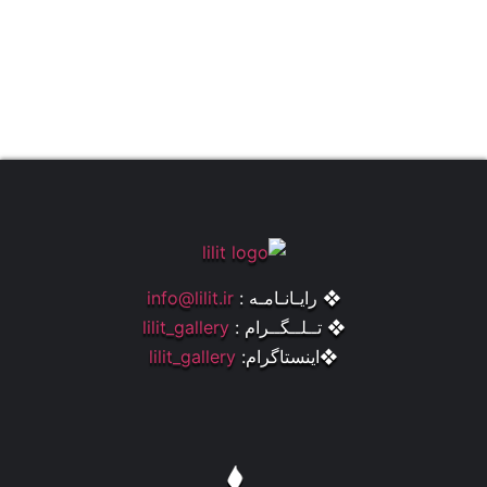
❖ رایـانـامـه :
info@lilit.ir
❖ تــلــگــرام :
lilit_gallery
❖اینستاگرام:
lilit_gallery