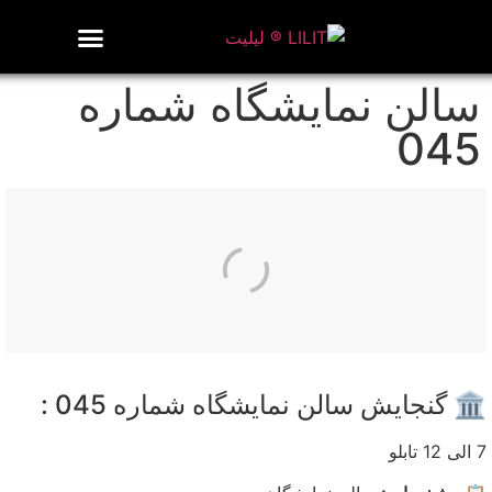
روزنامه هنر
درباره/تماس
مراکز و مشاغل
گالری و نمایشگاه
بیوگرافی هنرمندان
سالن نمایشگاه شماره
045
🏛️ گنجایش سالن نمایشگاه شماره 045 :
7 الی 12 تابلو