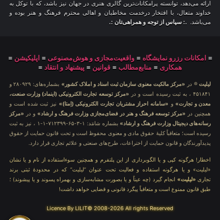
ارائه می‌دهد، توانسته پرامکانات‌ترین گالری هنری در جهان نیز باشد، که با توکل به
خداوند متعال، با افتخار درخدمت مخاطبان و اهالی محترم فرهنگ و هنر بوده و
می‌باشد.
.: سپاس از توجه و همراهی‌تان :.
≡
امکانات رزرو نمایشگاه
≡
واقعیت‌مجازی و هوش‌مصنوعی
≡
اپلیکیشن
≡
همکاری
≡
منابع‌مطالب
≡
قوانین
≡
پیشنهاد و انتقاد
≡
لیلیت
® در
«مرکز مالکیت معنوی سازمان ثبت اسناد و املاک کشور»
بشماره‌های: ۲۸۰۹۲۹ و
۴۵۱۸۴۱ ، به ثبت رسیده است و در
«مرکز توسعه تجارت الکترونیکی (اینماد) وزارت صنعت،
معدن و تجارت»
و
«سامانه احراز مشتریان تجارت الکترونیکی (اِمتا)»
نیز ثبت شده است و
همچنین در
«مرکز توسعه فرهنگ و هنر در فضای‌مجازی وزارت فرهنگ و ارشاد»
و در
«مرکز
رسانه‌های دیجیتال وزارت فرهنگ و ارشاد»
بشماره شامَد: ۱-۳-۶۵-۷۱۲۳۹۹-۱-۱ ، نیز به ثبت
رسیده است؛ متعاقباً کلیهٔ حقوق مادی و معنوی محفوظ است و تحت قانون حمایت از حقوق
پدیدآورندگان و قانون حمایت از اختراعات، طرح‌های صنعتی و علائم تجاری قرار دارد.
اخطار! هرگونه کپی و یا الگوبرداری از این پلتفرم و همچنین سوءاستفاده از نام و یا نشان
«لیلیت» و یا هرگونه استفاده و فعالیت تحت عنوان “لیلیت” که در محدودهٔ ثبتی برند
تجاری
«لیلیت»
انجام گیرد (چه عیناً و یا بصورت مشابه‌سازی و بهمراه پسوند و یا پیشوند) ؛
طبق قانون ممنوع است و متعاقباً پیگرد قانونی و قضایی خواهد داشت!
Licence By LILIT© 2008-2026 All rights Reserved