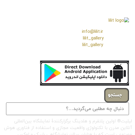
❖ رایـانـامـه :
info@lilit.ir
❖ تــلــگــرام :
lilit_gallery
❖اینستاگرام:
lilit_gallery
جستجو
لیلیت® اولین پلتفرم و هلدینگ برگزارکنندهٔ نمایشگاه بین‌المللی
آنلاین مدرن با تکنولوژی واقعیت مجازی و استفاده از فناوری هوش
مصنوعی است که با هزاران سالن نمایشگاهی شیک و لوکس