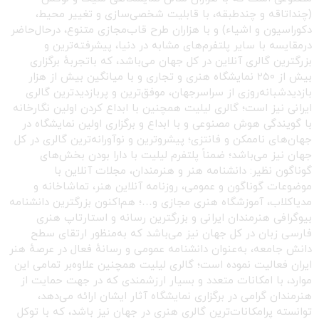
(چنداتاقه و چندطبقه، با قابلیت شخصی‌سازی و تغییر محیط،
دکوراسیون و اشیاء) و با هزاران طرح قاب‌مجازی متنوع، درحال‌حاضر
درمقایسه با سایر پلتفرم‌های مشابه در دنیا، پیشرفته‌ترین و
بزرگترین گالری آنلاین در کل جهان می‌باشد، که باتجربهٔ برگزاری
بیش از ۲۵۰ نمایشگاه هنری و تجاری و با میانگین بیش از هزار
بازدیدشبانه‌روزی از سراسرجهان، موفق‌ترین و پربازدیدترین گالری
ایرانی نیز است؛ گالری لیلیت همچنین با ابداع کردن اولین نگارخانه
با گویندگی هوش مصنوعی و با ابداع و برگزاری اولین نمایشگاه در
جهان‌های ناممکن و فانتزی؛ پیشروترین و نوآورانه‌ترین گالری در کل
جهان نیز می‌باشد؛ ضمناً پلتفرم لیلیت با دارا بودن بخش‌های
گوناگون نظیر: دانشنامه هنر و هنرمندان، مجلات آنلاین با
موضوعات گوناگون و عمومی، روزنامه آنلاین هنر، تماشاخانه و
مدیاکلاب، آموزشگاه هنری مجازی و…؛ هم‌اکنون بزرگترین دانشنامه
بیوگرافی هنرمندان ایرانی و بزرگترین رسانه و استارتاپ هنری
فارسی زبان در کل جهان نیز می‌باشد که به‌منظور ارتقای سطح
دانش جامعه، به‌عنوان دانشنامه عمومی و رسانهٔ فعال در عرصهٔ هنر
ایران فعالیت نموده است؛ گالری لیلیت همچنین علاوه‌بر تمامی این
موارد، با امکانات متعدد و بسیار ارزشمندی که در جهت حمایت از
هنرمندان گرامی در برگزاری نمایشگاه آثار ایشان ارائه می‌دهد،
توانسته پرامکانات‌ترین گالری هنری در جهان نیز باشد، که با توکل