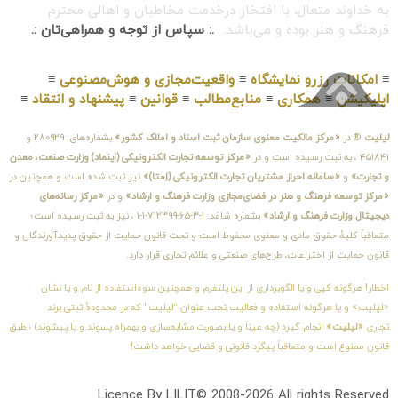
به خداوند متعال، با افتخار درخدمت مخاطبان و اهالی محترم
فرهنگ و هنر بوده و می‌باشد.
.: سپاس از توجه و همراهی‌تان :.
≡
امکانات رزرو نمایشگاه
≡
واقعیت‌مجازی و هوش‌مصنوعی
≡
اپلیکیشن
≡
همکاری
≡
منابع‌مطالب
≡
قوانین
≡
پیشنهاد و انتقاد
≡
لیلیت
® در
«مرکز مالکیت معنوی سازمان ثبت اسناد و املاک کشور»
بشماره‌های: ۲۸۰۹۲۹ و
۴۵۱۸۴۱ ، به ثبت رسیده است و در
«مرکز توسعه تجارت الکترونیکی (اینماد) وزارت صنعت، معدن
و تجارت»
و
«سامانه احراز مشتریان تجارت الکترونیکی (اِمتا)»
نیز ثبت شده است و همچنین در
«مرکز توسعه فرهنگ و هنر در فضای‌مجازی وزارت فرهنگ و ارشاد»
و در
«مرکز رسانه‌های
دیجیتال وزارت فرهنگ و ارشاد»
بشماره شامَد: ۱-۳-۶۵-۷۱۲۳۹۹-۱-۱ ، نیز به ثبت رسیده است؛
متعاقباً کلیهٔ حقوق مادی و معنوی محفوظ است و تحت قانون حمایت از حقوق پدیدآورندگان و
قانون حمایت از اختراعات، طرح‌های صنعتی و علائم تجاری قرار دارد.
اخطار! هرگونه کپی و یا الگوبرداری از این پلتفرم و همچنین سوءاستفاده از نام و یا نشان
«لیلیت» و یا هرگونه استفاده و فعالیت تحت عنوان “لیلیت” که در محدودهٔ ثبتی برند
تجاری
«لیلیت»
انجام گیرد (چه عیناً و یا بصورت مشابه‌سازی و بهمراه پسوند و یا پیشوند) ؛ طبق
قانون ممنوع است و متعاقباً پیگرد قانونی و قضایی خواهد داشت!
Licence By LILIT© 2008-2026 All rights Reserved