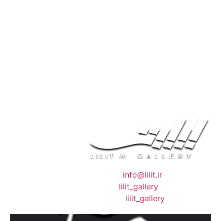
❖ رایـانـامـه :
info@lilit.ir
❖ تــلــگــرام :
lilit_gallery
❖اینستاگرام:
lilit_gallery