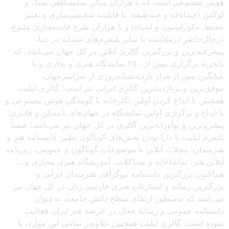
هوش مصنوعی است که با هزاران سالن نمایشگاهی شیک و
لوکس (چنداتاقه و چندطبقه، با قابلیت شخصی‌سازی و تغییر
محیط، دکوراسیون و اشیاء) و با هزاران طرح قاب‌مجازی متنوع،
درحال‌حاضر درمقایسه با سایر پلتفرم‌های مشابه در دنیا،
پیشرفته‌ترین و بزرگترین گالری آنلاین در کل جهان می‌باشد، که
باتجربهٔ برگزاری بیش از ۲۵۰ نمایشگاه هنری و تجاری و با
میانگین بیش از هزار بازدیدشبانه‌روزی از سراسرجهان،
موفق‌ترین و پربازدیدترین گالری ایرانی نیز است؛ گالری لیلیت
همچنین با ابداع کردن اولین نگارخانه با گویندگی هوش مصنوعی و
با ابداع و برگزاری اولین نمایشگاه در جهان‌های ناممکن و فانتزی؛
پیشروترین و نوآورانه‌ترین گالری در کل جهان نیز می‌باشد؛ ضمناً
پلتفرم لیلیت با دارا بودن بخش‌های گوناگون نظیر: دانشنامه هنر و
هنرمندان، مجلات آنلاین با موضوعات گوناگون و عمومی، روزنامه
آنلاین هنر، تماشاخانه و مدیاکلاب، آموزشگاه هنری مجازی و…؛
هم‌اکنون بزرگترین دانشنامه بیوگرافی هنرمندان ایرانی و
بزرگترین رسانه و استارتاپ هنری فارسی زبان در کل جهان نیز
می‌باشد که به‌منظور ارتقای سطح دانش جامعه، به‌عنوان
دانشنامه عمومی و رسانهٔ فعال در عرصهٔ هنر ایران فعالیت
نموده است؛ گالری لیلیت همچنین علاوه‌بر تمامی این موارد، با