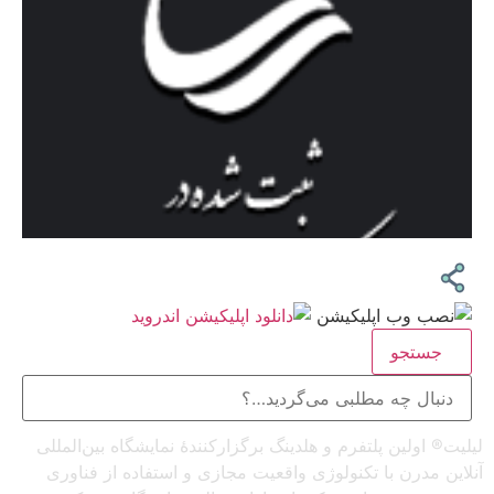
جستجو
لیلیت® اولین پلتفرم و هلدینگ برگزارکنندهٔ نمایشگاه بین‌المللی
آنلاین مدرن با تکنولوژی واقعیت مجازی و استفاده از فناوری