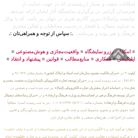
امکانات متعدد و بسیار ارزشمندی که در جهت حمایت از
هنرمندان گرامی در برگزاری نمایشگاه آثار ایشان ارائه می‌دهد،
توانسته پرامکانات‌ترین گالری هنری در جهان نیز باشد، که با توکل
به خداوند متعال، با افتخار درخدمت مخاطبان و اهالی محترم
فرهنگ و هنر بوده و می‌باشد.
.: سپاس از توجه و همراهی‌تان :.
≡
امکانات رزرو نمایشگاه
≡
واقعیت‌مجازی و هوش‌مصنوعی
≡
اپلیکیشن
≡
همکاری
≡
منابع‌مطالب
≡
قوانین
≡
پیشنهاد و انتقاد
≡
لیلیت
® در
«مرکز مالکیت معنوی سازمان ثبت اسناد و املاک کشور»
بشماره‌های: ۲۸۰۹۲۹ و
۴۵۱۸۴۱ ، به ثبت رسیده است و در
«مرکز توسعه تجارت الکترونیکی (اینماد) وزارت صنعت، معدن و
تجارت»
و
«سامانه احراز مشتریان تجارت الکترونیکی (اِمتا)»
نیز ثبت شده است و همچنین در
«مرکز توسعه فرهنگ و هنر در فضای‌مجازی وزارت فرهنگ و ارشاد»
و در
«مرکز رسانه‌های دیجیتال
وزارت فرهنگ و ارشاد»
بشماره شامَد: ۱-۳-۶۵-۷۱۲۳۹۹-۱-۱ ، نیز به ثبت رسیده است؛ متعاقباً
کلیهٔ حقوق مادی و معنوی محفوظ است و تحت قانون حمایت از حقوق پدیدآورندگان و قانون
حمایت از اختراعات، طرح‌های صنعتی و علائم تجاری قرار دارد.
اخطار! هرگونه کپی و یا الگوبرداری از این پلتفرم و همچنین سوءاستفاده از نام و یا نشان «لیلیت»
و یا هرگونه استفاده و فعالیت تحت عنوان “لیلیت” که در محدودهٔ ثبتی برند تجاری
«لیلیت»
انجام