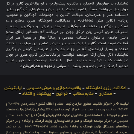
نمایشگاه در جهان‌های ناممکن و فانتزی؛ پیشروترین و نوآورانه‌ترین گالری در کل
جهان نیز می‌باشد؛ ضمناً پلتفرم لیلیت با دارا بودن بخش‌های گوناگون نظیر:
دانشنامه هنر و هنرمندان، مجلات آنلاین با موضوعات گوناگون و عمومی،
روزنامه آنلاین هنر، تماشاخانه و مدیاکلاب، آموزشگاه هنری مجازی و…؛
هم‌اکنون بزرگترین دانشنامه بیوگرافی هنرمندان ایرانی و بزرگترین رسانه و
استارتاپ هنری فارسی زبان در کل جهان نیز می‌باشد که به‌منظور ارتقای سطح
دانش جامعه، به‌عنوان دانشنامه عمومی و رسانهٔ فعال در عرصهٔ هنر ایران
فعالیت نموده است؛ گالری لیلیت همچنین علاوه‌بر تمامی این موارد، با امکانات
متعدد و بسیار ارزشمندی که در جهت حمایت از هنرمندان گرامی در برگزاری
نمایشگاه آثار ایشان ارائه می‌دهد، توانسته پرامکانات‌ترین گالری هنری در جهان
نیز باشد، که با توکل به خداوند متعال، با افتخار درخدمت مخاطبان و اهالی
محترم فرهنگ و هنر بوده و می‌باشد.
.: سپاس از توجه و همراهی‌تان :.
≡
امکانات رزرو نمایشگاه
≡
واقعیت‌مجازی و هوش‌مصنوعی
≡
اپلیکیشن
≡
همکاری
≡
منابع‌مطالب
≡
قوانین
≡
پیشنهاد و انتقاد
≡
لیلیت
® در
«مرکز مالکیت معنوی سازمان ثبت اسناد و املاک کشور»
بشماره‌های: ۲۸۰۹۲۹ و
۴۵۱۸۴۱ ، به ثبت رسیده است و در
«مرکز توسعه تجارت الکترونیکی (اینماد) وزارت صنعت،
معدن و تجارت»
و
«سامانه احراز مشتریان تجارت الکترونیکی (اِمتا)»
نیز ثبت شده است و
همچنین در
«مرکز توسعه فرهنگ و هنر در فضای‌مجازی وزارت فرهنگ و ارشاد»
و در
«مرکز
رسانه‌های دیجیتال وزارت فرهنگ و ارشاد»
بشماره شامَد: ۱-۳-۶۵-۷۱۲۳۹۹-۱-۱ ، نیز به ثبت
رسیده است؛ متعاقباً کلیهٔ حقوق مادی و معنوی محفوظ است و تحت قانون حمایت از