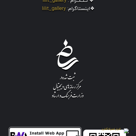
❖ تــلــگــرام :
lilit_gallery
❖اینستاگرام:
lilit_gallery