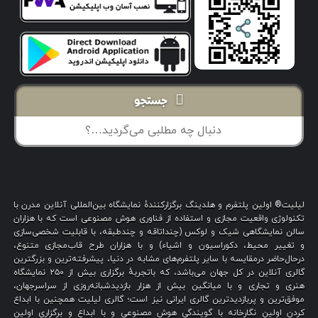
جستجو
لیلیت® اولین پلتفرم و هلدینگ برگزارکنندهٔ نمایشگاه بین‌المللی آنلاین مدرن با
تکنولوژی واقعیت مجازی و استفاده از فناوری هوش مصنوعی است که با هزاران
سالن نمایشگاهی شیک و لوکس (چنداتاقه و چندطبقه، با قابلیت شخصی‌سازی
و تغییر محیط، دکوراسیون و اشیاء) و با هزاران طرح قاب‌مجازی متنوع،
درحال‌حاضر درمقایسه با سایر پلتفرم‌های مشابه در دنیا، پیشرفته‌ترین و بزرگترین
گالری آنلاین در کل جهان می‌باشد، که باتجربهٔ برگزاری بیش از ۲۵۰ نمایشگاه
هنری و تجاری و با میانگین بیش از هزار بازدیدشبانه‌روزی از سراسرجهان،
موفق‌ترین و پربازدیدترین گالری ایرانی نیز است؛ گالری لیلیت همچنین با ابداع
کردن اولین نگارخانه با گویندگی هوش مصنوعی و با ابداع و برگزاری اولین