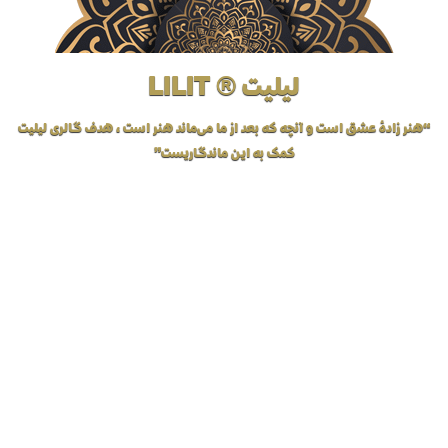
لیلیت ® LILIT
“هنر زادهٔ عشق است و آنچه که بعد از ما می‌ماند هنر است، هدف گالری لیلیت
کمک به این ماندگاریست”