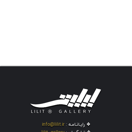
❖ رایـانـامـه :
info@lilit.ir