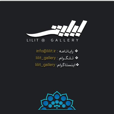
❖ رایـانـامـه :
info@lilit.ir
❖ تــلــگــرام :
lilit_gallery
❖اینستاگرام:
lilit_gallery