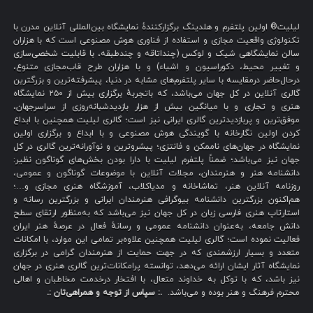
لیلیت® اولین پلتفرم و هلدینگ برگزارکنندهٔ نمایشگاه بین‌المللی آنلاین مدرن با
تکنولوژی واقعیت مجازی و استفاده از فناوری هوش مصنوعی است که با هزاران
سالن نمایشگاهی شیک و لوکس (چنداتاقه و چندطبقه، با قابلیت شخصی‌سازی
و تغییر محیط، دکوراسیون و اشیاء) و با هزاران طرح قاب‌مجازی متنوع،
درحال‌حاضر درمقایسه با سایر پلتفرم‌های مشابه در دنیا، پیشرفته‌ترین و بزرگترین
گالری آنلاین در کل جهان می‌باشد، که باتجربهٔ برگزاری بیش از ۲۵۰ نمایشگاه
هنری و تجاری و با میانگین بیش از هزار بازدیدشبانه‌روزی از سراسرجهان،
موفق‌ترین و پربازدیدترین گالری ایرانی نیز است؛ گالری لیلیت همچنین با ابداع
کردن اولین نگارخانه با گویندگی هوش مصنوعی و با ابداع و برگزاری اولین
نمایشگاه در جهان‌های ناممکن و فانتزی؛ پیشروترین و نوآورانه‌ترین گالری در کل
جهان نیز می‌باشد؛ ضمناً پلتفرم لیلیت با دارا بودن بخش‌های گوناگون نظیر:
دانشنامه هنر و هنرمندان، مجلات آنلاین با موضوعات گوناگون و عمومی،
روزنامه آنلاین هنر، تماشاخانه و مدیاکلاب، آموزشگاه هنری مجازی و…؛
هم‌اکنون بزرگترین دانشنامه بیوگرافی هنرمندان ایرانی و بزرگترین رسانه و
استارتاپ هنری فارسی زبان در کل جهان نیز می‌باشد که به‌منظور ارتقای سطح
دانش جامعه، به‌عنوان دانشنامه عمومی و رسانهٔ فعال در عرصهٔ هنر ایران
فعالیت نموده است؛ گالری لیلیت همچنین علاوه‌بر تمامی این موارد، با امکانات
متعدد و بسیار ارزشمندی که در جهت حمایت از هنرمندان گرامی در برگزاری
نمایشگاه آثار ایشان ارائه می‌دهد، توانسته پرامکانات‌ترین گالری هنری در جهان
نیز باشد، که با توکل به خداوند متعال، با افتخار درخدمت مخاطبان و اهالی
محترم فرهنگ و هنر بوده و می‌باشد.
.: سپاس از توجه و همراهی‌تان :.