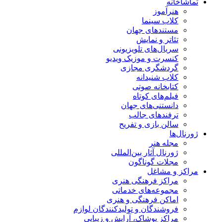
تماشاخانه
هنرآموز
کلاب سینما
مستندهای جهان
تئاتر و نمایش
سریال‌های تلویزیونی
کنسرت و موزیک ویدیو
گردشگری مجازی
کلاب شنیدانه
کتابخانه صوتی
فیلم‌های کوتاه
دانستنی‌های جهان
ترفندهای جالب
سالن بازی و تفریح
ژورنال‌ها
مجله هنر
ژورنال آثار بین‌المللی
مجلات گوناگون
مراکز و مشاغل
مراکز فرهنگی هنری
مجموعه‌های خدماتی
اماکن فرهنگی و هنری
فروشندگان و تولیدکنندگان لوازم
مراکز پوشاک، آرایش و زیبایی