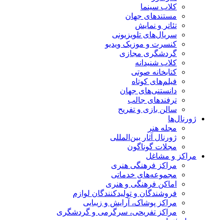
کلاب سینما
مستندهای جهان
تئاتر و نمایش
سریال‌های تلویزیونی
کنسرت و موزیک ویدیو
گردشگری مجازی
کلاب شنیدانه
کتابخانه صوتی
فیلم‌های کوتاه
دانستنی‌های جهان
ترفندهای جالب
سالن بازی و تفریح
ژورنال‌ها
مجله هنر
ژورنال آثار بین‌المللی
مجلات گوناگون
مراکز و مشاغل
مراکز فرهنگی هنری
مجموعه‌های خدماتی
اماکن فرهنگی و هنری
فروشندگان و تولیدکنندگان لوازم
مراکز پوشاک، آرایش و زیبایی
مراکز تفریحی، سرگرمی و گردشگری