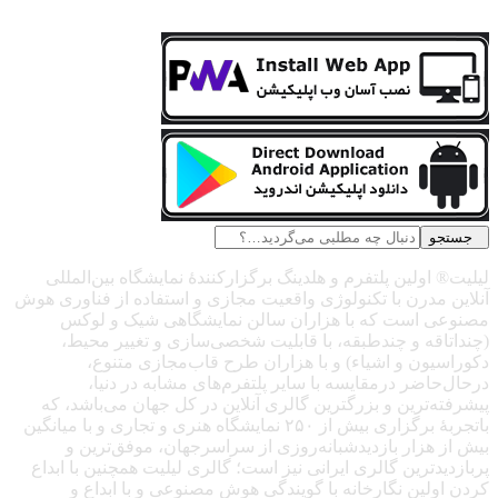
جستجو
لیلیت® اولین پلتفرم و هلدینگ برگزارکنندهٔ نمایشگاه بین‌المللی
آنلاین مدرن با تکنولوژی واقعیت مجازی و استفاده از فناوری هوش
مصنوعی است که با هزاران سالن نمایشگاهی شیک و لوکس
(چنداتاقه و چندطبقه، با قابلیت شخصی‌سازی و تغییر محیط،
دکوراسیون و اشیاء) و با هزاران طرح قاب‌مجازی متنوع،
درحال‌حاضر درمقایسه با سایر پلتفرم‌های مشابه در دنیا،
پیشرفته‌ترین و بزرگترین گالری آنلاین در کل جهان می‌باشد، که
باتجربهٔ برگزاری بیش از ۲۵۰ نمایشگاه هنری و تجاری و با میانگین
بیش از هزار بازدیدشبانه‌روزی از سراسرجهان، موفق‌ترین و
پربازدیدترین گالری ایرانی نیز است؛ گالری لیلیت همچنین با ابداع
کردن اولین نگارخانه با گویندگی هوش مصنوعی و با ابداع و