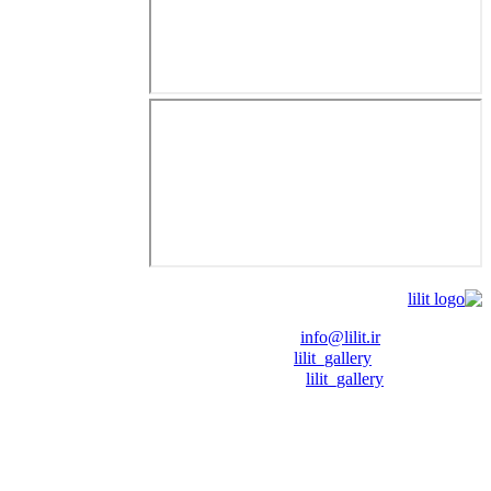
❖ رایـانـامـه :
info@lilit.ir
❖ تــلــگــرام :
lilit_gallery
❖اینستاگرام:
lilit_gallery