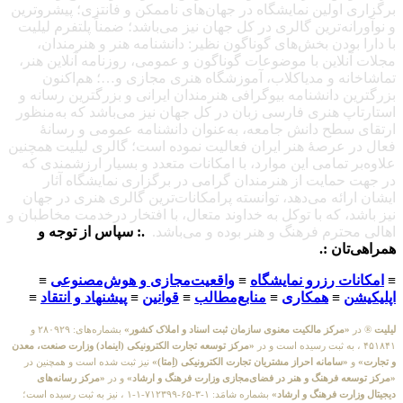
برگزاری اولین نمایشگاه در جهان‌های ناممکن و فانتزی؛ پیشروترین
و نوآورانه‌ترین گالری در کل جهان نیز می‌باشد؛ ضمناً پلتفرم لیلیت
با دارا بودن بخش‌های گوناگون نظیر: دانشنامه هنر و هنرمندان،
مجلات آنلاین با موضوعات گوناگون و عمومی، روزنامه آنلاین هنر،
تماشاخانه و مدیاکلاب، آموزشگاه هنری مجازی و…؛ هم‌اکنون
بزرگترین دانشنامه بیوگرافی هنرمندان ایرانی و بزرگترین رسانه و
استارتاپ هنری فارسی زبان در کل جهان نیز می‌باشد که به‌منظور
ارتقای سطح دانش جامعه، به‌عنوان دانشنامه عمومی و رسانهٔ
فعال در عرصهٔ هنر ایران فعالیت نموده است؛ گالری لیلیت همچنین
علاوه‌بر تمامی این موارد، با امکانات متعدد و بسیار ارزشمندی که
در جهت حمایت از هنرمندان گرامی در برگزاری نمایشگاه آثار
ایشان ارائه می‌دهد، توانسته پرامکانات‌ترین گالری هنری در جهان
نیز باشد، که با توکل به خداوند متعال، با افتخار درخدمت مخاطبان و
اهالی محترم فرهنگ و هنر بوده و می‌باشد.
.: سپاس از توجه و
همراهی‌تان :.
≡
امکانات رزرو نمایشگاه
≡
واقعیت‌مجازی و هوش‌مصنوعی
≡
اپلیکیشن
≡
همکاری
≡
منابع‌مطالب
≡
قوانین
≡
پیشنهاد و انتقاد
≡
لیلیت
® در
«مرکز مالکیت معنوی سازمان ثبت اسناد و املاک کشور»
بشماره‌های: ۲۸۰۹۲۹ و
۴۵۱۸۴۱ ، به ثبت رسیده است و در
«مرکز توسعه تجارت الکترونیکی (اینماد) وزارت صنعت، معدن
و تجارت»
و
«سامانه احراز مشتریان تجارت الکترونیکی (اِمتا)»
نیز ثبت شده است و همچنین در
«مرکز توسعه فرهنگ و هنر در فضای‌مجازی وزارت فرهنگ و ارشاد»
و در
«مرکز رسانه‌های
دیجیتال وزارت فرهنگ و ارشاد»
بشماره شامَد: ۱-۳-۶۵-۷۱۲۳۹۹-۱-۱ ، نیز به ثبت رسیده است؛