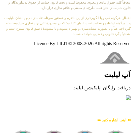
متعاقباً کلیهٔ حقوق مادی و معنوی محفوظ است و تحت قانون حمایت از حقوق پدیدآورندگان و
قانون حمایت از اختراعات، طرح‌های صنعتی و علائم تجاری قرار دارد.
اخطار! هرگونه کپی و یا الگوبرداری از این پلتفرم و همچنین سوءاستفاده از نام و یا نشان «لیلیت»
و یا هرگونه استفاده و فعالیت تحت عنوان “لیلیت” که در محدودهٔ ثبتی برند تجاری
«لیلیت»
انجام
گیرد (چه عیناً و یا بصورت مشابه‌سازی و بهمراه پسوند و یا پیشوند) ؛ طبق قانون ممنوع است و
متعاقباً پیگرد قانونی و قضایی خواهد داشت!
Licence By LILIT© 2008-2026 All rights Reserved
اَپ لیلیت
دریافت رایگان اپلیکیشن لیلیت
بسیار امن و بهینه
برای
اطلاعات بیشتر:
⬅️ اینجا اشاره کنید ➡️