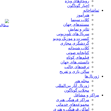
رویدادهای ویژه
اخبار گوناگون
تماشاخانه
هنرآموز
کلاب سینما
مستندهای جهان
تئاتر و نمایش
سریال‌های تلویزیونی
کنسرت و موزیک ویدیو
گردشگری مجازی
کلاب شنیدانه
کتابخانه صوتی
فیلم‌های کوتاه
دانستنی‌های جهان
ترفندهای جالب
سالن بازی و تفریح
ژورنال‌ها
مجله هنر
ژورنال آثار بین‌المللی
مجلات گوناگون
مراکز و مشاغل
مراکز فرهنگی هنری
مجموعه‌های خدماتی
اماکن فرهنگی و هنری