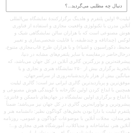
لیلیت® اولین پلتفرم و هلدینگ برگزارکنندهٔ نمایشگاه بین‌المللی
آنلاین مدرن با تکنولوژی واقعیت مجازی و استفاده از فناوری
هوش مصنوعی است که با هزاران سالن نمایشگاهی شیک و
لوکس (چنداتاقه و چندطبقه، با قابلیت شخصی‌سازی و تغییر
محیط، دکوراسیون و اشیاء) و با هزاران طرح قاب‌مجازی متنوع،
درحال‌حاضر درمقایسه با سایر پلتفرم‌های مشابه در دنیا،
پیشرفته‌ترین و بزرگترین گالری آنلاین در کل جهان می‌باشد، که
باتجربهٔ برگزاری بیش از ۲۵۰ نمایشگاه هنری و تجاری و با
میانگین بیش از هزار بازدیدشبانه‌روزی از سراسرجهان،
موفق‌ترین و پربازدیدترین گالری ایرانی نیز است؛ گالری لیلیت
همچنین با ابداع کردن اولین نگارخانه با گویندگی هوش مصنوعی و
با ابداع و برگزاری اولین نمایشگاه در جهان‌های ناممکن و فانتزی؛
پیشروترین و نوآورانه‌ترین گالری در کل جهان نیز می‌باشد؛ ضمناً
پلتفرم لیلیت با دارا بودن بخش‌های گوناگون نظیر: دانشنامه هنر و
هنرمندان، مجلات آنلاین با موضوعات گوناگون و عمومی، روزنامه
آنلاین هنر، تماشاخانه و مدیاکلاب، آموزشگاه هنری مجازی و…؛
هم‌اکنون بزرگترین دانشنامه بیوگرافی هنرمندان ایرانی و