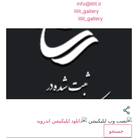
❖ رایـانـامـه :
info@lilit.ir
❖ تــلــگــرام :
lilit_gallery
❖اینستاگرام:
lilit_gallery
جستجو