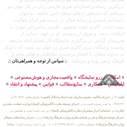
بزرگترین رسانه و استارتاپ هنری فارسی زبان در کل جهان نیز
می‌باشد که به‌منظور ارتقای سطح دانش جامعه، به‌عنوان
دانشنامه عمومی و رسانهٔ فعال در عرصهٔ هنر ایران فعالیت
نموده است؛ گالری لیلیت همچنین علاوه‌بر تمامی این موارد، با
امکانات متعدد و بسیار ارزشمندی که در جهت حمایت از
هنرمندان گرامی در برگزاری نمایشگاه آثار ایشان ارائه می‌دهد،
توانسته پرامکانات‌ترین گالری هنری در جهان نیز باشد، که با توکل
به خداوند متعال، با افتخار درخدمت مخاطبان و اهالی محترم
فرهنگ و هنر بوده و می‌باشد.
.: سپاس از توجه و همراهی‌تان :.
≡
امکانات رزرو نمایشگاه
≡
واقعیت‌مجازی و هوش‌مصنوعی
≡
اپلیکیشن
≡
همکاری
≡
منابع‌مطالب
≡
قوانین
≡
پیشنهاد و انتقاد
≡
لیلیت
® در
«مرکز مالکیت معنوی سازمان ثبت اسناد و املاک کشور»
بشماره‌های: ۲۸۰۹۲۹ و
۴۵۱۸۴۱ ، به ثبت رسیده است و در
«مرکز توسعه تجارت الکترونیکی (اینماد) وزارت صنعت، معدن و
تجارت»
و
«سامانه احراز مشتریان تجارت الکترونیکی (اِمتا)»
نیز ثبت شده است و همچنین در
«مرکز توسعه فرهنگ و هنر در فضای‌مجازی وزارت فرهنگ و ارشاد»
و در
«مرکز رسانه‌های دیجیتال
وزارت فرهنگ و ارشاد»
بشماره شامَد: ۱-۳-۶۵-۷۱۲۳۹۹-۱-۱ ، نیز به ثبت رسیده است؛ متعاقباً