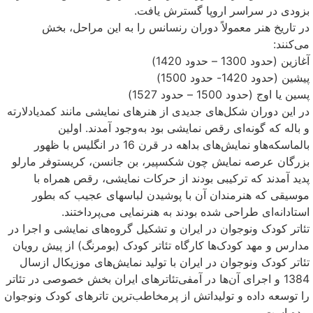
بزودی در سراسر اروپا گسترش یافت.
در تاریخ هنر معمولاً دوران رنسانس را به این مراحل، بخش
می‌کنند:
آغازین (حدود 1300 – حدود 1420)
پیشین (حدود 1420- حدود 1500)
پسین یا اوج (حدود 1500 – حدود 1527)
در این دوران شکل‌های جدیدی از هنرهای نمایشی مانند کمدیادلارته
و باله که گونه‌ای رقص نمایشی بود به‌وجود آمدند. اولین
بالماسکه‌هاو نمایش‌های بداهه در قرن 16 در انگلیس با ظهور
بزرگان عرصه نمایش چون شکسپیر، بن جانسن، کریستوفر مارلو
پدید آمدند که ترکیبی بودند از حرکات نمایشی، رقص همراه با
موسیقی که هنرمندان آن با پوشیدن لباسهای عجیب که بطور
استادانه‌ای طراحی شده بودند به هنرنمایی می‌پرداختند.
تئاتر کودک ونوجوان در ایران و تشکیل گروه‌های نمایشی و اجرا در
مدارس و مهد کودک‌ها کارگاه تئاتر کودک (بومرنگ) از پیش رویان
تئاتر کودک ونوجوان در ایران با تولید نمایش‌های موزیکال ازسال
1384 و اجرای آن‌ها در آمفی‌تئاترهای ایران بخش خصوصی در تئاتر
را توسعه داده و تولیداتش از پرمخاطب‌ترین تاترهای کودک ونوجوان
بوده است.