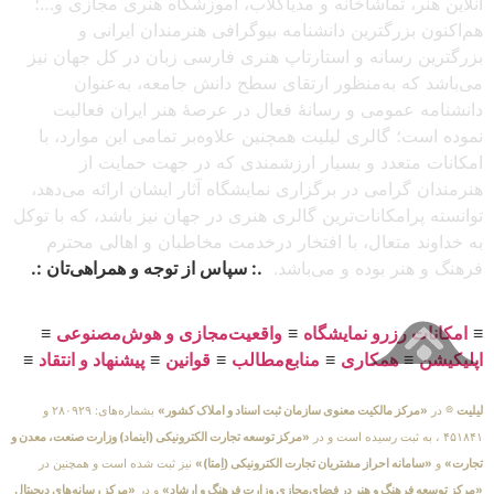
آنلاین هنر، تماشاخانه و مدیاکلاب، آموزشگاه هنری مجازی و…؛
هم‌اکنون بزرگترین دانشنامه بیوگرافی هنرمندان ایرانی و
بزرگترین رسانه و استارتاپ هنری فارسی زبان در کل جهان نیز
می‌باشد که به‌منظور ارتقای سطح دانش جامعه، به‌عنوان
دانشنامه عمومی و رسانهٔ فعال در عرصهٔ هنر ایران فعالیت
نموده است؛ گالری لیلیت همچنین علاوه‌بر تمامی این موارد، با
امکانات متعدد و بسیار ارزشمندی که در جهت حمایت از
هنرمندان گرامی در برگزاری نمایشگاه آثار ایشان ارائه می‌دهد،
توانسته پرامکانات‌ترین گالری هنری در جهان نیز باشد، که با توکل
به خداوند متعال، با افتخار درخدمت مخاطبان و اهالی محترم
فرهنگ و هنر بوده و می‌باشد.
.: سپاس از توجه و همراهی‌تان :.
≡
امکانات رزرو نمایشگاه
≡
واقعیت‌مجازی و هوش‌مصنوعی
≡
اپلیکیشن
≡
همکاری
≡
منابع‌مطالب
≡
قوانین
≡
پیشنهاد و انتقاد
≡
لیلیت
® در
«مرکز مالکیت معنوی سازمان ثبت اسناد و املاک کشور»
بشماره‌های: ۲۸۰۹۲۹ و
۴۵۱۸۴۱ ، به ثبت رسیده است و در
«مرکز توسعه تجارت الکترونیکی (اینماد) وزارت صنعت، معدن و
تجارت»
و
«سامانه احراز مشتریان تجارت الکترونیکی (اِمتا)»
نیز ثبت شده است و همچنین در
«مرکز توسعه فرهنگ و هنر در فضای‌مجازی وزارت فرهنگ و ارشاد»
و در
«مرکز رسانه‌های دیجیتال