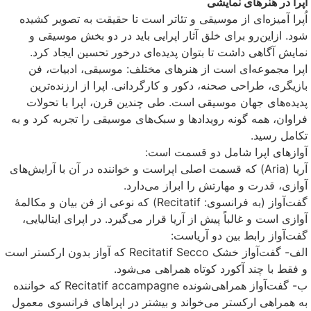
اپرا در هنرهای نمایشی
اُپرا آمیزه‌ای از موسیقی و تئاتر است تا حقیقت به تصویر کشیده
شود. ازاین‌رو برای خلق آثار اپرایی باید در دو بخش موسیقی و
نمایش آگاهی داشت تا بتوان پدیده‌ای درخور تحسین ایجاد کرد.
اپرا مجموعه‌ای است از هنرهای مختلف: موسیقی، ادبیات، فن
بازیگری، طراحی صحنه، دکور و کارگردانی. اپرا از ارزنده‌ترین
پدیده‌های جهان موسیقی است. طی چندین قرن، اپرا با تحولات
فراوان، همه گونه رویدادها و سبک‌های موسیقی را تجربه کرد و به
تکامل رسید.
آوازهای اپرا شامل دو قسمت است:
آریا (Aria) که قسمت اصلی اپراست و خواننده در آن با آرایش‌های
آوازی، قدرت و مهارتش را ابراز می‌دارد.
گفت‌آواز (به فرانسوی: Recitatif) که نوعی از فن بیان و مکالمهٔ
آوازی است و غالباً پیش از آریا قرار می‌گیرد. در اپرای ایتالیایی،
گفت‌آواز رابط بین دو آریاست:
الف- گفت‌آواز خشک Recitatif Secco که آواز بدون ارکستر است
و فقط با چند آکورد کوتاه همراهی می‌شود.
ب- گفت‌آواز همراهی‌شونده Recitatif accampagne که خواننده
به همراهی ارکستر می‌خواند و بیشتر در اپراهای فرانسوی معمول