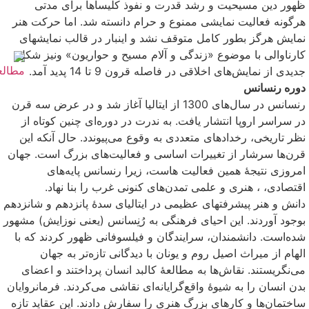
ظهور دین مسیحیت و رشد قدرت و نفوذ کلیساها برای مدتی
هرگونه فعالیت نمایشی ممنوع و حرام دانسته شد. اما حرکت هنر
نمایش هرگز بطور کامل متوقف نشد و اینبار در قالب نمایشهای
کارناوالی با موضوع «زندگی و آلام مسیح و حواریون» ونیز شکل
جدیدی از نمایش‌های اخلاقی در فاصله قرون 9 تا 14 پدید آمد.
دوره رنسانس
رنسانس در سال‌های 1300 از ایتالیا آغاز شد و در عرض سه قرن
در سراسر اروپا انتشار یافت. به ندرت در دوره‌ای چنین کوتاه از
نظر تاریخی، رخدادهای متعددی به وقوع می‌پیوندد. حال آنکه این
قرن‌ها سرشار از تغییرات اساسی و فعالیت‌های بزرگ است. جهان
امروزی نتیجهٔ همین فعالیت هاست، زیرا رنسانس پایه‌های
اقتصادی، ، هنری و علمی تمدن‌های کنونی غرب را بنا نهاد.
دانش و هنر پیشرفتهای عظیمی در ایتالیای سدهٔ پانزدهم و شانزدهم
بوجود آوردند. این احیای فرهنگی به رُنِسانس (یعنی نوزایش) مشهور
شده‌است. دانشمندان، سرایندگان و فیلسوفانی ظهور کردند که با
الهام از میراث اصیل روم و یونان با دیدگانی تازه‌تر به جهان
می‌نگریستند. نقاش‌ها به مطالعهٔ کالبد انسان پرداختند و اعضای
بدن انسان را به شیوهٔ واقع‌گرایانه‌ای نقاشی می‌کردند. فرمانروایان
ساختمان‌ها و کارهای بزرگ هنری را سفارش دادند. این عقاید تازه