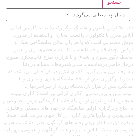
جستجو
لیلیت® اولین پلتفرم و هلدینگ برگزارکنندهٔ نمایشگاه بین‌المللی
آنلاین مدرن با تکنولوژی واقعیت مجازی و استفاده از فناوری
هوش مصنوعی است که با هزاران سالن نمایشگاهی شیک و
لوکس (چنداتاقه و چندطبقه، با قابلیت شخصی‌سازی و تغییر
محیط، دکوراسیون و اشیاء) و با هزاران طرح قاب‌مجازی متنوع،
درحال‌حاضر درمقایسه با سایر پلتفرم‌های مشابه در دنیا،
پیشرفته‌ترین و بزرگترین گالری آنلاین در کل جهان می‌باشد، که
باتجربهٔ برگزاری بیش از ۲۵۰ نمایشگاه هنری و تجاری و با
میانگین بیش از هزار بازدیدشبانه‌روزی از سراسرجهان،
موفق‌ترین و پربازدیدترین گالری ایرانی نیز است؛ گالری لیلیت
همچنین با ابداع کردن اولین نگارخانه با گویندگی هوش مصنوعی و
با ابداع و برگزاری اولین نمایشگاه در جهان‌های ناممکن و فانتزی؛
پیشروترین و نوآورانه‌ترین گالری در کل جهان نیز می‌باشد؛ ضمناً
پلتفرم لیلیت با دارا بودن بخش‌های گوناگون نظیر: دانشنامه هنر و
هنرمندان، مجلات آنلاین با موضوعات گوناگون و عمومی، روزنامه