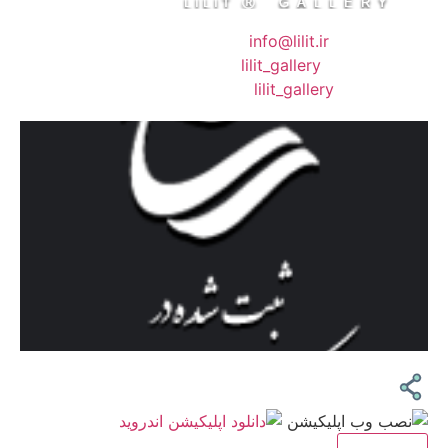
❖ رایـانـامـه :
info@lilit.ir
❖ تــلــگــرام :
lilit_gallery
❖اینستاگرام:
lilit_gallery