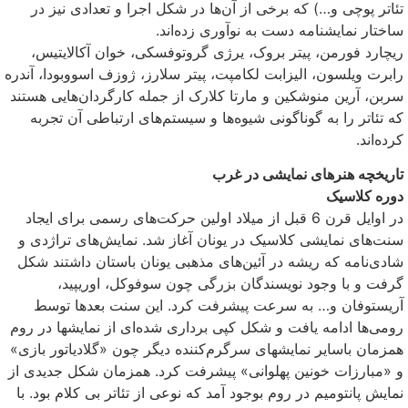
تئاتر پوچی و…) که برخی از آن‌ها در شکل اجرا و تعدادی نیز در
ساختار نمایشنامه دست به نوآوری زده‌اند.
ریچارد فورمن، پیتر بروک، یرژی گروتوفسکی، خوان آکالایتیس،
رابرت ویلسون، الیزابت لکامپت، پیتر سلارز، ژوزف اسووبودا، آندره
سربن، آرین منوشکین و مارتا کلارک از جمله کارگردان‌هایی هستند
که تئاتر را به گوناگونی شیوه‌ها و سیستم‌های ارتباطی آن تجربه
کرده‌اند.
تاریخچه هنرهای نمایشی در غرب
دوره کلاسیک
در اوایل قرن 6 قبل از میلاد اولین حرکت‌های رسمی برای ایجاد
سنت‌های نمایشی کلاسیک در یونان آغاز شد. نمایش‌های تراژدی و
شادی‌نامه که ریشه در آئین‌های مذهبی یونان باستان داشتند شکل
گرفت و با وجود نویسندگان بزرگی چون سوفوکل، اوریپید،
آریستوفان و… به سرعت پیشرفت کرد. این سنت بعدها توسط
رومی‌ها ادامه یافت و شکل کپی برداری شده‌ای از نمایشها در روم
همزمان باسایر نمایشهای سرگرم‌کننده دیگر چون «گلادیاتور بازی»
و «مبارزات خونین پهلوانی» پیشرفت کرد. همزمان شکل جدیدی از
نمایش پانتومیم در روم بوجود آمد که نوعی از تئاتر بی کلام بود. با