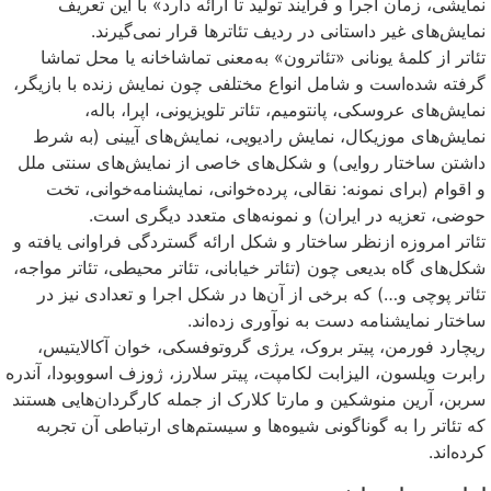
نمایشی، زمان اجرا و فرایند تولید تا ارائه دارد» با این تعریف
نمایش‌های غیر داستانی در ردیف تئاترها قرار نمی‌گیرند.
تئاتر از کلمهٔ یونانی «تئاترون» به‌معنی تماشاخانه یا محل تماشا
گرفته شده‌است و شامل انواع مختلفی چون نمایش زنده با بازیگر،
نمایش‌های عروسکی، پانتومیم، تئاتر تلویزیونی، اپرا، باله،
نمایش‌های موزیکال، نمایش رادیویی، نمایش‌های آیینی (به شرط
داشتن ساختار روایی) و شکل‌های خاصی از نمایش‌های سنتی ملل
و اقوام (برای نمونه: نقالی، پرده‌خوانی، نمایشنامه‌خوانی، تخت
حوضی، تعزیه در ایران) و نمونه‌های متعدد دیگری است.
تئاتر امروزه ازنظر ساختار و شکل ارائه گستردگی فراوانی یافته و
شکل‌های گاه بدیعی چون (تئاتر خیابانی، تئاتر محیطی، تئاتر مواجه،
تئاتر پوچی و…) که برخی از آن‌ها در شکل اجرا و تعدادی نیز در
ساختار نمایشنامه دست به نوآوری زده‌اند.
ریچارد فورمن، پیتر بروک، یرژی گروتوفسکی، خوان آکالایتیس،
رابرت ویلسون، الیزابت لکامپت، پیتر سلارز، ژوزف اسووبودا، آندره
سربن، آرین منوشکین و مارتا کلارک از جمله کارگردان‌هایی هستند
که تئاتر را به گوناگونی شیوه‌ها و سیستم‌های ارتباطی آن تجربه
کرده‌اند.