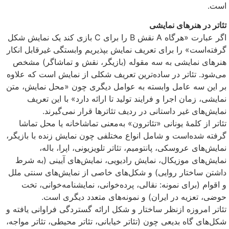
است.
تئاتر در هنرهای نمایشی
اگر عبارت «هرگاه A نقش B را برای C بازی کند یک نمایش شکل
گرفته‌است» را برای تعریف نمایش بپذیریم وابستگی غیرقابل انکار
هنرهای نمایشی به سه مقوله (بازیگر، نقش و تماشاگر) مشخص
می‌شود. تئاتر در ساده‌ترین تعریف شکلی از نمایش است که علاوه
بر این سه عامل وابسته به عوامل دیگری چون «محل نمایش، متن
نمایشی، زمان اجرا و فرایند تولید تا ارائه دارد» با این تعریف
نمایش‌های غیر داستانی در ردیف تئاترها قرار نمی‌گیرند.
تئاتر از کلمهٔ یونانی «تئاترون» به‌معنی تماشاخانه یا محل تماشا
گرفته شده‌است و شامل انواع مختلفی چون نمایش زنده با بازیگر،
نمایش‌های عروسکی، پانتومیم، تئاتر تلویزیونی، اپرا، باله،
نمایش‌های موزیکال، نمایش رادیویی، نمایش‌های آیینی (به شرط
داشتن ساختار روایی) و شکل‌های خاصی از نمایش‌های سنتی ملل
و اقوام (برای نمونه: نقالی، پرده‌خوانی، نمایشنامه‌خوانی، تخت
حوضی، تعزیه در ایران) و نمونه‌های متعدد دیگری است.
تئاتر امروزه ازنظر ساختار و شکل ارائه گستردگی فراوانی یافته و
شکل‌های گاه بدیعی چون (تئاتر خیابانی، تئاتر محیطی، تئاتر مواجه،