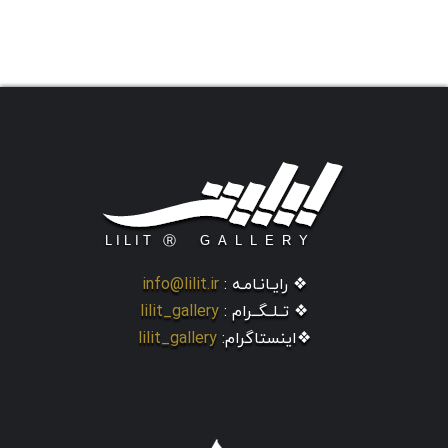
❖ رایـانـامـه :
info@lilit.ir
❖ تــلــگــرام :
lilit_gallery
❖اینستاگرام:
lilit_gallery