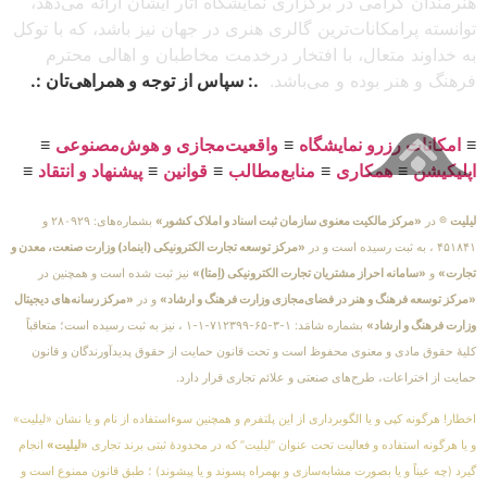
هنرمندان گرامی در برگزاری نمایشگاه آثار ایشان ارائه می‌دهد،
توانسته پرامکانات‌ترین گالری هنری در جهان نیز باشد، که با توکل
به خداوند متعال، با افتخار درخدمت مخاطبان و اهالی محترم
فرهنگ و هنر بوده و می‌باشد.
.: سپاس از توجه و همراهی‌تان :.
≡
امکانات رزرو نمایشگاه
≡
واقعیت‌مجازی و هوش‌مصنوعی
≡
اپلیکیشن
≡
همکاری
≡
منابع‌مطالب
≡
قوانین
≡
پیشنهاد و انتقاد
≡
لیلیت
® در
«مرکز مالکیت معنوی سازمان ثبت اسناد و املاک کشور»
بشماره‌های: ۲۸۰۹۲۹ و
۴۵۱۸۴۱ ، به ثبت رسیده است و در
«مرکز توسعه تجارت الکترونیکی (اینماد) وزارت صنعت، معدن و
تجارت»
و
«سامانه احراز مشتریان تجارت الکترونیکی (اِمتا)»
نیز ثبت شده است و همچنین در
«مرکز توسعه فرهنگ و هنر در فضای‌مجازی وزارت فرهنگ و ارشاد»
و در
«مرکز رسانه‌های دیجیتال
وزارت فرهنگ و ارشاد»
بشماره شامَد: ۱-۳-۶۵-۷۱۲۳۹۹-۱-۱ ، نیز به ثبت رسیده است؛ متعاقباً
کلیهٔ حقوق مادی و معنوی محفوظ است و تحت قانون حمایت از حقوق پدیدآورندگان و قانون
حمایت از اختراعات، طرح‌های صنعتی و علائم تجاری قرار دارد.
اخطار! هرگونه کپی و یا الگوبرداری از این پلتفرم و همچنین سوءاستفاده از نام و یا نشان «لیلیت»
و یا هرگونه استفاده و فعالیت تحت عنوان “لیلیت” که در محدودهٔ ثبتی برند تجاری
«لیلیت»
انجام
گیرد (چه عیناً و یا بصورت مشابه‌سازی و بهمراه پسوند و یا پیشوند) ؛ طبق قانون ممنوع است و