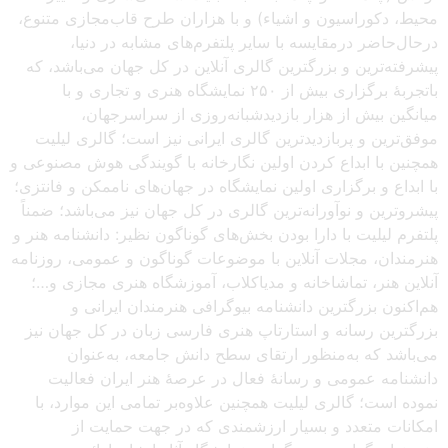
محیط، دکوراسیون و اشیاء) و با هزاران طرح قاب‌مجازی متنوع،
درحال‌حاضر درمقایسه با سایر پلتفرم‌های مشابه در دنیا،
پیشرفته‌ترین و بزرگترین گالری آنلاین در کل جهان می‌باشد، که
باتجربهٔ برگزاری بیش از ۲۵۰ نمایشگاه هنری و تجاری و با
میانگین بیش از هزار بازدیدشبانه‌روزی از سراسرجهان،
موفق‌ترین و پربازدیدترین گالری ایرانی نیز است؛ گالری لیلیت
همچنین با ابداع کردن اولین نگارخانه با گویندگی هوش مصنوعی و
با ابداع و برگزاری اولین نمایشگاه در جهان‌های ناممکن و فانتزی؛
پیشروترین و نوآورانه‌ترین گالری در کل جهان نیز می‌باشد؛ ضمناً
پلتفرم لیلیت با دارا بودن بخش‌های گوناگون نظیر: دانشنامه هنر و
هنرمندان، مجلات آنلاین با موضوعات گوناگون و عمومی، روزنامه
آنلاین هنر، تماشاخانه و مدیاکلاب، آموزشگاه هنری مجازی و…؛
هم‌اکنون بزرگترین دانشنامه بیوگرافی هنرمندان ایرانی و
بزرگترین رسانه و استارتاپ هنری فارسی زبان در کل جهان نیز
می‌باشد که به‌منظور ارتقای سطح دانش جامعه، به‌عنوان
دانشنامه عمومی و رسانهٔ فعال در عرصهٔ هنر ایران فعالیت
نموده است؛ گالری لیلیت همچنین علاوه‌بر تمامی این موارد، با
امکانات متعدد و بسیار ارزشمندی که در جهت حمایت از