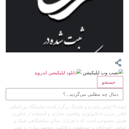
جستجو
لیلیت® اولین پلتفرم و هلدینگ برگزارکنندهٔ نمایشگاه بین‌المللی
آنلاین مدرن با تکنولوژی واقعیت مجازی و استفاده از فناوری
هوش مصنوعی است که با هزاران سالن نمایشگاهی شیک و
لوکس (چنداتاقه و چندطبقه، با قابلیت شخصی‌سازی و تغییر