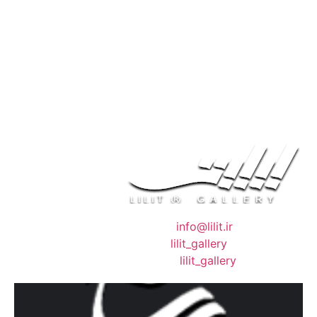
❖ رایـانـامـه :
info@lilit.ir
❖ تــلــگــرام :
lilit_gallery
❖اینستاگرام:
lilit_gallery