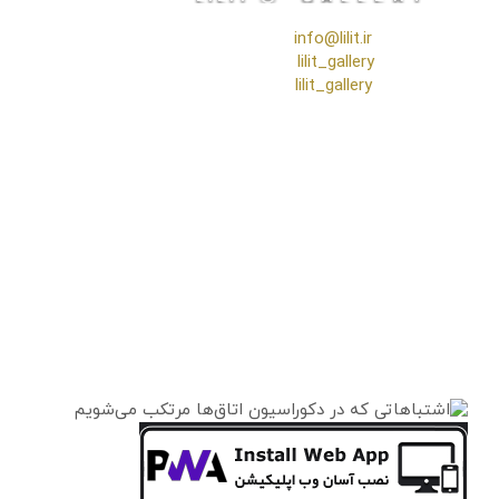
❖ رایـانـامـه :
info@lilit.ir
❖ تــلــگــرام :
lilit_gallery
❖اینستاگرام:
lilit_gallery