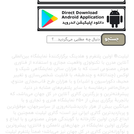
جستجو
لیلیت® اولین پلتفرم و هلدینگ برگزارکنندهٔ نمایشگاه بین‌المللی
آنلاین مدرن با تکنولوژی واقعیت مجازی و استفاده از فناوری
هوش مصنوعی است که با هزاران سالن نمایشگاهی شیک و
لوکس (چنداتاقه و چندطبقه، با قابلیت شخصی‌سازی و تغییر
محیط، دکوراسیون و اشیاء) و با هزاران طرح قاب‌مجازی متنوع،
درحال‌حاضر درمقایسه با سایر پلتفرم‌های مشابه در دنیا،
پیشرفته‌ترین و بزرگترین گالری آنلاین در کل جهان می‌باشد، که
باتجربهٔ برگزاری بیش از ۲۵۰ نمایشگاه هنری و تجاری و با
میانگین بیش از هزار بازدیدشبانه‌روزی از سراسرجهان، موفق‌ترین
و پربازدیدترین گالری ایرانی نیز است؛ گالری لیلیت همچنین با
ابداع کردن اولین نگارخانه با گویندگی هوش مصنوعی و با ابداع و
برگزاری اولین نمایشگاه در جهان‌های ناممکن و فانتزی؛ پیشروترین
و نوآورانه‌ترین گالری در کل جهان نیز می‌باشد؛ ضمناً پلتفرم لیلیت