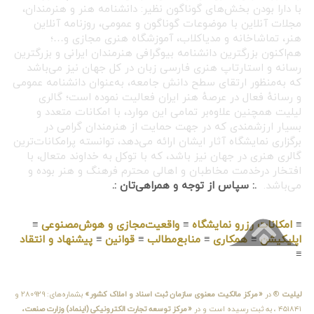
با دارا بودن بخش‌های گوناگون نظیر: دانشنامه هنر و هنرمندان،
مجلات آنلاین با موضوعات گوناگون و عمومی، روزنامه آنلاین
هنر، تماشاخانه و مدیاکلاب، آموزشگاه هنری مجازی و…؛
هم‌اکنون بزرگترین دانشنامه بیوگرافی هنرمندان ایرانی و بزرگترین
رسانه و استارتاپ هنری فارسی زبان در کل جهان نیز می‌باشد
که به‌منظور ارتقای سطح دانش جامعه، به‌عنوان دانشنامه عمومی
و رسانهٔ فعال در عرصهٔ هنر ایران فعالیت نموده است؛ گالری
لیلیت همچنین علاوه‌بر تمامی این موارد، با امکانات متعدد و
بسیار ارزشمندی که در جهت حمایت از هنرمندان گرامی در
برگزاری نمایشگاه آثار ایشان ارائه می‌دهد، توانسته پرامکانات‌ترین
گالری هنری در جهان نیز باشد، که با توکل به خداوند متعال، با
افتخار درخدمت مخاطبان و اهالی محترم فرهنگ و هنر بوده و
می‌باشد.
.: سپاس از توجه و همراهی‌تان :.
≡
امکانات رزرو نمایشگاه
≡
واقعیت‌مجازی و هوش‌مصنوعی
≡
اپلیکیشن
≡
همکاری
≡
منابع‌مطالب
≡
قوانین
≡
پیشنهاد و انتقاد
≡
لیلیت
® در
«مرکز مالکیت معنوی سازمان ثبت اسناد و املاک کشور»
بشماره‌های: ۲۸۰۹۲۹ و
۴۵۱۸۴۱ ، به ثبت رسیده است و در
«مرکز توسعه تجارت الکترونیکی (اینماد) وزارت صنعت،