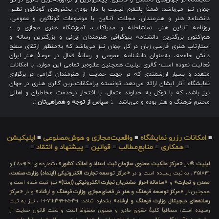
نمایشگاه در جهان‌های ناممکن و فانتزی؛ پیشروترین و نوآورانه‌ترین گالری در کل
جهان نیز می‌باشد؛ ضمناً پلتفرم لیلیت با دارا بودن بخش‌های گوناگون نظیر:
دانشنامه هنر و هنرمندان، مجلات آنلاین با موضوعات گوناگون و عمومی،
روزنامه آنلاین هنر، تماشاخانه و مدیاکلاب، آموزشگاه هنری مجازی و…؛
هم‌اکنون بزرگترین دانشنامه بیوگرافی هنرمندان ایرانی و بزرگترین رسانه و
استارتاپ هنری فارسی زبان در کل جهان نیز می‌باشد که به‌منظور ارتقای سطح
دانش جامعه، به‌عنوان دانشنامه عمومی و رسانهٔ فعال در عرصهٔ هنر ایران
فعالیت نموده است؛ گالری لیلیت همچنین علاوه‌بر تمامی این موارد، با امکانات
متعدد و بسیار ارزشمندی که در جهت حمایت از هنرمندان گرامی در برگزاری
نمایشگاه آثار ایشان ارائه می‌دهد، توانسته پرامکانات‌ترین گالری هنری در جهان
نیز باشد، که با توکل به خداوند متعال، با افتخار درخدمت مخاطبان و اهالی
محترم فرهنگ و هنر بوده و می‌باشد.
.: سپاس از توجه و همراهی‌تان :.
≡
امکانات رزرو نمایشگاه
≡
واقعیت‌مجازی و هوش‌مصنوعی
≡
اپلیکیشن
≡
همکاری
≡
منابع‌مطالب
≡
قوانین
≡
پیشنهاد و انتقاد
≡
لیلیت
® در
«مرکز مالکیت معنوی سازمان ثبت اسناد و املاک کشور»
بشماره‌های: ۲۸۰۹۲۹ و
۴۵۱۸۴۱ ، به ثبت رسیده است و در
«مرکز توسعه تجارت الکترونیکی (اینماد) وزارت صنعت،
معدن و تجارت»
و
«سامانه احراز مشتریان تجارت الکترونیکی (اِمتا)»
نیز ثبت شده است و
همچنین در
«مرکز توسعه فرهنگ و هنر در فضای‌مجازی وزارت فرهنگ و ارشاد»
و در
«مرکز
رسانه‌های دیجیتال وزارت فرهنگ و ارشاد»
بشماره شامَد: ۱-۳-۶۵-۷۱۲۳۹۹-۱-۱ ، نیز به ثبت
رسیده است؛ متعاقباً کلیهٔ حقوق مادی و معنوی محفوظ است و تحت قانون حمایت از