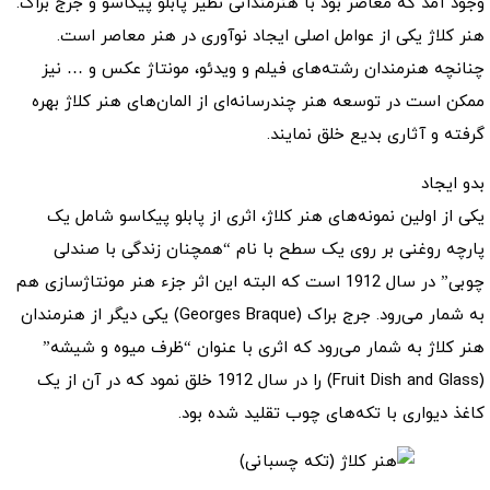
وجود آمد که معاصر بود با هنرمندانی نظیر پابلو پیکاسو و جرج براک.
هنر کلاژ یکی از عوامل اصلی ایجاد نوآوری در هنر معاصر است.
چنانچه هنرمندان رشته‌های فیلم و ویدئو، مونتاژ عکس و … نیز
ممکن است در توسعه هنر چندرسانه‌ای از المان‌های هنر کلاژ بهره
گرفته و آثاری بدیع خلق نمایند.
بدو ایجاد
یکی از اولین نمونه‌های هنر کلاژ، اثری از پابلو پیکاسو شامل یک
پارچه روغنی بر روی یک سطح با نام “همچنان زندگی با صندلی
چوبی” در سال 1912 است که البته این اثر جزء هنر مونتاژسازی هم
به شمار می‌رود. جرج براک (Georges Braque) یکی دیگر از هنرمندان
هنر کلاژ به شمار می‌رود که اثری با عنوان “ظرف میوه و شیشه”
(Fruit Dish and Glass) را در سال 1912 خلق نمود که در آن از یک
کاغذ دیواری با تکه‌های چوب تقلید شده بود.