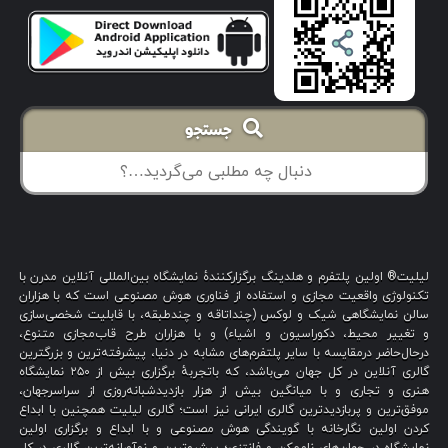
جستجو
لیلیت® اولین پلتفرم و هلدینگ برگزارکنندهٔ نمایشگاه بین‌المللی آنلاین مدرن با
تکنولوژی واقعیت مجازی و استفاده از فناوری هوش مصنوعی است که با هزاران
سالن نمایشگاهی شیک و لوکس (چنداتاقه و چندطبقه، با قابلیت شخصی‌سازی
و تغییر محیط، دکوراسیون و اشیاء) و با هزاران طرح قاب‌مجازی متنوع،
درحال‌حاضر درمقایسه با سایر پلتفرم‌های مشابه در دنیا، پیشرفته‌ترین و بزرگترین
گالری آنلاین در کل جهان می‌باشد، که باتجربهٔ برگزاری بیش از ۲۵۰ نمایشگاه
هنری و تجاری و با میانگین بیش از هزار بازدیدشبانه‌روزی از سراسرجهان،
موفق‌ترین و پربازدیدترین گالری ایرانی نیز است؛ گالری لیلیت همچنین با ابداع
کردن اولین نگارخانه با گویندگی هوش مصنوعی و با ابداع و برگزاری اولین