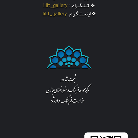
❖ تــلــگــرام :
lilit_gallery
❖اینستاگرام:
lilit_gallery