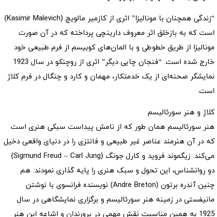
“زندگی همچنان با مونالیزا” اثری از کازمیر مالویچ (Kasimir Malevich)
است که به بازخلق اثر معروف دارینچی پرداخته که در آن صورت
مونالیزا از طریق خطوطی و با المان‌های کوبیسم از فرم طبیعی خود
خارج شده است. “فنجان چایی دیگر” اثری از روچنکو در سال 1923
نمایشگر صحنه‌ای از یک خدمتکار، مهمان و کارد و چنگال در فرم کلاژ
است.
کلاژ و هنر سورئالیسم
هنر سورئالیسم همان طور که از نامش پیداست سبکی هنری است
که در آن هنرمند عناصر غیر طبیعی و فانتزی را در دنیای واقعی دخیل
می‌کند. زیگموند فروید و کارل جونگ (Sigmund Freud – Carl Jung)
دو روانشناس، این تحول و سبک هنری را پایه گذاری نمودند. هم
چنین آندره برتون (Andre Breton) نویسنده فرانسوی با نوشتن
مانیفستی در زمینه هنر سورئالیسم و برگزاری نمایشگاهی در سال
1925 به همین مناسبت نقش مهمی در پرورندان و اشاعه این هنر