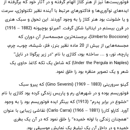
فوتوریست‌ها نیز از هنر کلاژ الهام گرفته و در آثار خود که برگرفته از
ایده‌های نوآوری‌ها و فاکتورهای مرتبط با آینده نظیر تکنولوژی، سرعت
و یا خشونت بود هنر کلاژ را به وجود آوردند. این تحول و سبک هنری
در قرن بیستم در ایتالیا شکل گرفت. آمبرتو بوچیونه (1882 – 1916)
(Umberto Boccione)، برجسته‌ترین مجسمه‌ساز آن دوران که
مجسمه‌هایی از بیش از 20 ماده نظیر بنرز، فلز، شیشه، چوب، چرم،
پارچه، نور، و … ساخته بود، کلاژی با نام “در زیر پرگولا در ناپل”
(Under the Pergula in Naples) که شامل یک تکه کاغذ حاوی یک
شعر و یک تصویر منظره بود را خلق نمود.
گینو سرورینی (1883 – 1969) (Gino Severini) که پیرو سبک
فوتوریسم بوده و در شهرهای رم و پاریس زندگی کرده بود کلاژی با نام
“خشوع در برابر پدرم” (1913) که بینگر ایده فوتوریسم بود را به وجود
آورد. کارلو کاررا (1881 – 1966) (Carlo Carra) نقاشی زیبایی با عنوان
“همچنان زندگی با لوله خمیده” را خلق نمود که در آن یک بطری
خمیده و در داخل آن یک تبلیغ یک نمایش موسیقی بود.