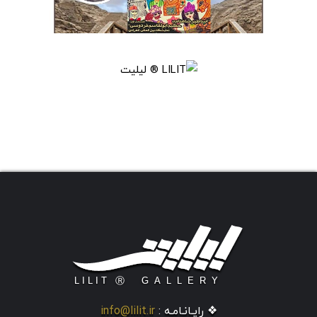
❖ رایـانـامـه :
info@lilit.ir