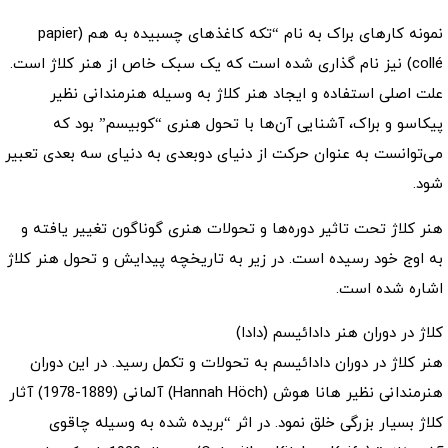
نمونه کارهای براک به نام “تکه کاغذهای چسبیده به هم (papier
collé) نیز نام گذاری شده است که یک سبک خاص از هنر کلاژ است.
علت اصلی استفاده و ایجاد هنر کلاژ به وسیله هنرمندانی نظیر
پیکاسو و براک، آشنایی آن‌ها با تحول هنری “کوبیسم” بود که
می‌توانست به عنوان حرکت از دنیای دوبعدی به دنیای سه بعدی تعبیر
شود.
هنر کلاژ تحت تاثیر دوره‌ها و تحولات هنری گوناگون تغییر یافته و
به اوج خود رسیده است. در زیر به تاریخچه پیدایش و تحول هنر کلاژ
اشاره شده است.
کلاژ در دوران هنر دادائیسم (دادا)
هنر کلاژ در دوران دادائیسم به تحولات و تکمل رسید. در این دوران
هنرمندانی نظیر هانا هوش (Hannah Höch) آلمانی (1889-1978) آثار
کلاژ بسیار بزرگی خلق نمود. در اثر “بریده شده به وسیله چاقوی