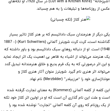
آشپزخانه” (Cut with a Kitchen Knife) در سال 1920، او تکه‌های
عکس از روزنامه‌ها و تبلیغات را به هم چسباند.
یکی دیگر از هنرمندان سبک دادائیسم که بر هنر کلاژ تاثیر بسیار
گذاشته است، کرت کرت شویترز آلمانی (Kurt Schwitters) (1887 –
1948) است. او از دنباله روهای سبک دادائیسم بود و باور داشته که
یک هنرمند می‌تواند از اشیاء به ظاهر بی اهمیت یک اثر ایجاد نماید
و این اثر درصورتی که به یک فرم بدیع و خلاق هنرمندانه تبدیل گدد
می‌تواند اثر هنری نام گیرد. شویترز عنوان آثار هنری کلاژ و
مونتاژسازی خود را “مرزبیلدر” (Merzbilder) نام نهاد.
این کلمه از کلمه آلمانی (Kommerz) به معنای تجارت گرفته شده
است و علت این نام گذاری آن است که او در اولین اثر کلاژ خود تکه
از یک روزنام که روی آن کلمه آلمانی “تجارت” نوشته شده بود را