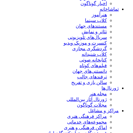
اخبار گوناگون
تماشاخانه
هنرآموز
کلاب سینما
مستندهای جهان
تئاتر و نمایش
سریال‌های تلویزیونی
کنسرت و موزیک ویدیو
گردشگری مجازی
کلاب شنیدانه
کتابخانه صوتی
فیلم‌های کوتاه
دانستنی‌های جهان
ترفندهای جالب
سالن بازی و تفریح
ژورنال‌ها
مجله هنر
ژورنال آثار بین‌المللی
مجلات گوناگون
مراکز و مشاغل
مراکز فرهنگی هنری
مجموعه‌های خدماتی
اماکن فرهنگی و هنری