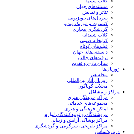
کلاب سینما
مستندهای جهان
تئاتر و نمایش
سریال‌های تلویزیونی
کنسرت و موزیک ویدیو
گردشگری مجازی
کلاب شنیدانه
کتابخانه صوتی
فیلم‌های کوتاه
دانستنی‌های جهان
ترفندهای جالب
سالن بازی و تفریح
ژورنال‌ها
مجله هنر
ژورنال آثار بین‌المللی
مجلات گوناگون
مراکز و مشاغل
مراکز فرهنگی هنری
مجموعه‌های خدماتی
اماکن فرهنگی و هنری
فروشندگان و تولیدکنندگان لوازم
مراکز پوشاک، آرایش و زیبایی
مراکز تفریحی، سرگرمی و گردشگری
درباره/تماس