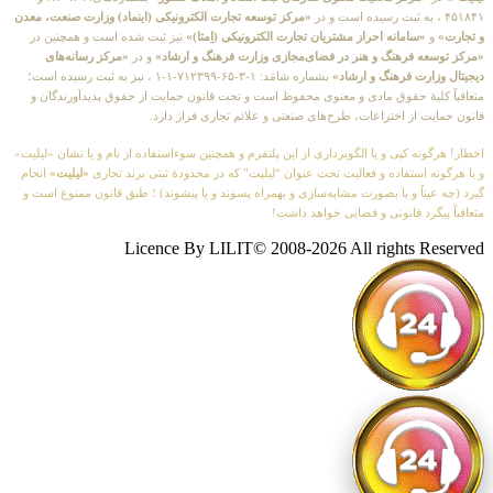
۴۵۱۸۴۱ ، به ثبت رسیده است و در
«مرکز توسعه تجارت الکترونیکی (اینماد) وزارت صنعت، معدن
و تجارت»
و
«سامانه احراز مشتریان تجارت الکترونیکی (اِمتا)»
نیز ثبت شده است و همچنین در
«مرکز توسعه فرهنگ و هنر در فضای‌مجازی وزارت فرهنگ و ارشاد»
و در
«مرکز رسانه‌های
دیجیتال وزارت فرهنگ و ارشاد»
بشماره شامَد: ۱-۳-۶۵-۷۱۲۳۹۹-۱-۱ ، نیز به ثبت رسیده است؛
متعاقباً کلیهٔ حقوق مادی و معنوی محفوظ است و تحت قانون حمایت از حقوق پدیدآورندگان و
قانون حمایت از اختراعات، طرح‌های صنعتی و علائم تجاری قرار دارد.
اخطار! هرگونه کپی و یا الگوبرداری از این پلتفرم و همچنین سوءاستفاده از نام و یا نشان «لیلیت»
و یا هرگونه استفاده و فعالیت تحت عنوان “لیلیت” که در محدودهٔ ثبتی برند تجاری
«لیلیت»
انجام
گیرد (چه عیناً و یا بصورت مشابه‌سازی و بهمراه پسوند و یا پیشوند) ؛ طبق قانون ممنوع است و
متعاقباً پیگرد قانونی و قضایی خواهد داشت!
Licence By LILIT© 2008-2026 All rights Reserved