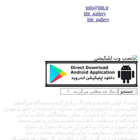
❖ رایـانـامـه :
info@lilit.ir
❖ تــلــگــرام :
lilit_gallery
❖اینستاگرام:
lilit_gallery
جستجو
لیلیت® اولین پلتفرم و هلدینگ برگزارکنندهٔ نمایشگاه بین‌المللی
آنلاین مدرن با تکنولوژی واقعیت مجازی و استفاده از فناوری هوش
مصنوعی است که با هزاران سالن نمایشگاهی شیک و لوکس
(چنداتاقه و چندطبقه، با قابلیت شخصی‌سازی و تغییر محیط،
دکوراسیون و اشیاء) و با هزاران طرح قاب‌مجازی متنوع،
درحال‌حاضر درمقایسه با سایر پلتفرم‌های مشابه در دنیا،
پیشرفته‌ترین و بزرگترین گالری آنلاین در کل جهان می‌باشد، که