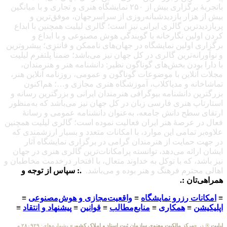
باتجربهٔ برگزاری بیش از ۲۵۰ نمایشگاه هنری و تجاری و با میانگین
بیش از هزار بازدیدشبانه‌روزی از سراسرجهان، موفق‌ترین و
پربازدیدترین گالری ایرانی نیز است؛ گالری لیلیت همچنین با ابداع
کردن اولین نگارخانه با گویندگی هوش مصنوعی و با ابداع و
برگزاری اولین نمایشگاه در جهان‌های ناممکن و فانتزی؛ پیشروترین
و نوآورانه‌ترین گالری در کل جهان نیز می‌باشد؛ ضمناً پلتفرم لیلیت
با دارا بودن بخش‌های گوناگون نظیر: دانشنامه هنر و هنرمندان،
مجلات آنلاین با موضوعات گوناگون و عمومی، روزنامه آنلاین هنر،
تماشاخانه و مدیاکلاب، آموزشگاه هنری مجازی و…؛ هم‌اکنون
بزرگترین دانشنامه بیوگرافی هنرمندان ایرانی و بزرگترین رسانه و
استارتاپ هنری فارسی زبان در کل جهان نیز می‌باشد که به‌منظور
ارتقای سطح دانش جامعه، به‌عنوان دانشنامه عمومی و رسانهٔ
فعال در عرصهٔ هنر ایران فعالیت نموده است؛ گالری لیلیت همچنین
علاوه‌بر تمامی این موارد، با امکانات متعدد و بسیار ارزشمندی که
در جهت حمایت از هنرمندان گرامی در برگزاری نمایشگاه آثار
ایشان ارائه می‌دهد، توانسته پرامکانات‌ترین گالری هنری در جهان
نیز باشد، که با توکل به خداوند متعال، با افتخار درخدمت مخاطبان و
اهالی محترم فرهنگ و هنر بوده و می‌باشد.
.: سپاس از توجه و
همراهی‌تان :.
≡
امکانات رزرو نمایشگاه
≡
واقعیت‌مجازی و هوش‌مصنوعی
≡
اپلیکیشن
≡
همکاری
≡
منابع‌مطالب
≡
قوانین
≡
پیشنهاد و انتقاد
≡
لیلیت
® در
«مرکز مالکیت معنوی سازمان ثبت اسناد و املاک کشور»
بشماره‌های: ۲۸۰۹۲۹ و